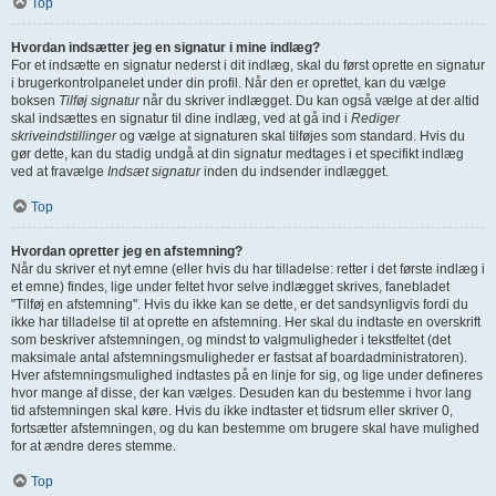
Top
Hvordan indsætter jeg en signatur i mine indlæg?
For et indsætte en signatur nederst i dit indlæg, skal du først oprette en signatur
i brugerkontrolpanelet under din profil. Når den er oprettet, kan du vælge
boksen
Tilføj signatur
når du skriver indlægget. Du kan også vælge at der altid
skal indsættes en signatur til dine indlæg, ved at gå ind i
Rediger
skriveindstillinger
og vælge at signaturen skal tilføjes som standard. Hvis du
gør dette, kan du stadig undgå at din signatur medtages i et specifikt indlæg
ved at fravælge
Indsæt signatur
inden du indsender indlægget.
Top
Hvordan opretter jeg en afstemning?
Når du skriver et nyt emne (eller hvis du har tilladelse: retter i det første indlæg i
et emne) findes, lige under feltet hvor selve indlægget skrives, fanebladet
"Tilføj en afstemning". Hvis du ikke kan se dette, er det sandsynligvis fordi du
ikke har tilladelse til at oprette en afstemning. Her skal du indtaste en overskrift
som beskriver afstemningen, og mindst to valgmuligheder i tekstfeltet (det
maksimale antal afstemningsmuligheder er fastsat af boardadministratoren).
Hver afstemningsmulighed indtastes på en linje for sig, og lige under defineres
hvor mange af disse, der kan vælges. Desuden kan du bestemme i hvor lang
tid afstemningen skal køre. Hvis du ikke indtaster et tidsrum eller skriver 0,
fortsætter afstemningen, og du kan bestemme om brugere skal have mulighed
for at ændre deres stemme.
Top