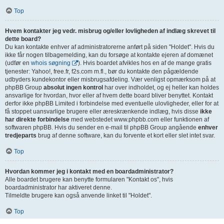
Top
Hvem kontakter jeg vedr. misbrug og/eller lovligheden af indlæg skrevet til
dette board?
Du kan kontakte enhver af administratorerne anført på siden "Holdet". Hvis du
ikke får nogen tilbagemelding, kan du forsøge at kontakte ejeren af domænet
(udfør en
whois søgning
). Hvis boardet afvikles hos en af de mange gratis
tjenester: Yahoo!, free.fr, f2s.com m.fl., bør du kontakte den pågældende
udbyders kundekontor eller misbrugsafdeling. Vær venligst opmærksom på at
phpBB Group
absolut ingen kontrol
har over indholdet, og ej heller kan holdes
ansvarlige for hvordan, hvor eller af hvem dette board bliver benyttet. Kontakt
derfor ikke phpBB Limited i forbindelse med eventuelle ulovligheder, eller for at
få stoppet uansvarlige brugere eller æreskrænkende indlæg, hvis disse
ikke
har direkte forbindelse
med webstedet www.phpbb.com eller funktionen af
softwaren phpBB. Hvis du sender en e-mail til phpBB Group angående
enhver
tredjeparts
brug af denne software, kan du forvente et kort eller slet intet svar.
Top
Hvordan kommer jeg i kontakt med en boardadministrator?
Alle boardet brugere kan benytte formularen "Kontakt os", hvis
boardadministrator har aktiveret denne.
Tilmeldte brugere kan også anvende linket til "Holdet".
Top