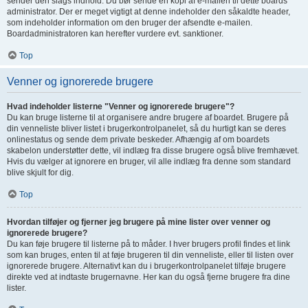
sender den slags indhold. Du bør sende en kopi af e-mailen til dette boards
administrator. Der er meget vigtigt at denne indeholder den såkaldte header,
som indeholder information om den bruger der afsendte e-mailen.
Boardadministratoren kan herefter vurdere evt. sanktioner.
Top
Venner og ignorerede brugere
Hvad indeholder listerne "Venner og ignorerede brugere"?
Du kan bruge listerne til at organisere andre brugere af boardet. Brugere på
din venneliste bliver listet i brugerkontrolpanelet, så du hurtigt kan se deres
onlinestatus og sende dem private beskeder. Afhængig af om boardets
skabelon understøtter dette, vil indlæg fra disse brugere også blive fremhævet.
Hvis du vælger at ignorere en bruger, vil alle indlæg fra denne som standard
blive skjult for dig.
Top
Hvordan tilføjer og fjerner jeg brugere på mine lister over venner og
ignorerede brugere?
Du kan føje brugere til listerne på to måder. I hver brugers profil findes et link
som kan bruges, enten til at føje brugeren til din venneliste, eller til listen over
ignorerede brugere. Alternativt kan du i brugerkontrolpanelet tilføje brugere
direkte ved at indtaste brugernavne. Her kan du også fjerne brugere fra dine
lister.