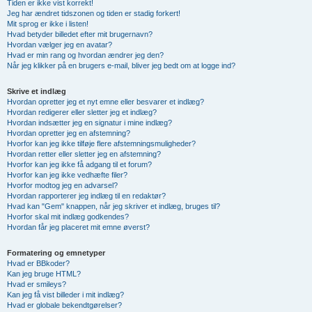
Tiden er ikke vist korrekt!
Jeg har ændret tidszonen og tiden er stadig forkert!
Mit sprog er ikke i listen!
Hvad betyder billedet efter mit brugernavn?
Hvordan vælger jeg en avatar?
Hvad er min rang og hvordan ændrer jeg den?
Når jeg klikker på en brugers e-mail, bliver jeg bedt om at logge ind?
Skrive et indlæg
Hvordan opretter jeg et nyt emne eller besvarer et indlæg?
Hvordan redigerer eller sletter jeg et indlæg?
Hvordan indsætter jeg en signatur i mine indlæg?
Hvordan opretter jeg en afstemning?
Hvorfor kan jeg ikke tilføje flere afstemningsmuligheder?
Hvordan retter eller sletter jeg en afstemning?
Hvorfor kan jeg ikke få adgang til et forum?
Hvorfor kan jeg ikke vedhæfte filer?
Hvorfor modtog jeg en advarsel?
Hvordan rapporterer jeg indlæg til en redaktør?
Hvad kan "Gem" knappen, når jeg skriver et indlæg, bruges til?
Hvorfor skal mit indlæg godkendes?
Hvordan får jeg placeret mit emne øverst?
Formatering og emnetyper
Hvad er BBkoder?
Kan jeg bruge HTML?
Hvad er smileys?
Kan jeg få vist billeder i mit indlæg?
Hvad er globale bekendtgørelser?