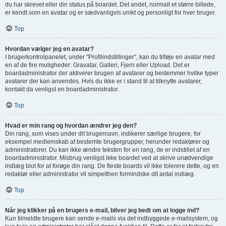
du har skrevet eller din status på boardet. Det andet, normalt et større billede,
er kendt som en avatar og er sædvanligvis unikt og personligt for hver bruger.
Top
Hvordan vælger jeg en avatar?
I brugerkontrolpanelet, under "Profilindstillinger", kan du tilføje en avatar med
en af de fire muligheder: Gravatar, Galleri, Fjern eller Upload. Det er
boardadministrator der aktiverer brugen af avatarer og bestemmer hvilke typer
avatarer der kan anvendes. Hvis du ikke er i stand til at tilknytte avatarer,
kontakt da venligst en boardadministrator.
Top
Hvad er min rang og hvordan ændrer jeg den?
Din rang, som vises under dit brugernavn, indikerer særlige brugere, for
eksempel medlemskab af bestemte brugergrupper, herunder redaktører og
administratorer. Du kan ikke ændre teksten for en rang, de er indstillet af en
boardadministrator. Misbrug venligst ikke boardet ved at skrive unødvendige
indlæg blot for at forøge din rang. De fleste boards vil ikke tolerere dette, og en
redaktør eller administrator vil simpelthen formindske dit antal indlæg.
Top
Når jeg klikker på en brugers e-mail, bliver jeg bedt om at logge ind?
Kun tilmeldte brugere kan sende e-mails via det indbyggede e-mailsystem, og