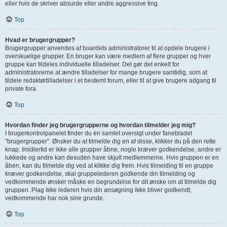
eller hvis de skriver absurde eller andre aggressive ting.
Top
Hvad er brugergrupper?
Brugergrupper anvendes af boardets administratorer til at opdele brugere i
overskuelige grupper. En bruger kan være medlem af flere grupper og hver
gruppe kan tildeles individuelle tilladelser. Det gør det enkelt for
administratorerne at ændre tilladelser for mange brugere samtidig, som at
tildele redaktørtilladelser i et bestemt forum, eller til at give brugere adgang til
private fora.
Top
Hvordan finder jeg brugergrupperne og hvordan tilmelder jeg mig?
I brugerkontrolpanelet finder du en samlet oversigt under fanebladet
"brugergrupper". Ønsker du at tilmelde dig en af disse, klikker du på den rette
knap. Imidlertid er ikke alle grupper åbne, nogle kræver godkendelse, andre er
lukkede og andre kan desuden have skjult medlemmerne. Hvis gruppen er en
åben, kan du tilmelde dig ved at klikke dig frem. Hvis tilmelding til en gruppe
kræver godkendelse, skal gruppelederen godkende din tilmelding og
vedkommende ønsker måske en begrundelse for dit ønske om at tilmelde dig
gruppen. Plag ikke lederen hvis din ansøgning ikke bliver godkendt,
vedkommende har nok sine grunde.
Top