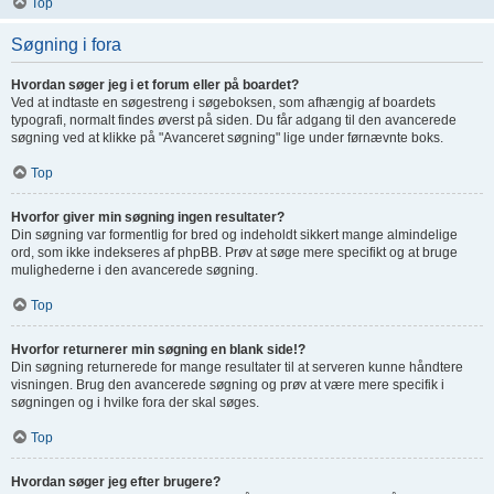
Top
Søgning i fora
Hvordan søger jeg i et forum eller på boardet?
Ved at indtaste en søgestreng i søgeboksen, som afhængig af boardets
typografi, normalt findes øverst på siden. Du får adgang til den avancerede
søgning ved at klikke på "Avanceret søgning" lige under førnævnte boks.
Top
Hvorfor giver min søgning ingen resultater?
Din søgning var formentlig for bred og indeholdt sikkert mange almindelige
ord, som ikke indekseres af phpBB. Prøv at søge mere specifikt og at bruge
mulighederne i den avancerede søgning.
Top
Hvorfor returnerer min søgning en blank side!?
Din søgning returnerede for mange resultater til at serveren kunne håndtere
visningen. Brug den avancerede søgning og prøv at være mere specifik i
søgningen og i hvilke fora der skal søges.
Top
Hvordan søger jeg efter brugere?