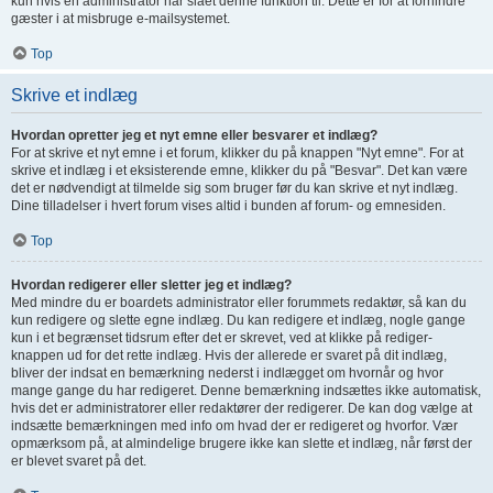
kun hvis en administrator har slået denne funktion til. Dette er for at forhindre
gæster i at misbruge e-mailsystemet.
Top
Skrive et indlæg
Hvordan opretter jeg et nyt emne eller besvarer et indlæg?
For at skrive et nyt emne i et forum, klikker du på knappen "Nyt emne". For at
skrive et indlæg i et eksisterende emne, klikker du på "Besvar". Det kan være
det er nødvendigt at tilmelde sig som bruger før du kan skrive et nyt indlæg.
Dine tilladelser i hvert forum vises altid i bunden af forum- og emnesiden.
Top
Hvordan redigerer eller sletter jeg et indlæg?
Med mindre du er boardets administrator eller forummets redaktør, så kan du
kun redigere og slette egne indlæg. Du kan redigere et indlæg, nogle gange
kun i et begrænset tidsrum efter det er skrevet, ved at klikke på rediger-
knappen ud for det rette indlæg. Hvis der allerede er svaret på dit indlæg,
bliver der indsat en bemærkning nederst i indlægget om hvornår og hvor
mange gange du har redigeret. Denne bemærkning indsættes ikke automatisk,
hvis det er administratorer eller redaktører der redigerer. De kan dog vælge at
indsætte bemærkningen med info om hvad der er redigeret og hvorfor. Vær
opmærksom på, at almindelige brugere ikke kan slette et indlæg, når først der
er blevet svaret på det.