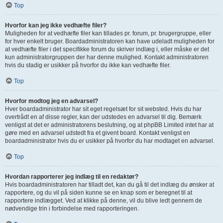
Top
Hvorfor kan jeg ikke vedhæfte filer?
Muligheden for at vedhæfte filer kan tillades pr. forum, pr. brugergruppe, eller
for hver enkelt bruger. Boardadministratoren kan have udeladt muligheden for
at vedhæfte filer i det specifikke forum du skriver indlæg i, eller måske er det
kun administratorgruppen der har denne mulighed. Kontakt administratoren
hvis du stadig er usikker på hvorfor du ikke kan vedhæfte filer.
Top
Hvorfor modtog jeg en advarsel?
Hver boardadministrator har sit eget regelsæt for sit websted. Hvis du har
overtrådt en af disse regler, kan der udstedes en advarsel til dig. Bemærk
venligst at det er administratorens beslutning, og at phpBB Limited intet har at
gøre med en advarsel udstedt fra et givent board. Kontakt venligst en
boardadministrator hvis du er usikker på hvorfor du har modtaget en advarsel.
Top
Hvordan rapporterer jeg indlæg til en redaktør?
Hvis boardadministratoren har tilladt det, kan du gå til det indlæg du ønsker at
rapportere, og du vil på siden kunne se en knap som er beregnet til at
rapportere indlægget. Ved at klikke på denne, vil du blive ledt gennem de
nødvendige trin i forbindelse med rapporteringen.