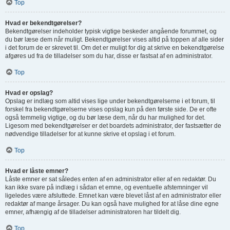
Top
Hvad er bekendtgørelser?
Bekendtgørelser indeholder typisk vigtige beskeder angående forummet, og
du bør læse dem når muligt. Bekendtgørelser vises altid på toppen af alle sider
i det forum de er skrevet til. Om det er muligt for dig at skrive en bekendtgørelse
afgøres ud fra de tilladelser som du har, disse er fastsat af en administrator.
Top
Hvad er opslag?
Opslag er indlæg som altid vises lige under bekendtgørelserne i et forum, til
forskel fra bekendtgørelserne vises opslag kun på den første side. De er ofte
også temmelig vigtige, og du bør læse dem, når du har mulighed for det.
Ligesom med bekendtgørelser er det boardets administrator, der fastsætter de
nødvendige tilladelser for at kunne skrive et opslag i et forum.
Top
Hvad er låste emner?
Låste emner er sat således enten af en administrator eller af en redaktør. Du
kan ikke svare på indlæg i sådan et emne, og eventuelle afstemninger vil
ligeledes være afsluttede. Emnet kan være blevet låst af en administrator eller
redaktør af mange årsager. Du kan også have mulighed for at låse dine egne
emner, afhængig af de tilladelser administratoren har tildelt dig.
Top