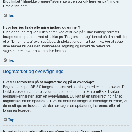
Brug linket "Tilmeldte brugere" øverst på siden og klik herefter på "Find en
tilmeldt bruger".
Top
Hvor kan jeg finde alle mine indlæg og emner?
Dine egne indlæg kan listes enten ved at klikke på "Dine indlæg" forrest i
brugerkontrolpanelet, ved at klikke på "Brugers indlæg" forrest på din profilside
eller "Dine indlæg" øverst på boardindekset under hurtige links. For at søge i
dine emner bruges den avancerede søgning og udfyld de relevante
søgekriterier i overenstemmelse hermed.
Top
Bogmærker og overvågnings
Hvad er forskellen på at bogmærke og på at overvåge?
Bogmærker i phpBB 3.0 fungerede stort set som bogmærker i din browser. Du
fik ikke besked når der blev foretaget en opdatering. Fra phpBB 3.1 virker
bogmærker næsten som en overvågning. Du kan få en underretning når et
bogmærket emne opdateres. Hvis du derimod vælger at overvåge et emne, vil
du modtage en besked hvis der foretages en opdatering i et emne eller et
forum på boardet.
Top
Hvordan bogmærker eller overvåger jeg specifikke emner?