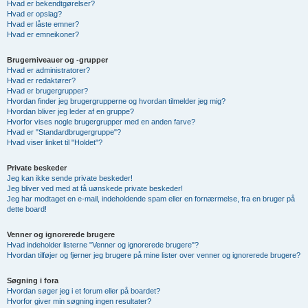
Hvad er bekendtgørelser?
Hvad er opslag?
Hvad er låste emner?
Hvad er emneikoner?
Brugerniveauer og -grupper
Hvad er administratorer?
Hvad er redaktører?
Hvad er brugergrupper?
Hvordan finder jeg brugergrupperne og hvordan tilmelder jeg mig?
Hvordan bliver jeg leder af en gruppe?
Hvorfor vises nogle brugergrupper med en anden farve?
Hvad er "Standardbrugergruppe"?
Hvad viser linket til "Holdet"?
Private beskeder
Jeg kan ikke sende private beskeder!
Jeg bliver ved med at få uønskede private beskeder!
Jeg har modtaget en e-mail, indeholdende spam eller en fornærmelse, fra en bruger på
dette board!
Venner og ignorerede brugere
Hvad indeholder listerne "Venner og ignorerede brugere"?
Hvordan tilføjer og fjerner jeg brugere på mine lister over venner og ignorerede brugere?
Søgning i fora
Hvordan søger jeg i et forum eller på boardet?
Hvorfor giver min søgning ingen resultater?