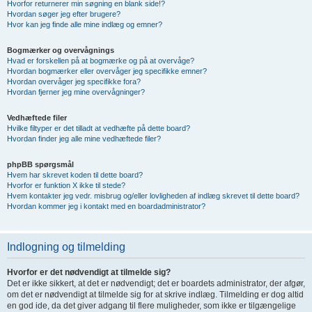
Hvorfor returnerer min søgning en blank side!?
Hvordan søger jeg efter brugere?
Hvor kan jeg finde alle mine indlæg og emner?
Bogmærker og overvågnings
Hvad er forskellen på at bogmærke og på at overvåge?
Hvordan bogmærker eller overvåger jeg specifikke emner?
Hvordan overvåger jeg specifikke fora?
Hvordan fjerner jeg mine overvågninger?
Vedhæftede filer
Hvilke filtyper er det tilladt at vedhæfte på dette board?
Hvordan finder jeg alle mine vedhæftede filer?
phpBB spørgsmål
Hvem har skrevet koden til dette board?
Hvorfor er funktion X ikke til stede?
Hvem kontakter jeg vedr. misbrug og/eller lovligheden af indlæg skrevet til dette board?
Hvordan kommer jeg i kontakt med en boardadministrator?
Indlogning og tilmelding
Hvorfor er det nødvendigt at tilmelde sig?
Det er ikke sikkert, at det er nødvendigt; det er boardets administrator, der afgør,
om det er nødvendigt at tilmelde sig for at skrive indlæg. Tilmelding er dog altid
en god ide, da det giver adgang til flere muligheder, som ikke er tilgængelige