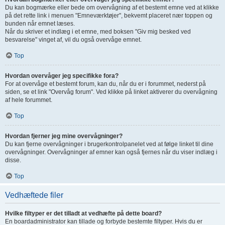
Du kan bogmærke eller bede om overvågning af et bestemt emne ved at klikke
på det rette link i menuen "Emneværktøjer", bekvemt placeret nær toppen og
bunden når emnet læses.
Når du skriver et indlæg i et emne, med boksen "Giv mig besked ved
besvarelse" vinget af, vil du også overvåge emnet.
Top
Hvordan overvåger jeg specifikke fora?
For at overvåge et bestemt forum, kan du, når du er i forummet, nederst på
siden, se et link "Overvåg forum". Ved klikke på linket aktiverer du overvågning
af hele forummet.
Top
Hvordan fjerner jeg mine overvågninger?
Du kan fjerne overvågninger i brugerkontrolpanelet ved at følge linket til dine
overvågninger. Overvågninger af emner kan også fjernes når du viser indlæg i
disse.
Top
Vedhæftede filer
Hvilke filtyper er det tilladt at vedhæfte på dette board?
En boardadministrator kan tillade og forbyde bestemte filtyper. Hvis du er