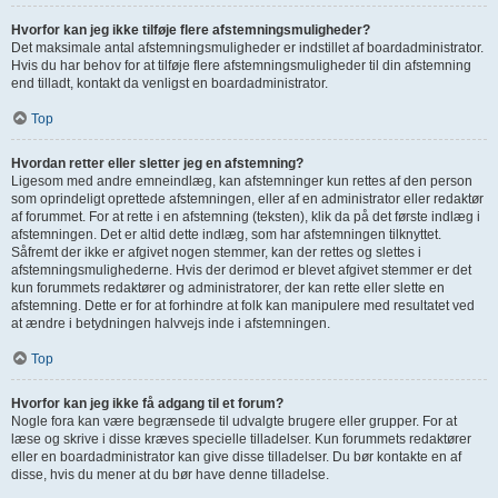
Hvorfor kan jeg ikke tilføje flere afstemningsmuligheder?
Det maksimale antal afstemningsmuligheder er indstillet af boardadministrator.
Hvis du har behov for at tilføje flere afstemningsmuligheder til din afstemning
end tilladt, kontakt da venligst en boardadministrator.
Top
Hvordan retter eller sletter jeg en afstemning?
Ligesom med andre emneindlæg, kan afstemninger kun rettes af den person
som oprindeligt oprettede afstemningen, eller af en administrator eller redaktør
af forummet. For at rette i en afstemning (teksten), klik da på det første indlæg i
afstemningen. Det er altid dette indlæg, som har afstemningen tilknyttet.
Såfremt der ikke er afgivet nogen stemmer, kan der rettes og slettes i
afstemningsmulighederne. Hvis der derimod er blevet afgivet stemmer er det
kun forummets redaktører og administratorer, der kan rette eller slette en
afstemning. Dette er for at forhindre at folk kan manipulere med resultatet ved
at ændre i betydningen halvvejs inde i afstemningen.
Top
Hvorfor kan jeg ikke få adgang til et forum?
Nogle fora kan være begrænsede til udvalgte brugere eller grupper. For at
læse og skrive i disse kræves specielle tilladelser. Kun forummets redaktører
eller en boardadministrator kan give disse tilladelser. Du bør kontakte en af
disse, hvis du mener at du bør have denne tilladelse.