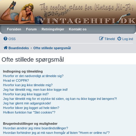
Vintagehifi.dk
Forsiden
Forum
Retningslinjer
Kontakt os
OSS
Tilmeld
Log ind
Boardindeks
Ofte stillede spørgsmål
Ofte stillede spørgsmål
Indlogning og tilmelding
Hvorfor er det nødvendigt at tilmelde sig?
Hvad er COPPA?
Hvorfor kan jeg ikke tilmelde mig?
Jeg har tilmeldt mig, men kan ikke logge ind!
Hvorfor kan jeg ikke logge ind?
Jeg har tilmeldt mig for et stykke tid siden, og kan nu ikke logge ind længere?!
Jeg har glemt min adgangskode!
Hvorfor bliver jeg logget ud hele tiden?
Hvilken funktion har "Slet cookies"?
Brugerindstillinger og muligheder
Hvordan ændrer jeg mine boardindstillinger?
Hvordan forhindrer jeg at mit navn fremgår af listen "Hvem er online nu"?