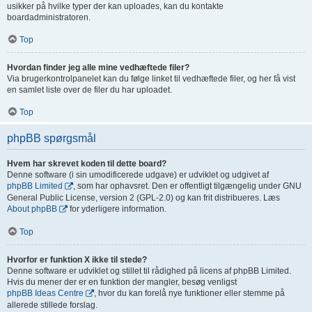
usikker på hvilke typer der kan uploades, kan du kontakte
boardadministratoren.
Top
Hvordan finder jeg alle mine vedhæftede filer?
Via brugerkontrolpanelet kan du følge linket til vedhæftede filer, og her få vist
en samlet liste over de filer du har uploadet.
Top
phpBB spørgsmål
Hvem har skrevet koden til dette board?
Denne software (i sin umodificerede udgave) er udviklet og udgivet af
phpBB Limited
, som har ophavsret. Den er offentligt tilgængelig under GNU
General Public License, version 2 (GPL-2.0) og kan frit distribueres. Læs
About phpBB
for yderligere information.
Top
Hvorfor er funktion X ikke til stede?
Denne software er udviklet og stillet til rådighed på licens af phpBB Limited.
Hvis du mener der er en funktion der mangler, besøg venligst
phpBB Ideas Centre
, hvor du kan forelå nye funktioner eller stemme på
allerede stillede forslag.