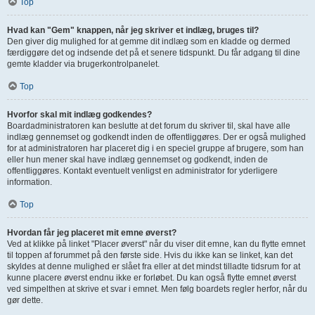
Top
Hvad kan "Gem" knappen, når jeg skriver et indlæg, bruges til?
Den giver dig mulighed for at gemme dit indlæg som en kladde og dermed
færdiggøre det og indsende det på et senere tidspunkt. Du får adgang til dine
gemte kladder via brugerkontrolpanelet.
Top
Hvorfor skal mit indlæg godkendes?
Boardadministratoren kan beslutte at det forum du skriver til, skal have alle
indlæg gennemset og godkendt inden de offentliggøres. Der er også mulighed
for at administratoren har placeret dig i en speciel gruppe af brugere, som han
eller hun mener skal have indlæg gennemset og godkendt, inden de
offentliggøres. Kontakt eventuelt venligst en administrator for yderligere
information.
Top
Hvordan får jeg placeret mit emne øverst?
Ved at klikke på linket "Placer øverst" når du viser dit emne, kan du flytte emnet
til toppen af forummet på den første side. Hvis du ikke kan se linket, kan det
skyldes at denne mulighed er slået fra eller at det mindst tilladte tidsrum for at
kunne placere øverst endnu ikke er forløbet. Du kan også flytte emnet øverst
ved simpelthen at skrive et svar i emnet. Men følg boardets regler herfor, når du
gør dette.