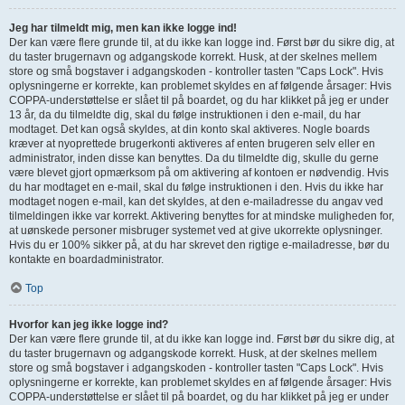
Jeg har tilmeldt mig, men kan ikke logge ind!
Der kan være flere grunde til, at du ikke kan logge ind. Først bør du sikre dig, at
du taster brugernavn og adgangskode korrekt. Husk, at der skelnes mellem
store og små bogstaver i adgangskoden - kontroller tasten "Caps Lock". Hvis
oplysningerne er korrekte, kan problemet skyldes en af følgende årsager: Hvis
COPPA-understøttelse er slået til på boardet, og du har klikket på jeg er under
13 år, da du tilmeldte dig, skal du følge instruktionen i den e-mail, du har
modtaget. Det kan også skyldes, at din konto skal aktiveres. Nogle boards
kræver at nyoprettede brugerkonti aktiveres af enten brugeren selv eller en
administrator, inden disse kan benyttes. Da du tilmeldte dig, skulle du gerne
være blevet gjort opmærksom på om aktivering af kontoen er nødvendig. Hvis
du har modtaget en e-mail, skal du følge instruktionen i den. Hvis du ikke har
modtaget nogen e-mail, kan det skyldes, at den e-mailadresse du angav ved
tilmeldingen ikke var korrekt. Aktivering benyttes for at mindske muligheden for,
at uønskede personer misbruger systemet ved at give ukorrekte oplysninger.
Hvis du er 100% sikker på, at du har skrevet den rigtige e-mailadresse, bør du
kontakte en boardadministrator.
Top
Hvorfor kan jeg ikke logge ind?
Der kan være flere grunde til, at du ikke kan logge ind. Først bør du sikre dig, at
du taster brugernavn og adgangskode korrekt. Husk, at der skelnes mellem
store og små bogstaver i adgangskoden - kontroller tasten "Caps Lock". Hvis
oplysningerne er korrekte, kan problemet skyldes en af følgende årsager: Hvis
COPPA-understøttelse er slået til på boardet, og du har klikket på jeg er under