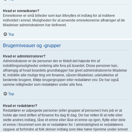
Hvad er emneikoner?
Emneikoner er små billeder som kan tilknyttes et indlæg for at indikere
indholdet i emnet. Muligheden for at anvende emneikonerne afhænger af de
tilladelser administratoren har defineret.
Top
Brugerniveauer og -grupper
Hvad er administratorer?
Administratorer er de personer der er tildelt det højeste trin af
indstillingsmuligheder omkring alle fora på boardet. Disse personer kan,
afhængig af hvad boardets grundlægger har givet administratorerne tilladelse
til, indstille alle mulige ting om foraene, såsom tilladelser, udelukkelse af
bestemte brugere, tilføje brugergrupper eller redaktører osv. De har også
samme rettigheder som redaktører under alle fora.
Top
Hvad er redaktører?
Redaktører er udpegede personer (eller grupper af personer) hvis job er at
holde øje med driften af foraene fra dag til dag. De har retten til at rette eller
slette andres indlæg, låse et emne eller låse et emne op igen, flytte eller dele
et emne i forummet som de er redaktører for. I almindelighed er redaktørens
opgave at forhindre at folk skriver indlæg som ikke hører hjemme under emnet