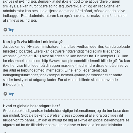
skrives et nyt indlæg. Bemærk at det ikke er god tone at overdrive brugen
smileys. De kan hurtigt gøre et indlæg uoverskueligt, og en redaktør eller
administrator kan beslutte at fjerne dem med hård hånd, måske endda selve
indlægget. Boardadministratoren kan også have sat et maksimum for antallet
af smileys pr. indlæg.
Top
Kan jeg få vist billeder i mit indlæg?
Ja, det kan du. Hvis administratoren har tilladt vedhæftede filer, kan du uploade
billedet til boardet. Ellers kan det være nødvendigt med et link til et andet
websted (komplet URL) hvor billedet altid kan hentes fra. En komplet URL kan
for eksempel se ud som http://www.example.com/billeder/mit-billede.gif. Du kan
ikke henvise til billeder på din egen maskine (medmindre disse er på en server
der altid er forbundet med Internettet). Ej heller billeder gemt bag
indlogningsfunktioner, for eksempel hotmail-/yahoo-postkasser eller andre
steder beskyttet af adgangskoder. For at vise et billede skal du anvende
BBkode [img].
Top
Hvad er globale bekendtgørelser?
Globale bekendtgørelser indeholder vigtige informationer, og du bør læse dem
når muligt. Globale bekendtgørelser vises i toppen af alle fora og tillige i dit
brugerkontrolpanel. Om det er muligt for dig at skrive en global bekendtgørelse
afgøres ud fra de tilladelser som du har, disse er fastsat af en administrator.