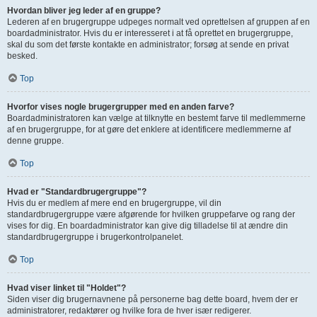
Hvordan bliver jeg leder af en gruppe?
Lederen af en brugergruppe udpeges normalt ved oprettelsen af gruppen af en
boardadministrator. Hvis du er interesseret i at få oprettet en brugergruppe,
skal du som det første kontakte en administrator; forsøg at sende en privat
besked.
Top
Hvorfor vises nogle brugergrupper med en anden farve?
Boardadministratoren kan vælge at tilknytte en bestemt farve til medlemmerne
af en brugergruppe, for at gøre det enklere at identificere medlemmerne af
denne gruppe.
Top
Hvad er "Standardbrugergruppe"?
Hvis du er medlem af mere end en brugergruppe, vil din
standardbrugergruppe være afgørende for hvilken gruppefarve og rang der
vises for dig. En boardadministrator kan give dig tilladelse til at ændre din
standardbrugergruppe i brugerkontrolpanelet.
Top
Hvad viser linket til "Holdet"?
Siden viser dig brugernavnene på personerne bag dette board, hvem der er
administratorer, redaktører og hvilke fora de hver især redigerer.