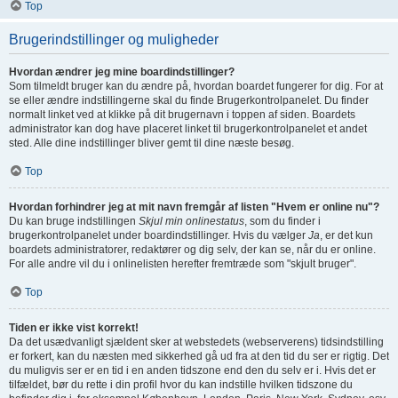
Top
Brugerindstillinger og muligheder
Hvordan ændrer jeg mine boardindstillinger?
Som tilmeldt bruger kan du ændre på, hvordan boardet fungerer for dig. For at
se eller ændre indstillingerne skal du finde Brugerkontrolpanelet. Du finder
normalt linket ved at klikke på dit brugernavn i toppen af siden. Boardets
administrator kan dog have placeret linket til brugerkontrolpanelet et andet
sted. Alle dine indstillinger bliver gemt til dine næste besøg.
Top
Hvordan forhindrer jeg at mit navn fremgår af listen "Hvem er online nu"?
Du kan bruge indstillingen
Skjul min onlinestatus
, som du finder i
brugerkontrolpanelet under boardindstillinger. Hvis du vælger
Ja
, er det kun
boardets administratorer, redaktører og dig selv, der kan se, når du er online.
For alle andre vil du i onlinelisten herefter fremtræde som "skjult bruger".
Top
Tiden er ikke vist korrekt!
Da det usædvanligt sjældent sker at webstedets (webserverens) tidsindstilling
er forkert, kan du næsten med sikkerhed gå ud fra at den tid du ser er rigtig. Det
du muligvis ser er en tid i en anden tidszone end den du selv er i. Hvis det er
tilfældet, bør du rette i din profil hvor du kan indstille hvilken tidszone du