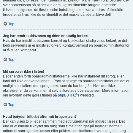
befinder dig i, for eksempel København, London, Paris, New York, Sydney, osv.
Vær opmærksom på at det kun er muligt for tilmeldte brugere at ændre
tidszonen, ligesom de fleste andre indstillinger kun kan ændres af tilmeldte
brugere, så hvis ikke du er tilmeldt er det måske på tide at blive det!
Top
Jeg har ændret tidszonen og tiden er stadig forkert!
Hvis du har indstillet tidszone korrekt og klokkeslæt stadig vises forkert, er det
fordi serverens ur er indstillet forkert. Kontakt venligst en boardadministrator for
at få fejlen korrigeret.
Top
Mit sprog er ikke i listen!
Det er enten fordi boardadministratorerne ikke har installeret dit sprog, eller
fordi det ikke er oversat endnu. Prøv at spørge en boardadministrator om det er
muligt at installere den sprogpakke som du har brug for. Hvis den ikke
eksisterer er du velkommen til selv at foretage oversættelsen. Mere information
om hvordan dette gøres findes på
phpBB ®
's websted.
Top
Hvad betyder billedet efter mit brugernavn?
Der kan vises to billeder sammen med et brugernavn når indlæg læses. Det
ene er et billede tilknyttet din rang som tilmeldt bruger på boardet, normalt
udformet som stjerner, kasser eller prikker, som indikerer hvor mange indlæg