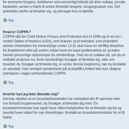
for anonyme brugere; funktioner som personligt billede på dine indlæg, private
beskeder, sende e-mails til andre tilmeldte brugere, brugergrupper osv. Det
anbefales derfor at tilmelde sig, og det tager kun et øjeblik.
Top
Hvad er COPPA?
COPPA står for Child Online Privacy and Protection Act of 1998 og er en lov i
United States of America (USA), som kræver, at et websted, som potentielt
samler information fra mindreårige under 13 år, skal have en skriftlig tilladelse
fra forældrene eller på anden måde have en legal godkendelse af, at siden
samler personlige oplysninger fra mindreårige. Hvis du er usikker på, om du er
omfattet af denne lov, fordi mindreårige forsøger at tilmelde sig, eller om
boardet, du forsøger at tilmelde dig, er under denne lovgivning, bør du kontakte
en advokat. Vær venligst opmærksom på at phpBB Limited ikke kan rådgive
yderligere i sager omhandlende COPPA.
Top
Hvorfor kan jeg ikke tilmelde mig?
Det kan skyldes at en boardadministrator har udelukket din IP-adresse eller
har forbudt brugernavnet, du forsøger at tilmelde dig med. En
boardadministrator kan også have slået muligheden for at tilmelde sig fra og
bevidst have lukket for nye tilmeldinger. Kontakt en boardadministrator for at få
hjælp.
Top