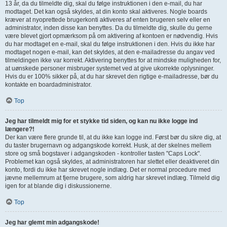
13 år, da du tilmeldte dig, skal du følge instruktionen i den e-mail, du har
modtaget. Det kan også skyldes, at din konto skal aktiveres. Nogle boards
kræver at nyoprettede brugerkonti aktiveres af enten brugeren selv eller en
administrator, inden disse kan benyttes. Da du tilmeldte dig, skulle du gerne
være blevet gjort opmærksom på om aktivering af kontoen er nødvendig. Hvis
du har modtaget en e-mail, skal du følge instruktionen i den. Hvis du ikke har
modtaget nogen e-mail, kan det skyldes, at den e-mailadresse du angav ved
tilmeldingen ikke var korrekt. Aktivering benyttes for at mindske muligheden for,
at uønskede personer misbruger systemet ved at give ukorrekte oplysninger.
Hvis du er 100% sikker på, at du har skrevet den rigtige e-mailadresse, bør du
kontakte en boardadministrator.
Top
Jeg har tilmeldt mig for et stykke tid siden, og kan nu ikke logge ind
længere?!
Der kan være flere grunde til, at du ikke kan logge ind. Først bør du sikre dig, at
du taster brugernavn og adgangskode korrekt. Husk, at der skelnes mellem
store og små bogstaver i adgangskoden - kontroller tasten "Caps Lock".
Problemet kan også skyldes, at administratoren har slettet eller deaktiveret din
konto, fordi du ikke har skrevet nogle indlæg. Det er normal procedure med
jævne mellemrum at fjerne brugere, som aldrig har skrevet indlæg. Tilmeld dig
igen for at blande dig i diskussionerne.
Top
Jeg har glemt min adgangskode!