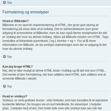
Top
Formatering og emnetyper
Hvad er BBkoder?
BBkoder er en speciel implementering af HTML, der giver god styring af
formatering på visse dele af et indlæg. Det er administratoren som giver
adgang til anvendelse af BBkoder, men du kan også fjerne muligheden for det
pr. indlæg der hvor du skriver indlæg. Stilen på BBkode minder om HTML. Tags
omsluttes af firkantede parenteser, [ og ], fremfor < og >. For at få mere
information om BBkode, se da venligst vejledningen som der er adgang til der
hvor du skriver indlæg.
Top
Kan jeg bruge HTML?
Nej, det er ikke muligt at skrive HTML-kode i indlæg og få det vist som HTML.
Det meste af den formatering, der kan udføres med HTML, kan udføres ved at
anvende BBkode i stedet.
Top
Hvad er smileys?
Smileys, er små grafiske ikoner - eller billeder, som kan benyttes til at signalere
bestemte følelser. De bruges via en kort tekstkode, for eksempel :) betyder
glad, :( betyder ked af det. Den fulde liste over alle smileys kan ses når der