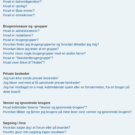
Hvad er bekendtgørelser?
Hvad er opslag?
Hvad er låste emner?
Hvad er emneikoner?
Brugerniveauer og -grupper
Hvad er administratorer?
Hvad er redaktører?
Hvad er brugergrupper?
Hvordan finder jeg brugergrupperne og hvordan tilmelder jeg mig?
Hvordan bliver jeg leder af en gruppe?
Hvorfor vises nogle brugergrupper med en anden farve?
Hvad er "Standardbrugergruppe"?
Hvad viser linket til "Holdet"?
Private beskeder
Jeg kan ikke sende private beskeder!
Jeg bliver ved med at få uønskede private beskeder!
Jeg har modtaget en e-mail, indeholdende spam eller en fornærmelse, fra en bruger på
dette board!
Venner og ignorerede brugere
Hvad indeholder listerne "Venner og ignorerede brugere"?
Hvordan tilføjer og fjerner jeg brugere på mine lister over venner og ignorerede brugere?
Søgning i fora
Hvordan søger jeg i et forum eller på boardet?
Hvorfor giver min søgning ingen resultater?