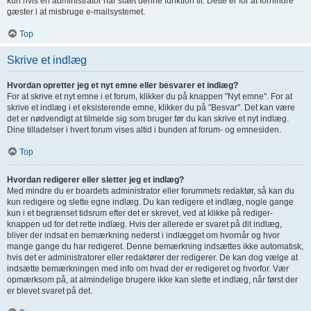
kun hvis en administrator har slået denne funktion til. Dette er for at forhindre
gæster i at misbruge e-mailsystemet.
Top
Skrive et indlæg
Hvordan opretter jeg et nyt emne eller besvarer et indlæg?
For at skrive et nyt emne i et forum, klikker du på knappen "Nyt emne". For at
skrive et indlæg i et eksisterende emne, klikker du på "Besvar". Det kan være
det er nødvendigt at tilmelde sig som bruger før du kan skrive et nyt indlæg.
Dine tilladelser i hvert forum vises altid i bunden af forum- og emnesiden.
Top
Hvordan redigerer eller sletter jeg et indlæg?
Med mindre du er boardets administrator eller forummets redaktør, så kan du
kun redigere og slette egne indlæg. Du kan redigere et indlæg, nogle gange
kun i et begrænset tidsrum efter det er skrevet, ved at klikke på rediger-
knappen ud for det rette indlæg. Hvis der allerede er svaret på dit indlæg,
bliver der indsat en bemærkning nederst i indlægget om hvornår og hvor
mange gange du har redigeret. Denne bemærkning indsættes ikke automatisk,
hvis det er administratorer eller redaktører der redigerer. De kan dog vælge at
indsætte bemærkningen med info om hvad der er redigeret og hvorfor. Vær
opmærksom på, at almindelige brugere ikke kan slette et indlæg, når først der
er blevet svaret på det.