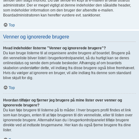
sender den slags indhold. Du bør sende en kopi af e-mailen til dette boards
administrator. Der er meget vigtigt at denne indeholder den såkaldte header,
som indeholder information om den bruger der afsendte e-mailen.
Boardadministratoren kan herefter vurdere evt. sanktioner.
Top
Venner og ignorerede brugere
Hvad indeholder listerne "Venner og ignorerede brugere"?
Du kan bruge listerne til at organisere andre brugere af boardet. Brugere på
din venneliste bliver listet i brugerkontrolpanelet, så du hurtigt kan se deres
onlinestatus og sende dem private beskeder. Afhængig af om boardets
skabelon understøtter dette, vil indlæg fra disse brugere også blive fremhævet.
Hvis du vælger at ignorere en bruger, vil alle indlæg fra denne som standard
blive skjult for dig.
Top
Hvordan tilføjer og fjerner jeg brugere på mine lister over venner og
ignorerede brugere?
Du kan føje brugere til listerne på to måder. I hver brugers profil findes et link
som kan bruges, enten til at føje brugeren til din venneliste, eller til listen over
ignorerede brugere. Alternativt kan du i brugerkontrolpanelet tilføje brugere
direkte ved at indtaste brugernavne. Her kan du også fjerne brugere fra dine
lister.