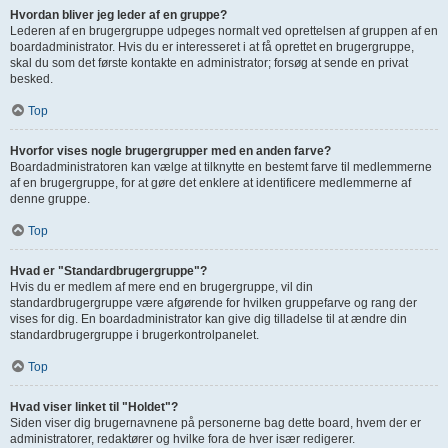
Hvordan bliver jeg leder af en gruppe?
Lederen af en brugergruppe udpeges normalt ved oprettelsen af gruppen af en
boardadministrator. Hvis du er interesseret i at få oprettet en brugergruppe,
skal du som det første kontakte en administrator; forsøg at sende en privat
besked.
Top
Hvorfor vises nogle brugergrupper med en anden farve?
Boardadministratoren kan vælge at tilknytte en bestemt farve til medlemmerne
af en brugergruppe, for at gøre det enklere at identificere medlemmerne af
denne gruppe.
Top
Hvad er "Standardbrugergruppe"?
Hvis du er medlem af mere end en brugergruppe, vil din
standardbrugergruppe være afgørende for hvilken gruppefarve og rang der
vises for dig. En boardadministrator kan give dig tilladelse til at ændre din
standardbrugergruppe i brugerkontrolpanelet.
Top
Hvad viser linket til "Holdet"?
Siden viser dig brugernavnene på personerne bag dette board, hvem der er
administratorer, redaktører og hvilke fora de hver især redigerer.