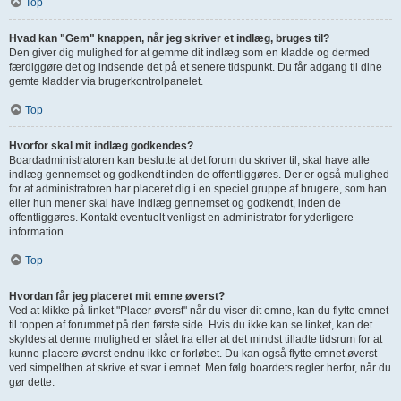
Top
Hvad kan "Gem" knappen, når jeg skriver et indlæg, bruges til?
Den giver dig mulighed for at gemme dit indlæg som en kladde og dermed
færdiggøre det og indsende det på et senere tidspunkt. Du får adgang til dine
gemte kladder via brugerkontrolpanelet.
Top
Hvorfor skal mit indlæg godkendes?
Boardadministratoren kan beslutte at det forum du skriver til, skal have alle
indlæg gennemset og godkendt inden de offentliggøres. Der er også mulighed
for at administratoren har placeret dig i en speciel gruppe af brugere, som han
eller hun mener skal have indlæg gennemset og godkendt, inden de
offentliggøres. Kontakt eventuelt venligst en administrator for yderligere
information.
Top
Hvordan får jeg placeret mit emne øverst?
Ved at klikke på linket "Placer øverst" når du viser dit emne, kan du flytte emnet
til toppen af forummet på den første side. Hvis du ikke kan se linket, kan det
skyldes at denne mulighed er slået fra eller at det mindst tilladte tidsrum for at
kunne placere øverst endnu ikke er forløbet. Du kan også flytte emnet øverst
ved simpelthen at skrive et svar i emnet. Men følg boardets regler herfor, når du
gør dette.