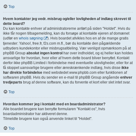
Top
Hvem kontakter jeg vedr. misbrug og/eller lovligheden af indlæg skrevet til
dette board?
Du kan kontakte enhver af administratorerne anført på siden "Holdet". Hvis du
ikke får nogen tilbagemelding, kan du forsøge at kontakte ejeren af domænet
(udfør en
whois søgning
). Hvis boardet afvikles hos en af de mange gratis
tjenester: Yahoo!, free.fr, f2s.com m.fl., bør du kontakte den pågældende
udbyders kundekontor eller misbrugsafdeling. Vær venligst opmærksom på at
phpBB Group
absolut ingen kontrol
har over indholdet, og ej heller kan holdes
ansvarlige for hvordan, hvor eller af hvem dette board bliver benyttet. Kontakt
derfor ikke phpBB Limited i forbindelse med eventuelle ulovligheder, eller for at
få stoppet uansvarlige brugere eller æreskrænkende indlæg, hvis disse
ikke
har direkte forbindelse
med webstedet www.phpbb.com eller funktionen af
softwaren phpBB. Hvis du sender en e-mail til phpBB Group angående
enhver
tredjeparts
brug af denne software, kan du forvente et kort eller slet intet svar.
Top
Hvordan kommer jeg i kontakt med en boardadministrator?
Alle boardet brugere kan benytte formularen "Kontakt os", hvis
boardadministrator har aktiveret denne.
Tilmeldte brugere kan også anvende linket til "Holdet".
Top