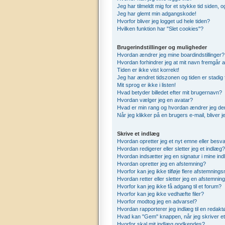
Jeg har tilmeldt mig for et stykke tid siden,
Jeg har glemt min adgangskode!
Hvorfor bliver jeg logget ud hele tiden?
Hvilken funktion har "Slet cookies"?
Brugerindstillinger og muligheder
Hvordan ændrer jeg mine boardindstillinger?
Hvordan forhindrer jeg at mit navn fremgår a
Tiden er ikke vist korrekt!
Jeg har ændret tidszonen og tiden er stadig 
Mit sprog er ikke i listen!
Hvad betyder billedet efter mit brugernavn?
Hvordan vælger jeg en avatar?
Hvad er min rang og hvordan ændrer jeg de
Når jeg klikker på en brugers e-mail, bliver 
Skrive et indlæg
Hvordan opretter jeg et nyt emne eller besva
Hvordan redigerer eller sletter jeg et indlæg?
Hvordan indsætter jeg en signatur i mine in
Hvordan opretter jeg en afstemning?
Hvorfor kan jeg ikke tilføje flere afstemning
Hvordan retter eller sletter jeg en afstemnin
Hvorfor kan jeg ikke få adgang til et forum?
Hvorfor kan jeg ikke vedhæfte filer?
Hvorfor modtog jeg en advarsel?
Hvordan rapporterer jeg indlæg til en redakt
Hvad kan "Gem" knappen, når jeg skriver et 
Hvorfor skal mit indlæg godkendes?