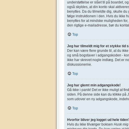
understøttelse er slået til på boardet, o
også skyldes, at din konto skal aktivere
benyttes. Da du tilmeldte dig, skulle d
følge instruktionen i den. Hvis du ikke 
benyttes for at mindske muligheden for,
den rigtige e-mailadresse, bør du konta
Top
Jeg har tilmeldt mig for et stykke tid 
Der kan være flere grunde til, at du ikk
og små bogstaver i adgangskoden - kontro
ikke har skrevet nogle indlæg. Det er n
diskussionerne.
Top
Jeg har glemt min adgangskode!
Gå ikke i panik! Det er ikke muligt at 
siden. På denne side kan du klikke på
som udover en ny adgangskode, indehol
Top
Hvorfor bliver jeg logget ud hele tiden
Hvis du ikke tilvælger boksen
Husk mig
misbruge din konto. Du kan vælge at bl