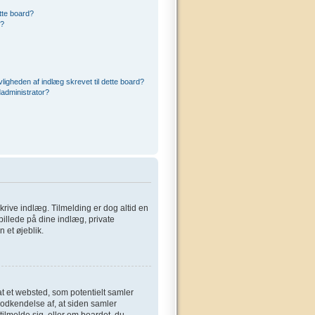
ette board?
r?
ligheden af indlæg skrevet til dette board?
administrator?
 skrive indlæg. Tilmelding er dog altid en
billede på dine indlæg, private
 et øjeblik.
at et websted, som potentielt samler
 godkendelse af, at siden samler
tilmelde sig, eller om boardet, du