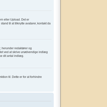
ern eller Upload. Det er
and til at tilknytte avatarer, kontakt da
, herunder redaktører og
ardet ved at skrive unødvendige indlæg
ke dit antal indlæg.
on til. Dette er for at forhindre