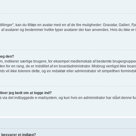
tillinger", kan du tilføje en avatar med en af de fire muligheder: Gravatar, Galleri, Fj
af avatarer og bestemmer hvilke typer avatarer der kan anvendes. Hvis du ikke er i st
jeg den?
vn, indikerer særlige brugere, for eksempel medlemskab af bestemte brugergrupper
en for en rang, de er indstillet af en boardadministrator. Misbrug venligst ikke bo
ards vil ikke tolerere dette, og en redaktør eller administrator vil simpelthen forminds
liver jeg bedt om at logge ind?
via det indbyggede e-mailsystem, og kun hvis en administrator har slået denne funkti
r besvarer et indlæg?