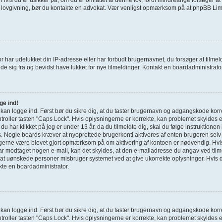
e lovgivning, bør du kontakte en advokat. Vær venligst opmærksom på at phpBB Limi
r har udelukket din IP-adresse eller har forbudt brugernavnet, du forsøger at tilm
de sig fra og bevidst have lukket for nye tilmeldinger. Kontakt en boardadministrator 
ge ind!
e kan logge ind. Først bør du sikre dig, at du taster brugernavn og adgangskode korr
roller tasten "Caps Lock". Hvis oplysningerne er korrekte, kan problemet skyldes 
g du har klikket på jeg er under 13 år, da du tilmeldte dig, skal du følge instruktione
s. Nogle boards kræver at nyoprettede brugerkonti aktiveres af enten brugeren selv 
u gerne være blevet gjort opmærksom på om aktivering af kontoen er nødvendig. Hvi
har modtaget nogen e-mail, kan det skyldes, at den e-mailadresse du angav ved tilme
 at uønskede personer misbruger systemet ved at give ukorrekte oplysninger. Hvis d
kte en boardadministrator.
e kan logge ind. Først bør du sikre dig, at du taster brugernavn og adgangskode korr
roller tasten "Caps Lock". Hvis oplysningerne er korrekte, kan problemet skyldes 