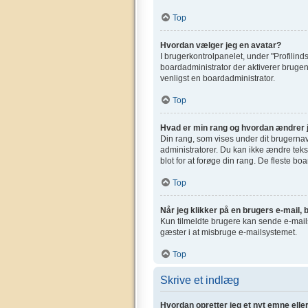
Top
Hvordan vælger jeg en avatar?
I brugerkontrolpanelet, under "Profilinds
boardadministrator der aktiverer brugen 
venligst en boardadministrator.
Top
Hvad er min rang og hvordan ændrer 
Din rang, som vises under dit brugerna
administratorer. Du kan ikke ændre tekst
blot for at forøge din rang. De fleste bo
Top
Når jeg klikker på en brugers e-mail, b
Kun tilmeldte brugere kan sende e-mails 
gæster i at misbruge e-mailsystemet.
Top
Skrive et indlæg
Hvordan opretter jeg et nyt emne elle