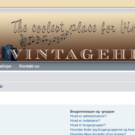
slinjer
Kontakt os
ål
Brugerniveauer og -grupper
Hvad er administratorer?
Hvad er redaktører?
Hvad er brugergrupper?
Hvordan finder jeg brugergrupperne og hvord
Hvordan bliver jeg leder af en gruppe?