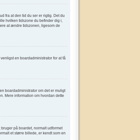
fra at den tid du ser er rigtig. Det du
ille hvilken tidszone du befinder dig i,
gere at ændre tidszonen, ligesom de
t venligst en boardadministrator for at få
e en boardadministrator om det er muligt
sen. Mere information om hvordan dette
t bruger på boardet, normalt udformet
rmalt et større billede, er kendt som en