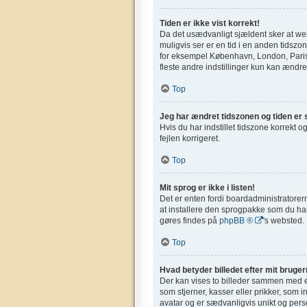
Tiden er ikke vist korrekt!
Da det usædvanligt sjældent sker at webs
muligvis ser er en tid i en anden tidszone
for eksempel København, London, Paris,
fleste andre indstillinger kun kan ændres
Top
Jeg har ændret tidszonen og tiden er s
Hvis du har indstillet tidszone korrekt og
fejlen korrigeret.
Top
Mit sprog er ikke i listen!
Det er enten fordi boardadministratorern
at installere den sprogpakke som du har
gøres findes på
phpBB ®
's websted.
Top
Hvad betyder billedet efter mit bruge
Der kan vises to billeder sammen med et
som stjerner, kasser eller prikker, som 
avatar og er sædvanligvis unikt og perso