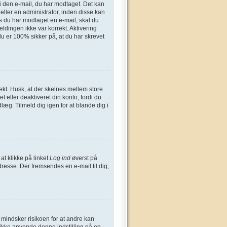
n i den e-mail, du har modtaget. Det kan
eller en administrator, inden disse kan
s du har modtaget en e-mail, skal du
ldingen ikke var korrekt. Aktivering
u er 100% sikker på, at du har skrevet
ekt. Husk, at der skelnes mellem store
 eller deaktiveret din konto, fordi du
æg. Tilmeld dig igen for at blande dig i
at klikke på linket
Log ind
øverst på
dresse. Der fremsendes en e-mail til dig,
t mindsker risikoen for at andre kan
 ikke anvende denne indstilling på en