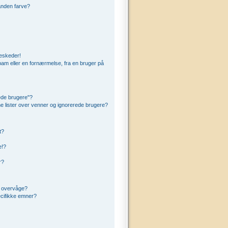
anden farve?
beskeder!
am eller en fornærmelse, fra en bruger på
ede brugere"?
ine lister over venner og ignorerede brugere?
t?
e!?
r?
t overvåge?
cifikke emner?