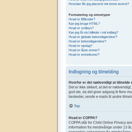
Hvordan får jeg placeret mit emne øverst?
Formatering og emnetyper
Hvad er BBkoder?
Kan jeg bruge HTML?
Hvad er smileys?
Kan jeg få vist billeder i mit indlæg?
Hvad er globale bekendtgørelser?
Hvad er bekendtgørelser?
Hvad er opslag?
Hvad er låste emner?
Hvad er emneikoner?
Indlogning og tilmelding
Hvorfor er det nødvendigt at tilmelde 
Det er ikke sikkert, at det er nødvendigt
god ide, da det giver adgang til flere m
beskeder, sende e-mails til andre tilmel
Top
Hvad er COPPA?
COPPA står for Child Online Privacy and
information fra mindreårige under 13 år,
personlige oplysninger fra mindreårige. 