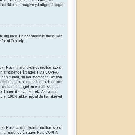
ted ikke kan rådgive yderligere i sager
elde dig med. En boardadministrator kan
for at få hjælp.
ekt. Husk, at der skelnes mellem store
en af følgende årsager: Hvis COPPA-
n i den e-mail, du har modtaget. Det kan
eller en administrator, inden disse kan
s du har modtaget en e-mail, skal du
ldingen ikke var korrekt. Aktivering
u er 100% sikker på, at du har skrevet
ekt. Husk, at der skelnes mellem store
en af følgende årsager: Hvis COPPA-