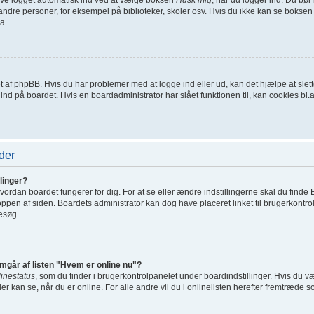
ndre personer, for eksempel på biblioteker, skoler osv. Hvis du ikke kan se boksen 
a.
net af phpBB. Hvis du har problemer med at logge ind eller ud, kan det hjælpe at sl
t ind på boardet. Hvis en boardadministrator har slået funktionen til, kan cookies bl.a.
der
linger?
ordan boardet fungerer for dig. For at se eller ændre indstillingerne skal du finde 
toppen af siden. Boardets administrator kan dog have placeret linket til brugerkontro
besøg.
emgår af listen "Hvem er online nu"?
linestatus
, som du finder i brugerkontrolpanelet under boardindstillinger. Hvis du 
der kan se, når du er online. For alle andre vil du i onlinelisten herefter fremtræde s