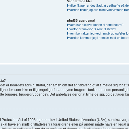
Vedhæftede filer
Hvilke filtyper er det tilladt at vedhæfte på d
Hvordan finder jeg alle mine vedhæftede file
phpBB spørgsmål
Hvem har skrevet koden til dette board?
Hvorfor er funktion X ikke til stede?
Hvem kontakter jeg vedr. misbrug og/eller lov
Hvordan kommer jeg i kontakt med en board
sig?
; det er boardets administrator, der afgør, om det er nødvendigt at tilmelde sig for at
uligheder, som ikke er tilgængelige for anonyme brugere; funktioner som personligt 
dte brugere, brugergrupper osv. Det anbefales derfor at tilmelde sig, og det tager kun
 Protection Act of 1998 og er en lov i United States of America (USA), som kræver, 
 skal have en skriftlig tilladelse fra forældrene eller på anden måde have en legal
Hvis du er usikker på, om du er omfattet af denne lov, fordi mindreårige forsøger at 