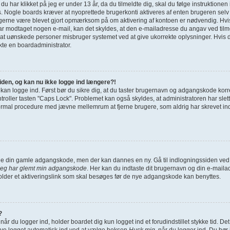
g du har klikket på jeg er under 13 år, da du tilmeldte dig, skal du følge instruktione
s. Nogle boards kræver at nyoprettede brugerkonti aktiveres af enten brugeren selv 
u gerne være blevet gjort opmærksom på om aktivering af kontoen er nødvendig. Hvi
har modtaget nogen e-mail, kan det skyldes, at den e-mailadresse du angav ved tilme
 at uønskede personer misbruger systemet ved at give ukorrekte oplysninger. Hvis d
kte en boardadministrator.
siden, og kan nu ikke logge ind længere?!
e kan logge ind. Først bør du sikre dig, at du taster brugernavn og adgangskode korr
ller tasten "Caps Lock". Problemet kan også skyldes, at administratoren har slettet
ormal procedure med jævne mellemrum at fjerne brugere, som aldrig har skrevet indl
finde din gamle adgangskode, men der kan dannes en ny. Gå til indlogningssiden ved 
Jeg har glemt min adgangskode
. Her kan du indtaste dit brugernavn og din e-maila
der et aktiveringslink som skal besøges før de nye adgangskode kan benyttes.
?
når du logger ind, holder boardet dig kun logget ind et forudindstillet stykke tid. De
ive logget automatisk ind ved at vælge boksen
Husk mig
, når du logger ind. Du bør