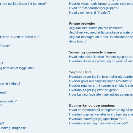
 og kan nu ikke logge ind længere?!
Hvorfor vises nogle brugergrupper med en 
Hvad er "Standardbrugergruppe"?
Hvad viser linket til "Holdet"?
Private beskeder
Jeg kan ikke sende private beskeder!
Jeg bliver ved med at få uønskede private 
f listen "Hvem er online nu"?
Jeg har modtaget en e-mail, indeholdende sp
dette board!
forkert!
Venner og ignorerede brugere
Hvad indeholder listerne "Venner og ignorer
Hvordan tilføjer og fjerner jeg brugere på m
n?
jeg bedt om at logge ind?
Søgning i fora
Hvordan søger jeg i et forum eller på boarde
Hvorfor giver min søgning ingen resultater?
rer et indlæg?
Hvorfor returnerer min søgning en blank sid
Hvordan søger jeg efter brugere?
dlæg?
Hvor kan jeg finde alle mine indlæg og emne
smuligheder?
Bogmærker og overvågnings
g?
Hvad er forskellen på at bogmærke og på a
Hvordan bogmærker eller overvåger jeg spe
Hvordan overvåger jeg specifikke fora?
Hvordan fjerner jeg mine overvågninger?
ør?
indlæg, bruges til?