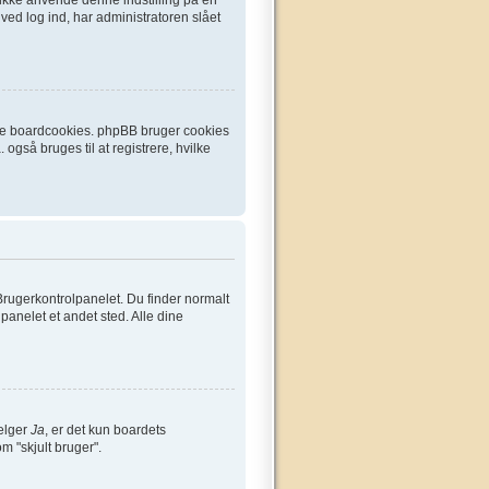
ved log ind, har administratoren slået
ette boardcookies. phpBB bruger cookies
 også bruges til at registrere, hvilke
Brugerkontrolpanelet. Du finder normalt
lpanelet et andet sted. Alle dine
vælger
Ja
, er det kun boardets
om "skjult bruger".