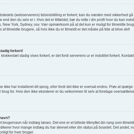
tedets (webserverens) tidsindstilling er forkert, kan du næsten med sikkerhed gå ud 
 end den du selv er i. Hvis det er tilfældet, bør du rette i din profil hvor du kan indst
 New York, Sydney, osv. Vær opmærksom på at det kun er muligt for tilmeldte bru
 af tilmeldte brugere, så hvis ikke du er tilmeldt er det måske på tide at blive det!
tadig forkert!
 klokkeslæt stadig vises forkert, er det fordi serverens ur er indstillet forkert. Kontak
e ikke har installeret dit sprog, eller fordi det ikke er oversat endnu. Prøv at spørg
 brug for. Hvis den ikke eksisterer er du velkommen til selv at foretage oversættel
rnavn?
 brugernavn når indlæg læses. Det ene er et billede tilknyttet din rang som tilmeld
indikerer hvor mange indlæg du har skrevet eller din status på boardet. Det andet, no
nligt for hver bruger.