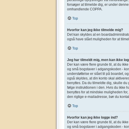
forsøger at tilmelde dig, er under denn
omhandlende COPPA.
Top
Hvorfor kan jeg ikke tilmelde mig?
Det kan skyldes at en boardadministrato
også have slået muligheden for at tilmel
Top
Jeg har tilmeldt mig, men kan ikke log
Der kan være flere grunde til, at du ikk
og små bogstaver i adgangskoden - kont
understøttelse er slået til på boardet, o
også skyldes, at din konto skal aktivere
benyttes. Da du tilmeldte dig, skulle d
følge instruktionen i den. Hvis du ikke 
benyttes for at mindske muligheden for,
den rigtige e-mailadresse, bør du konta
Top
Hvorfor kan jeg ikke logge ind?
Der kan være flere grunde til, at du ikk
og små bogstaver i adgangskoden - kont