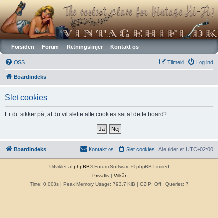
Vintagehifi.dk
Forsiden
Forum
Retningslinjer
Kontakt os
OSS
Tilmeld
Log ind
Boardindeks
Slet cookies
Er du sikker på, at du vil slette alle cookies sat af dette board?
Boardindeks
Kontakt os
Slet cookies
Alle tider er
UTC+02:00
Udviklet af
phpBB
® Forum Software © phpBB Limited
Privatliv
|
Vilkår
Time: 0.008s
| Peak Memory Usage: 793.7 KiB | GZIP: Off |
Queries: 7