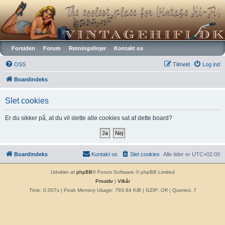
Vintagehifi.dk
Forsiden
Forum
Retningslinjer
Kontakt os
OSS
Tilmeld
Log ind
Boardindeks
Slet cookies
Er du sikker på, at du vil slette alle cookies sat af dette board?
Boardindeks
Kontakt os
Slet cookies
Alle tider er
UTC+02:00
Udviklet af
phpBB
® Forum Software © phpBB Limited
Privatliv
|
Vilkår
Time: 0.007s
| Peak Memory Usage: 793.84 KiB | GZIP: Off |
Queries: 7