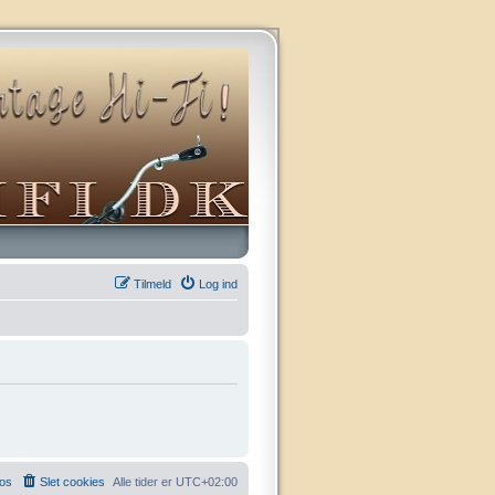
Tilmeld
Log ind
 os
Slet cookies
Alle tider er
UTC+02:00