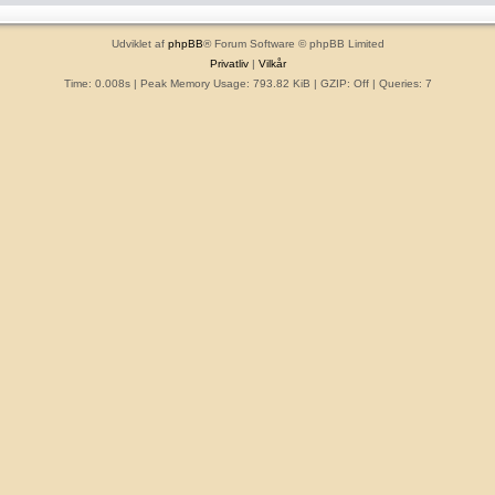
Udviklet af
phpBB
® Forum Software © phpBB Limited
Privatliv
|
Vilkår
Time: 0.008s
| Peak Memory Usage: 793.82 KiB | GZIP: Off |
Queries: 7