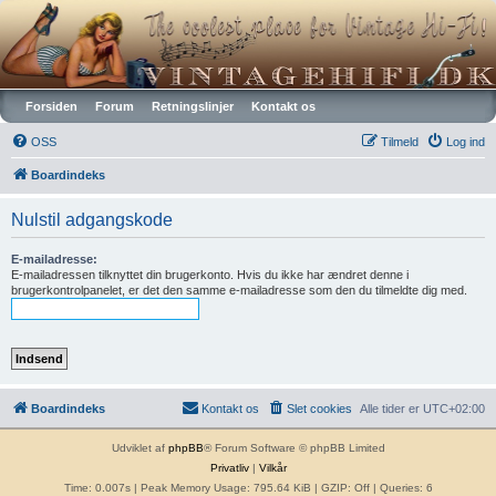
Vintagehifi.dk
Forsiden
Forum
Retningslinjer
Kontakt os
OSS
Tilmeld
Log ind
Boardindeks
Nulstil adgangskode
E-mailadresse:
E-mailadressen tilknyttet din brugerkonto. Hvis du ikke har ændret denne i
brugerkontrolpanelet, er det den samme e-mailadresse som den du tilmeldte dig med.
Boardindeks
Kontakt os
Slet cookies
Alle tider er
UTC+02:00
Udviklet af
phpBB
® Forum Software © phpBB Limited
Privatliv
|
Vilkår
Time: 0.007s
| Peak Memory Usage: 795.64 KiB | GZIP: Off |
Queries: 6