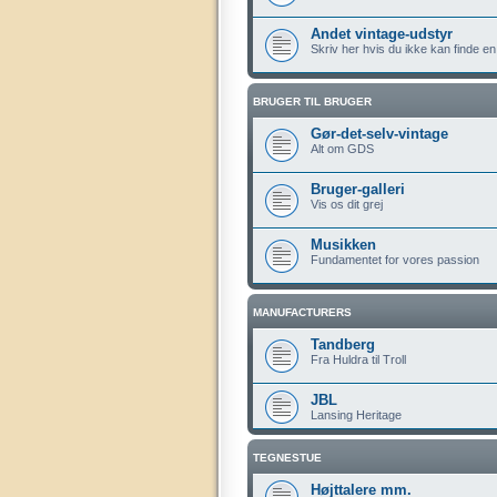
Andet vintage-udstyr
Skriv her hvis du ikke kan finde en
BRUGER TIL BRUGER
Gør-det-selv-vintage
Alt om GDS
Bruger-galleri
Vis os dit grej
Musikken
Fundamentet for vores passion
MANUFACTURERS
Tandberg
Fra Huldra til Troll
JBL
Lansing Heritage
TEGNESTUE
Højttalere mm.