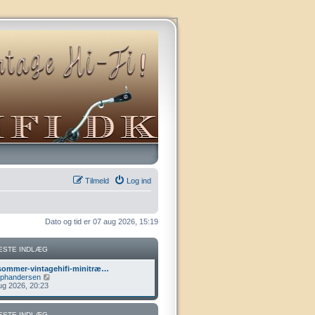
Tilmeld
Log ind
Dato og tid er 07 aug 2026, 15:19
ESTE INDLÆG
ommer-vintagehifi-minitræ…
V
lphandersen
i
ug 2026, 20:23
s
d
e
ESTE INDLÆG