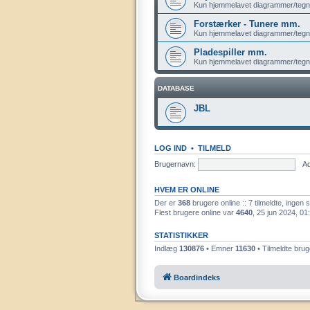
Kun hjemmelavet diagrammer/tegn
Forstærker - Tunere mm.
Kun hjemmelavet diagrammer/tegn
Pladespiller mm.
Kun hjemmelavet diagrammer/tegn
DATABASE
JBL
LOG IND
•
TILMELD
Brugernavn:
A
HVEM ER ONLINE
Der er
368
brugere online :: 7 tilmeldte, ingen
Flest brugere online var
4640
, 25 jun 2024, 01
STATISTIKKER
Indlæg
130876
• Emner
11630
• Tilmeldte bru
Boardindeks