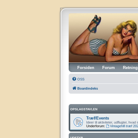
Vintagehifi.dk
Forsiden
Forum
Retning
OSS
Boardindeks
OPSLAGSTAVLEN
Træf/Events
Ideer til aktiviteter, udflugter, hv
Underforum:
Vintagehifi træf 20
UDSTYR