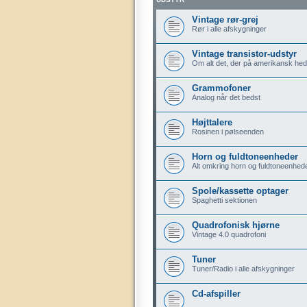
Vintage rør-grej
Rør i alle afskygninger
Vintage transistor-udstyr
Om alt det, der på amerikansk hedd
Grammofoner
Analog når det bedst
Højttalere
Rosinen i pølseenden
Horn og fuldtoneenheder
Alt omkring horn og fuldtoneenhed
Spole/kassette optager
Spaghetti sektionen
Quadrofonisk hjørne
Vintage 4.0 quadrofoni
Tuner
Tuner/Radio i alle afskygninger
Cd-afspiller