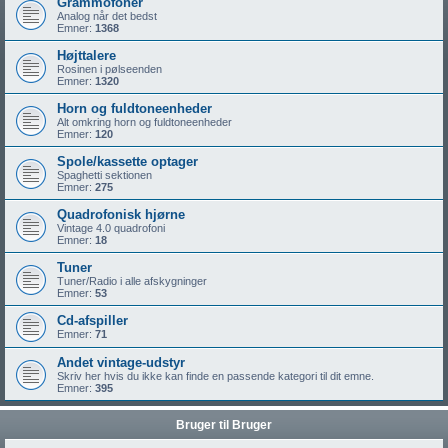
Grammofoner
Analog når det bedst
Emner:
1368
Højttalere
Rosinen i pølseenden
Emner:
1320
Horn og fuldtoneenheder
Alt omkring horn og fuldtoneenheder
Emner:
120
Spole/kassette optager
Spaghetti sektionen
Emner:
275
Quadrofonisk hjørne
Vintage 4.0 quadrofoni
Emner:
18
Tuner
Tuner/Radio i alle afskygninger
Emner:
53
Cd-afspiller
Emner:
71
Andet vintage-udstyr
Skriv her hvis du ikke kan finde en passende kategori til dit emne.
Emner:
395
Bruger til Bruger