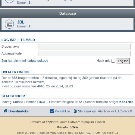
Emner:
1
Database
JBL
Emner:
1
LOG IND
•
TILMELD
Brugernavn:
Adgangskode:
Jeg har glemt min adgangskode
Husk mig
HVEM ER ONLINE
Der er
368
brugere online :: 8 tilmeldte, ingen skjulte og 360 gæster (baseret på de
seneste 10 minutters aktivitet)
Flest brugere online var
4640
, 25 jun 2024, 01:03
STATISTIKKER
Indlæg
130888
• Emner
11631
• Tilmeldte brugere
3672
• Senest tilmeldte bruger
Kes1709
Boardindeks
Kontakt os
Slet cookies
Alle tider er
UTC+02:00
Udviklet af
phpBB
® Forum Software © phpBB Limited
Privatliv
|
Vilkår
Time: 0.016s
| Peak Memory Usage: 883.34 KiB | GZIP: Off |
Queries: 11