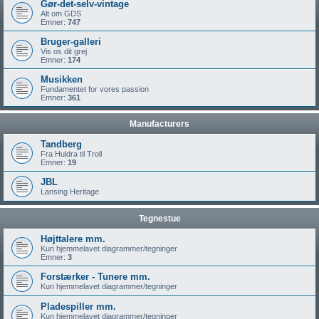
Gør-det-selv-vintage
Alt om GDS
Emner:
747
Bruger-galleri
Vis os dit grej
Emner:
174
Musikken
Fundamentet for vores passion
Emner:
361
Manufacturers
Tandberg
Fra Huldra til Troll
Emner:
19
JBL
Lansing Heritage
Tegnestue
Højttalere mm.
Kun hjemmelavet diagrammer/tegninger
Emner:
3
Forstærker - Tunere mm.
Kun hjemmelavet diagrammer/tegninger
Pladespiller mm.
Kun hjemmelavet diagrammer/tegninger