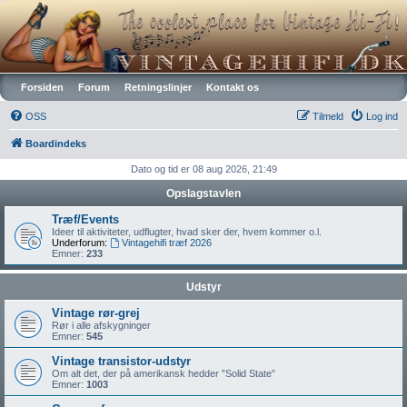
Vintagehifi.dk
Forsiden
Forum
Retningslinjer
Kontakt os
OSS
Tilmeld
Log ind
Boardindeks
Dato og tid er 08 aug 2026, 21:49
Opslagstavlen
Træf/Events
Ideer til aktiviteter, udflugter, hvad sker der, hvem kommer o.l.
Underforum:
Vintagehifi træf 2026
Emner:
233
Udstyr
Vintage rør-grej
Rør i alle afskygninger
Emner:
545
Vintage transistor-udstyr
Om alt det, der på amerikansk hedder ”Solid State”
Emner:
1003