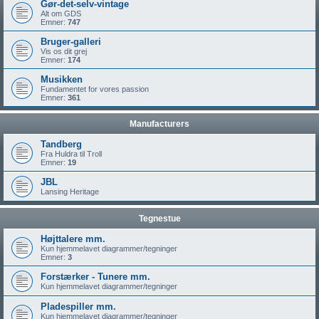
Gør-det-selv-vintage
Alt om GDS
Emner:
747
Bruger-galleri
Vis os dit grej
Emner:
174
Musikken
Fundamentet for vores passion
Emner:
361
Manufacturers
Tandberg
Fra Huldra til Troll
Emner:
19
JBL
Lansing Heritage
Tegnestue
Højttalere mm.
Kun hjemmelavet diagrammer/tegninger
Emner:
3
Forstærker - Tunere mm.
Kun hjemmelavet diagrammer/tegninger
Pladespiller mm.
Kun hjemmelavet diagrammer/tegninger