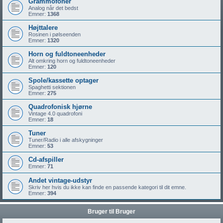
Grammofoner
Analog når det bedst
Emner:
1368
Højttalere
Rosinen i pølseenden
Emner:
1320
Horn og fuldtoneenheder
Alt omkring horn og fuldtoneenheder
Emner:
120
Spole/kassette optager
Spaghetti sektionen
Emner:
275
Quadrofonisk hjørne
Vintage 4.0 quadrofoni
Emner:
18
Tuner
Tuner/Radio i alle afskygninger
Emner:
53
Cd-afspiller
Emner:
71
Andet vintage-udstyr
Skriv her hvis du ikke kan finde en passende kategori til dit emne.
Emner:
394
Bruger til Bruger