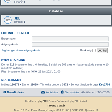
Emner:
1
Database
JBL
Emner:
1
LOG IND
•
TILMELD
Brugernavn:
Adgangskode:
Jeg har glemt min adgangskode
Husk mig
HVEM ER ONLINE
Der er
215
brugere online :: 6 tilmeldte, 1 skjult og 208 gæster (baseret på de seneste 10
minutters aktivitet)
Flest brugere online var
4640
, 25 jun 2024, 01:03
STATISTIKKER
Indlæg
130871
• Emner
11629
• Tilmeldte brugere
3672
• Senest tilmeldte bruger
Kes1709
Boardindeks
Kontakt os
Slet cookies
Alle tider er
UTC+02:00
Udviklet af
phpBB
® Forum Software © phpBB Limited
Privatliv
|
Vilkår
Time: 0.015s
| Peak Memory Usage: 883.91 KiB | GZIP: Off |
Queries: 11