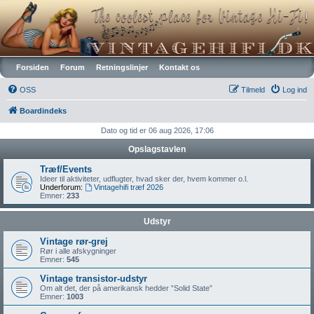
Vintagehifi.dk
Forsiden
Forum
Retningslinjer
Kontakt os
OSS
Tilmeld
Log ind
Boardindeks
Dato og tid er 06 aug 2026, 17:06
Opslagstavlen
Træf/Events
Ideer til aktiviteter, udflugter, hvad sker der, hvem kommer o.l.
Underforum:
Vintagehifi træf 2026
Emner:
233
Udstyr
Vintage rør-grej
Rør i alle afskygninger
Emner:
545
Vintage transistor-udstyr
Om alt det, der på amerikansk hedder ”Solid State”
Emner:
1003