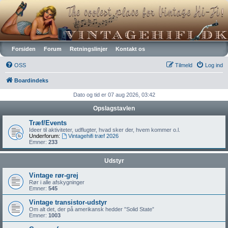
Vintagehifi.dk
Forsiden
Forum
Retningslinjer
Kontakt os
OSS
Tilmeld
Log ind
Boardindeks
Dato og tid er 07 aug 2026, 03:42
Opslagstavlen
Træf/Events
Ideer til aktiviteter, udflugter, hvad sker der, hvem kommer o.l.
Underforum:
Vintagehifi træf 2026
Emner:
233
Udstyr
Vintage rør-grej
Rør i alle afskygninger
Emner:
545
Vintage transistor-udstyr
Om alt det, der på amerikansk hedder ”Solid State”
Emner:
1003