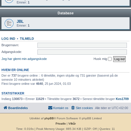
Emner:
1
Database
JBL
Emner:
1
LOG IND
•
TILMELD
Brugernavn:
Adgangskode:
Jeg har glemt min adgangskode
Husk mig
HVEM ER ONLINE
Der er
737
brugere online :: 6 tilmeldte, ingen skjulte og 731 gæster (baseret på de
seneste 10 minutters aktivitet)
Flest brugere online var
4640
, 25 jun 2024, 01:03
STATISTIKKER
Indlæg
130873
• Emner
11629
• Tilmeldte brugere
3672
• Senest tilmeldte bruger
Kes1709
Boardindeks
Kontakt os
Slet cookies
Alle tider er
UTC+02:00
Udviklet af
phpBB
® Forum Software © phpBB Limited
Privatliv
|
Vilkår
Time: 0.016s
| Peak Memory Usage: 885.34 KiB | GZIP: Off |
Queries: 11