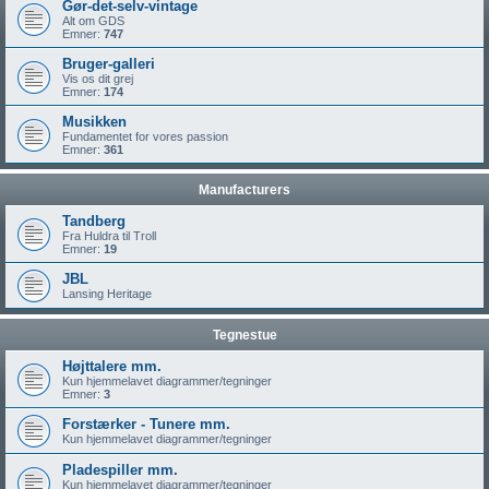
Gør-det-selv-vintage
Alt om GDS
Emner:
747
Bruger-galleri
Vis os dit grej
Emner:
174
Musikken
Fundamentet for vores passion
Emner:
361
Manufacturers
Tandberg
Fra Huldra til Troll
Emner:
19
JBL
Lansing Heritage
Tegnestue
Højttalere mm.
Kun hjemmelavet diagrammer/tegninger
Emner:
3
Forstærker - Tunere mm.
Kun hjemmelavet diagrammer/tegninger
Pladespiller mm.
Kun hjemmelavet diagrammer/tegninger