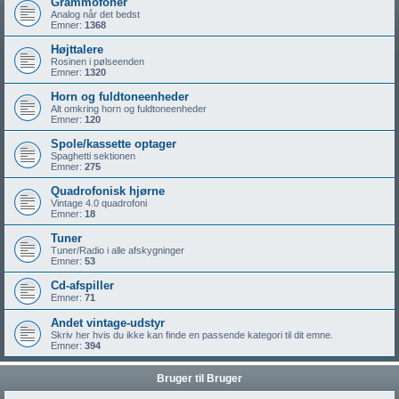
Grammofoner
Analog når det bedst
Emner:
1368
Højttalere
Rosinen i pølseenden
Emner:
1320
Horn og fuldtoneenheder
Alt omkring horn og fuldtoneenheder
Emner:
120
Spole/kassette optager
Spaghetti sektionen
Emner:
275
Quadrofonisk hjørne
Vintage 4.0 quadrofoni
Emner:
18
Tuner
Tuner/Radio i alle afskygninger
Emner:
53
Cd-afspiller
Emner:
71
Andet vintage-udstyr
Skriv her hvis du ikke kan finde en passende kategori til dit emne.
Emner:
394
Bruger til Bruger