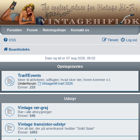
Vintagehifi.dk
Forsiden
Forum
Retningslinjer
Kontakt os
OSS
Tilmeld
Log ind
Boardindeks
Dato og tid er 07 aug 2026, 06:02
Opslagstavlen
Træf/Events
Ideer til aktiviteter, udflugter, hvad sker der, hvem kommer o.l.
Underforum:
Vintagehifi træf 2026
Emner:
233
Udstyr
Vintage rør-grej
Rør i alle afskygninger
Emner:
545
Vintage transistor-udstyr
Om alt det, der på amerikansk hedder ”Solid State”
Emner:
1003