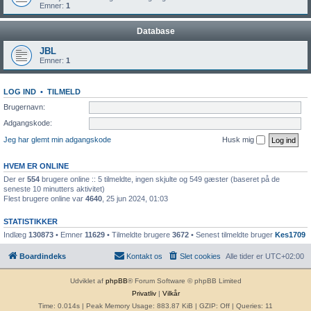
Emner:
1
Database
JBL
Emner:
1
LOG IND
•
TILMELD
Brugernavn:
Adgangskode:
Jeg har glemt min adgangskode
Husk mig
HVEM ER ONLINE
Der er
554
brugere online :: 5 tilmeldte, ingen skjulte og 549 gæster (baseret på de
seneste 10 minutters aktivitet)
Flest brugere online var
4640
, 25 jun 2024, 01:03
STATISTIKKER
Indlæg
130873
• Emner
11629
• Tilmeldte brugere
3672
• Senest tilmeldte bruger
Kes1709
Boardindeks
Kontakt os
Slet cookies
Alle tider er
UTC+02:00
Udviklet af
phpBB
® Forum Software © phpBB Limited
Privatliv
|
Vilkår
Time: 0.014s
| Peak Memory Usage: 883.87 KiB | GZIP: Off |
Queries: 11