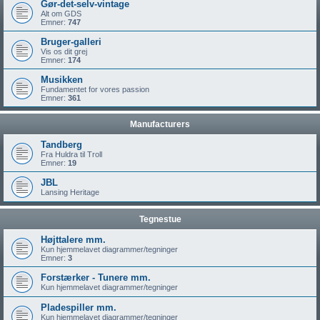
Gør-det-selv-vintage
Alt om GDS
Emner:
747
Bruger-galleri
Vis os dit grej
Emner:
174
Musikken
Fundamentet for vores passion
Emner:
361
Manufacturers
Tandberg
Fra Huldra til Troll
Emner:
19
JBL
Lansing Heritage
Tegnestue
Højttalere mm.
Kun hjemmelavet diagrammer/tegninger
Emner:
3
Forstærker - Tunere mm.
Kun hjemmelavet diagrammer/tegninger
Pladespiller mm.
Kun hjemmelavet diagrammer/tegninger