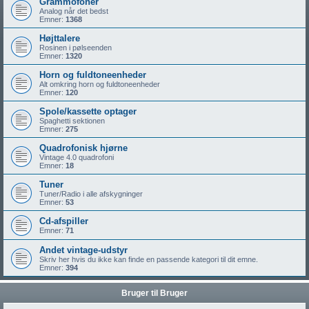
Grammofoner
Analog når det bedst
Emner:
1368
Højttalere
Rosinen i pølseenden
Emner:
1320
Horn og fuldtoneenheder
Alt omkring horn og fuldtoneenheder
Emner:
120
Spole/kassette optager
Spaghetti sektionen
Emner:
275
Quadrofonisk hjørne
Vintage 4.0 quadrofoni
Emner:
18
Tuner
Tuner/Radio i alle afskygninger
Emner:
53
Cd-afspiller
Emner:
71
Andet vintage-udstyr
Skriv her hvis du ikke kan finde en passende kategori til dit emne.
Emner:
394
Bruger til Bruger