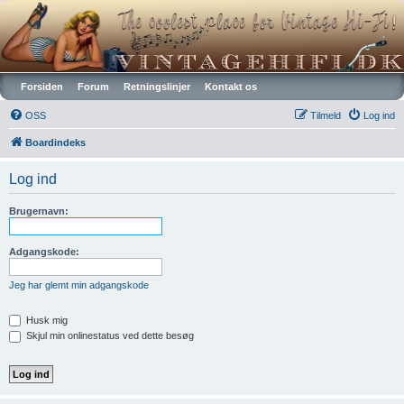
Vintagehifi.dk
Forsiden
Forum
Retningslinjer
Kontakt os
OSS
Tilmeld
Log ind
Boardindeks
Log ind
Brugernavn:
Adgangskode:
Jeg har glemt min adgangskode
Husk mig
Skjul min onlinestatus ved dette besøg