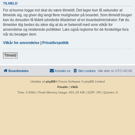
TILMELD
For at kunne logge ind skal du være tilmeldt. Det tager kun få sekunder at
tilmelde sig, og giver dig langt flere muligheder på boardet. Som tilmeldt bruger
kan du desuden få tildelt udvidede tilladelser af en boardadministrator. Før du
tilmelder dig bedes du sikre dig at du er bekendt med vore vilkår for
anvendelse og relaterede politikker. Læs også reglerne for de forskellige fora
når du besøger dem.
Vilkår for anvendelse
|
Privatlivspolitik
Tilmeld
Boardindeks
Kontakt os
Slet cookies
Alle tider er
UTC+02:00
Udviklet af
phpBB
® Forum Software © phpBB Limited
Privatliv
|
Vilkår
Time: 0.008s
| Peak Memory Usage: 801.26 KiB | GZIP: Off |
Queries: 6