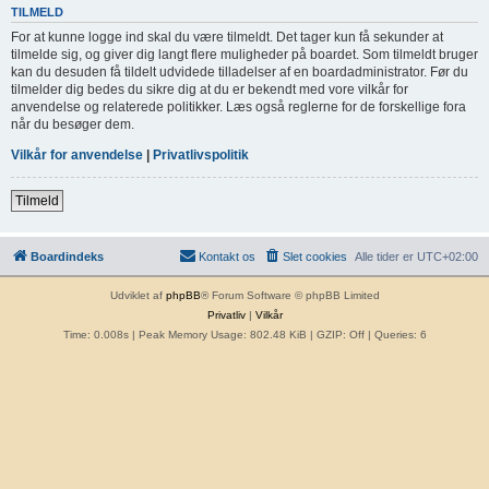
TILMELD
For at kunne logge ind skal du være tilmeldt. Det tager kun få sekunder at
tilmelde sig, og giver dig langt flere muligheder på boardet. Som tilmeldt bruger
kan du desuden få tildelt udvidede tilladelser af en boardadministrator. Før du
tilmelder dig bedes du sikre dig at du er bekendt med vore vilkår for
anvendelse og relaterede politikker. Læs også reglerne for de forskellige fora
når du besøger dem.
Vilkår for anvendelse
|
Privatlivspolitik
Tilmeld
Boardindeks
Kontakt os
Slet cookies
Alle tider er
UTC+02:00
Udviklet af
phpBB
® Forum Software © phpBB Limited
Privatliv
|
Vilkår
Time: 0.008s
| Peak Memory Usage: 802.48 KiB | GZIP: Off |
Queries: 6