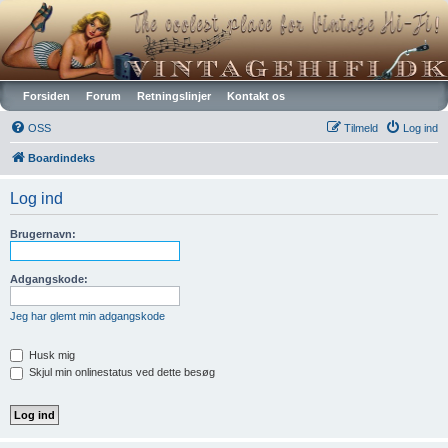
Vintagehifi.dk
Forsiden
Forum
Retningslinjer
Kontakt os
OSS
Tilmeld
Log ind
Boardindeks
Log ind
Brugernavn:
Adgangskode:
Jeg har glemt min adgangskode
Husk mig
Skjul min onlinestatus ved dette besøg