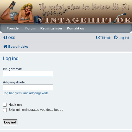
Vintagehifi.dk
Forsiden
Forum
Retningslinjer
Kontakt os
OSS
Tilmeld
Log ind
Boardindeks
Log ind
Brugernavn:
Adgangskode:
Jeg har glemt min adgangskode
Husk mig
Skjul min onlinestatus ved dette besøg