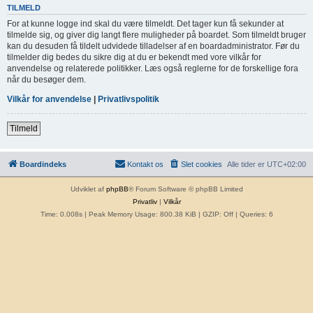
TILMELD
For at kunne logge ind skal du være tilmeldt. Det tager kun få sekunder at
tilmelde sig, og giver dig langt flere muligheder på boardet. Som tilmeldt bruger
kan du desuden få tildelt udvidede tilladelser af en boardadministrator. Før du
tilmelder dig bedes du sikre dig at du er bekendt med vore vilkår for
anvendelse og relaterede politikker. Læs også reglerne for de forskellige fora
når du besøger dem.
Vilkår for anvendelse
|
Privatlivspolitik
Tilmeld
Boardindeks
Kontakt os
Slet cookies
Alle tider er
UTC+02:00
Udviklet af
phpBB
® Forum Software © phpBB Limited
Privatliv
|
Vilkår
Time: 0.008s
| Peak Memory Usage: 800.38 KiB | GZIP: Off |
Queries: 6