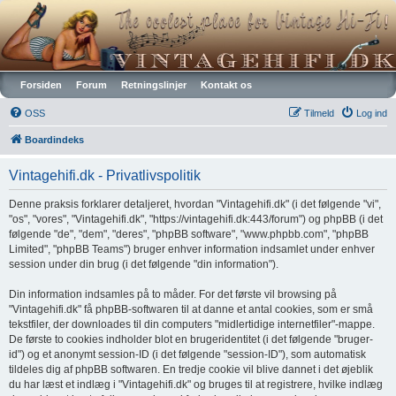
Vintagehifi.dk
Forsiden
Forum
Retningslinjer
Kontakt os
OSS
Tilmeld
Log ind
Boardindeks
Vintagehifi.dk - Privatlivspolitik
Denne praksis forklarer detaljeret, hvordan "Vintagehifi.dk" (i det følgende "vi",
"os", "vores", "Vintagehifi.dk", "https://vintagehifi.dk:443/forum") og phpBB (i det
følgende "de", "dem", "deres", "phpBB software", "www.phpbb.com", "phpBB
Limited", "phpBB Teams") bruger enhver information indsamlet under enhver
session under din brug (i det følgende "din information").
Din information indsamles på to måder. For det første vil browsing på
"Vintagehifi.dk" få phpBB-softwaren til at danne et antal cookies, som er små
tekstfiler, der downloades til din computers "midlertidige internetfiler"-mappe.
De første to cookies indholder blot en brugeridentitet (i det følgende "bruger-
id") og et anonymt session-ID (i det følgende "session-ID"), som automatisk
tildeles dig af phpBB softwaren. En tredje cookie vil blive dannet i det øjeblik
du har læst et indlæg i "Vintagehifi.dk" og bruges til at registrere, hvilke indlæg