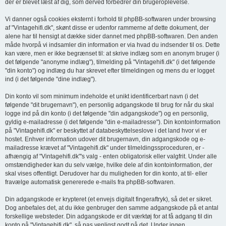
der er blevet læst af dig, som derved forbedrer din brugeroplevelse.
Vi danner også cookies eksternt i forhold til phpBB-softwaren under browsing
af "Vintagehifi.dk", skønt disse er udenfor rammerne af dette dokument, der
alene har til hensigt at dække sider dannet med phpBB-softwaren. Den anden
måde hvorpå vi indsamler din information er via hvad du indsender til os. Dette
kan være, men er ikke begrænset til: at skrive indlæg som en anonym bruger (i
det følgende "anonyme indlæg"), tilmelding på "Vintagehifi.dk" (i det følgende
"din konto") og indlæg du har skrevet efter tilmeldingen og mens du er logget
ind (i det følgende "dine indlæg").
Din konto vil som minimum indeholde et unikt identificerbart navn (i det
følgende "dit brugernavn"), en personlig adgangskode til brug for når du skal
logge ind på din konto (i det følgende "din adgangskode") og en personlig,
gyldig e-mailadresse (i det følgende "din e-mailadresse"). Din kontoinformation
på "Vintagehifi.dk" er beskyttet af databeskyttelseslove i det land hvor vi er
hostet. Enhver information udover dit brugernavn, din adgangskode og e-
mailadresse krævet af "Vintagehifi.dk" under tilmeldingssproceduren, er -
afhængig af "Vintagehifi.dk"'s valg - enten obligatorisk eller valgfrit. Under alle
omstændigheder kan du selv vælge, hvilke dele af din kontoinformation, der
skal vises offentligt. Derudover har du muligheden for din konto, at til- eller
fravælge automatisk genererede e-mails fra phpBB-softwaren.
Din adgangskode er krypteret (et envejs digitalt fingeraftryk), så det er sikret.
Dog anbefales det, at du ikke genbruger den samme adgangskode på et antal
forskellige websteder. Din adgangskode er dit værktøj for at få adgang til din
konto på "Vintagehifi.dk", så pas venligst godt på det. Under ingen