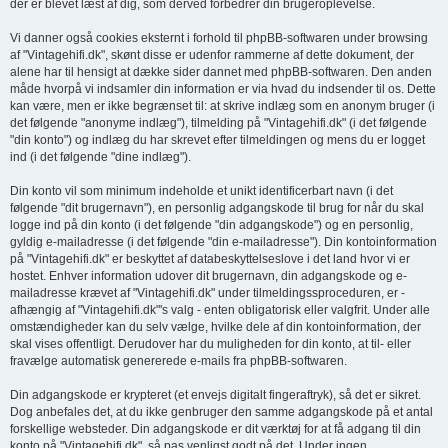
der er blevet læst af dig, som derved forbedrer din brugeroplevelse.
Vi danner også cookies eksternt i forhold til phpBB-softwaren under browsing
af "Vintagehifi.dk", skønt disse er udenfor rammerne af dette dokument, der
alene har til hensigt at dække sider dannet med phpBB-softwaren. Den anden
måde hvorpå vi indsamler din information er via hvad du indsender til os. Dette
kan være, men er ikke begrænset til: at skrive indlæg som en anonym bruger (i
det følgende "anonyme indlæg"), tilmelding på "Vintagehifi.dk" (i det følgende
"din konto") og indlæg du har skrevet efter tilmeldingen og mens du er logget
ind (i det følgende "dine indlæg").
Din konto vil som minimum indeholde et unikt identificerbart navn (i det
følgende "dit brugernavn"), en personlig adgangskode til brug for når du skal
logge ind på din konto (i det følgende "din adgangskode") og en personlig,
gyldig e-mailadresse (i det følgende "din e-mailadresse"). Din kontoinformation
på "Vintagehifi.dk" er beskyttet af databeskyttelseslove i det land hvor vi er
hostet. Enhver information udover dit brugernavn, din adgangskode og e-
mailadresse krævet af "Vintagehifi.dk" under tilmeldingssproceduren, er -
afhængig af "Vintagehifi.dk"'s valg - enten obligatorisk eller valgfrit. Under alle
omstændigheder kan du selv vælge, hvilke dele af din kontoinformation, der
skal vises offentligt. Derudover har du muligheden for din konto, at til- eller
fravælge automatisk genererede e-mails fra phpBB-softwaren.
Din adgangskode er krypteret (et envejs digitalt fingeraftryk), så det er sikret.
Dog anbefales det, at du ikke genbruger den samme adgangskode på et antal
forskellige websteder. Din adgangskode er dit værktøj for at få adgang til din
konto på "Vintagehifi.dk", så pas venligst godt på det. Under ingen