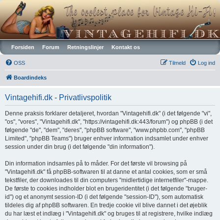
Vintagehifi.dk
Forsiden
Forum
Retningslinjer
Kontakt os
OSS
Tilmeld
Log ind
Boardindeks
Vintagehifi.dk - Privatlivspolitik
Denne praksis forklarer detaljeret, hvordan "Vintagehifi.dk" (i det følgende "vi",
"os", "vores", "Vintagehifi.dk", "https://vintagehifi.dk:443/forum") og phpBB (i det
følgende "de", "dem", "deres", "phpBB software", "www.phpbb.com", "phpBB
Limited", "phpBB Teams") bruger enhver information indsamlet under enhver
session under din brug (i det følgende "din information").
Din information indsamles på to måder. For det første vil browsing på
"Vintagehifi.dk" få phpBB-softwaren til at danne et antal cookies, som er små
tekstfiler, der downloades til din computers "midlertidige internetfiler"-mappe.
De første to cookies indholder blot en brugeridentitet (i det følgende "bruger-
id") og et anonymt session-ID (i det følgende "session-ID"), som automatisk
tildeles dig af phpBB softwaren. En tredje cookie vil blive dannet i det øjeblik
du har læst et indlæg i "Vintagehifi.dk" og bruges til at registrere, hvilke indlæg