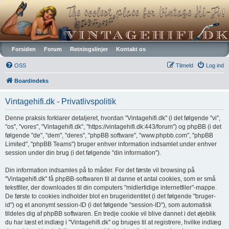
Vintagehifi.dk
Forsiden
Forum
Retningslinjer
Kontakt os
OSS
Tilmeld
Log ind
Boardindeks
Vintagehifi.dk - Privatlivspolitik
Denne praksis forklarer detaljeret, hvordan "Vintagehifi.dk" (i det følgende "vi",
"os", "vores", "Vintagehifi.dk", "https://vintagehifi.dk:443/forum") og phpBB (i det
følgende "de", "dem", "deres", "phpBB software", "www.phpbb.com", "phpBB
Limited", "phpBB Teams") bruger enhver information indsamlet under enhver
session under din brug (i det følgende "din information").
Din information indsamles på to måder. For det første vil browsing på
"Vintagehifi.dk" få phpBB-softwaren til at danne et antal cookies, som er små
tekstfiler, der downloades til din computers "midlertidige internetfiler"-mappe.
De første to cookies indholder blot en brugeridentitet (i det følgende "bruger-
id") og et anonymt session-ID (i det følgende "session-ID"), som automatisk
tildeles dig af phpBB softwaren. En tredje cookie vil blive dannet i det øjeblik
du har læst et indlæg i "Vintagehifi.dk" og bruges til at registrere, hvilke indlæg