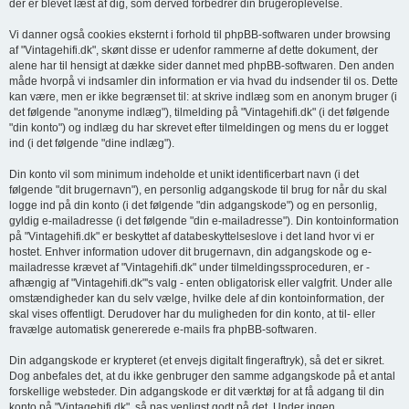
der er blevet læst af dig, som derved forbedrer din brugeroplevelse.
Vi danner også cookies eksternt i forhold til phpBB-softwaren under browsing
af "Vintagehifi.dk", skønt disse er udenfor rammerne af dette dokument, der
alene har til hensigt at dække sider dannet med phpBB-softwaren. Den anden
måde hvorpå vi indsamler din information er via hvad du indsender til os. Dette
kan være, men er ikke begrænset til: at skrive indlæg som en anonym bruger (i
det følgende "anonyme indlæg"), tilmelding på "Vintagehifi.dk" (i det følgende
"din konto") og indlæg du har skrevet efter tilmeldingen og mens du er logget
ind (i det følgende "dine indlæg").
Din konto vil som minimum indeholde et unikt identificerbart navn (i det
følgende "dit brugernavn"), en personlig adgangskode til brug for når du skal
logge ind på din konto (i det følgende "din adgangskode") og en personlig,
gyldig e-mailadresse (i det følgende "din e-mailadresse"). Din kontoinformation
på "Vintagehifi.dk" er beskyttet af databeskyttelseslove i det land hvor vi er
hostet. Enhver information udover dit brugernavn, din adgangskode og e-
mailadresse krævet af "Vintagehifi.dk" under tilmeldingssproceduren, er -
afhængig af "Vintagehifi.dk"'s valg - enten obligatorisk eller valgfrit. Under alle
omstændigheder kan du selv vælge, hvilke dele af din kontoinformation, der
skal vises offentligt. Derudover har du muligheden for din konto, at til- eller
fravælge automatisk genererede e-mails fra phpBB-softwaren.
Din adgangskode er krypteret (et envejs digitalt fingeraftryk), så det er sikret.
Dog anbefales det, at du ikke genbruger den samme adgangskode på et antal
forskellige websteder. Din adgangskode er dit værktøj for at få adgang til din
konto på "Vintagehifi.dk", så pas venligst godt på det. Under ingen