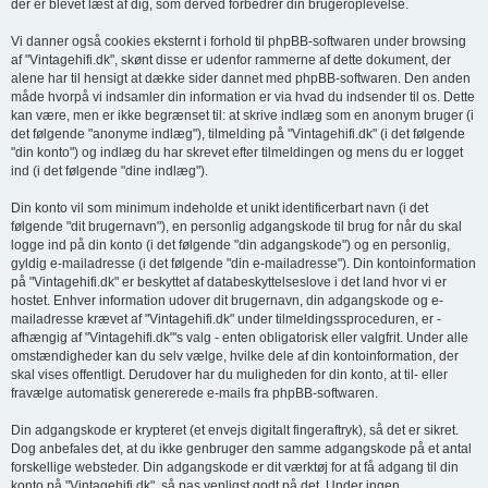
der er blevet læst af dig, som derved forbedrer din brugeroplevelse.
Vi danner også cookies eksternt i forhold til phpBB-softwaren under browsing
af "Vintagehifi.dk", skønt disse er udenfor rammerne af dette dokument, der
alene har til hensigt at dække sider dannet med phpBB-softwaren. Den anden
måde hvorpå vi indsamler din information er via hvad du indsender til os. Dette
kan være, men er ikke begrænset til: at skrive indlæg som en anonym bruger (i
det følgende "anonyme indlæg"), tilmelding på "Vintagehifi.dk" (i det følgende
"din konto") og indlæg du har skrevet efter tilmeldingen og mens du er logget
ind (i det følgende "dine indlæg").
Din konto vil som minimum indeholde et unikt identificerbart navn (i det
følgende "dit brugernavn"), en personlig adgangskode til brug for når du skal
logge ind på din konto (i det følgende "din adgangskode") og en personlig,
gyldig e-mailadresse (i det følgende "din e-mailadresse"). Din kontoinformation
på "Vintagehifi.dk" er beskyttet af databeskyttelseslove i det land hvor vi er
hostet. Enhver information udover dit brugernavn, din adgangskode og e-
mailadresse krævet af "Vintagehifi.dk" under tilmeldingssproceduren, er -
afhængig af "Vintagehifi.dk"'s valg - enten obligatorisk eller valgfrit. Under alle
omstændigheder kan du selv vælge, hvilke dele af din kontoinformation, der
skal vises offentligt. Derudover har du muligheden for din konto, at til- eller
fravælge automatisk genererede e-mails fra phpBB-softwaren.
Din adgangskode er krypteret (et envejs digitalt fingeraftryk), så det er sikret.
Dog anbefales det, at du ikke genbruger den samme adgangskode på et antal
forskellige websteder. Din adgangskode er dit værktøj for at få adgang til din
konto på "Vintagehifi.dk", så pas venligst godt på det. Under ingen