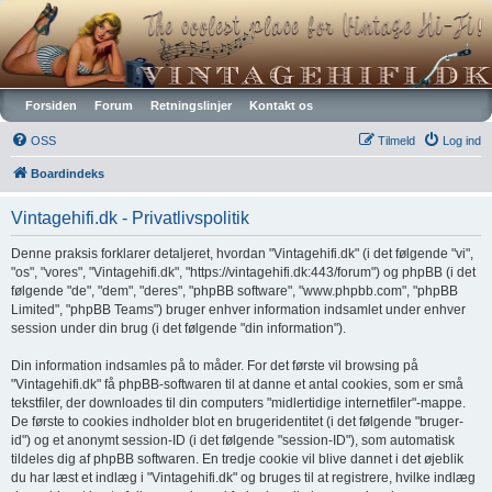
Vintagehifi.dk
Forsiden
Forum
Retningslinjer
Kontakt os
OSS
Tilmeld
Log ind
Boardindeks
Vintagehifi.dk - Privatlivspolitik
Denne praksis forklarer detaljeret, hvordan "Vintagehifi.dk" (i det følgende "vi",
"os", "vores", "Vintagehifi.dk", "https://vintagehifi.dk:443/forum") og phpBB (i det
følgende "de", "dem", "deres", "phpBB software", "www.phpbb.com", "phpBB
Limited", "phpBB Teams") bruger enhver information indsamlet under enhver
session under din brug (i det følgende "din information").
Din information indsamles på to måder. For det første vil browsing på
"Vintagehifi.dk" få phpBB-softwaren til at danne et antal cookies, som er små
tekstfiler, der downloades til din computers "midlertidige internetfiler"-mappe.
De første to cookies indholder blot en brugeridentitet (i det følgende "bruger-
id") og et anonymt session-ID (i det følgende "session-ID"), som automatisk
tildeles dig af phpBB softwaren. En tredje cookie vil blive dannet i det øjeblik
du har læst et indlæg i "Vintagehifi.dk" og bruges til at registrere, hvilke indlæg