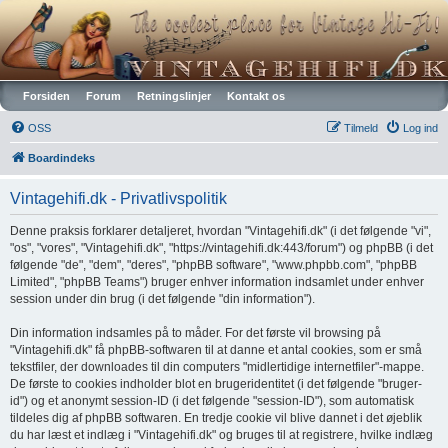
Vintagehifi.dk
Forsiden
Forum
Retningslinjer
Kontakt os
OSS
Tilmeld
Log ind
Boardindeks
Vintagehifi.dk - Privatlivspolitik
Denne praksis forklarer detaljeret, hvordan "Vintagehifi.dk" (i det følgende "vi",
"os", "vores", "Vintagehifi.dk", "https://vintagehifi.dk:443/forum") og phpBB (i det
følgende "de", "dem", "deres", "phpBB software", "www.phpbb.com", "phpBB
Limited", "phpBB Teams") bruger enhver information indsamlet under enhver
session under din brug (i det følgende "din information").
Din information indsamles på to måder. For det første vil browsing på
"Vintagehifi.dk" få phpBB-softwaren til at danne et antal cookies, som er små
tekstfiler, der downloades til din computers "midlertidige internetfiler"-mappe.
De første to cookies indholder blot en brugeridentitet (i det følgende "bruger-
id") og et anonymt session-ID (i det følgende "session-ID"), som automatisk
tildeles dig af phpBB softwaren. En tredje cookie vil blive dannet i det øjeblik
du har læst et indlæg i "Vintagehifi.dk" og bruges til at registrere, hvilke indlæg