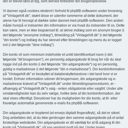
der er blevet læst af dig, som derved forbedrer din brugeroplevelse.
Vi danner også cookies eksternt i forhold til phpBB-softwaren under browsing
af "Vintagehifi.dk", skønt disse er udenfor rammerne af dette dokument, der
alene har til hensigt at dække sider dannet med phpBB-softwaren. Den anden
måde hvorpå vi indsamler din information er via hvad du indsender til os. Dette
kan være, men er ikke begrænset til: at skrive indlæg som en anonym bruger (i
det følgende "anonyme indlæg"), tilmelding på "Vintagehifi.dk" (i det følgende
"din konto") og indlæg du har skrevet efter tilmeldingen og mens du er logget
ind (i det følgende "dine indlæg").
Din konto vil som minimum indeholde et unikt identificerbart navn (i det
følgende "dit brugernavn"), en personlig adgangskode til brug for når du skal
logge ind på din konto (i det følgende "din adgangskode") og en personlig,
gyldig e-mailadresse (i det følgende "din e-mailadresse"). Din kontoinformation
på "Vintagehifi.dk" er beskyttet af databeskyttelseslove i det land hvor vi er
hostet. Enhver information udover dit brugernavn, din adgangskode og e-
mailadresse krævet af "Vintagehifi.dk" under tilmeldingssproceduren, er -
afhængig af "Vintagehifi.dk"'s valg - enten obligatorisk eller valgfrit. Under alle
omstændigheder kan du selv vælge, hvilke dele af din kontoinformation, der
skal vises offentligt. Derudover har du muligheden for din konto, at til- eller
fravælge automatisk genererede e-mails fra phpBB-softwaren.
Din adgangskode er krypteret (et envejs digitalt fingeraftryk), så det er sikret.
Dog anbefales det, at du ikke genbruger den samme adgangskode på et antal
forskellige websteder. Din adgangskode er dit værktøj for at få adgang til din
konto på "Vintagehifi.dk", så pas venligst godt på det. Under ingen