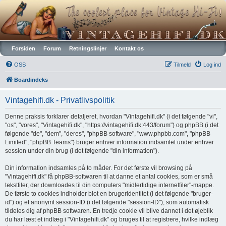
Vintagehifi.dk
Forsiden
Forum
Retningslinjer
Kontakt os
OSS
Tilmeld
Log ind
Boardindeks
Vintagehifi.dk - Privatlivspolitik
Denne praksis forklarer detaljeret, hvordan "Vintagehifi.dk" (i det følgende "vi",
"os", "vores", "Vintagehifi.dk", "https://vintagehifi.dk:443/forum") og phpBB (i det
følgende "de", "dem", "deres", "phpBB software", "www.phpbb.com", "phpBB
Limited", "phpBB Teams") bruger enhver information indsamlet under enhver
session under din brug (i det følgende "din information").
Din information indsamles på to måder. For det første vil browsing på
"Vintagehifi.dk" få phpBB-softwaren til at danne et antal cookies, som er små
tekstfiler, der downloades til din computers "midlertidige internetfiler"-mappe.
De første to cookies indholder blot en brugeridentitet (i det følgende "bruger-
id") og et anonymt session-ID (i det følgende "session-ID"), som automatisk
tildeles dig af phpBB softwaren. En tredje cookie vil blive dannet i det øjeblik
du har læst et indlæg i "Vintagehifi.dk" og bruges til at registrere, hvilke indlæg