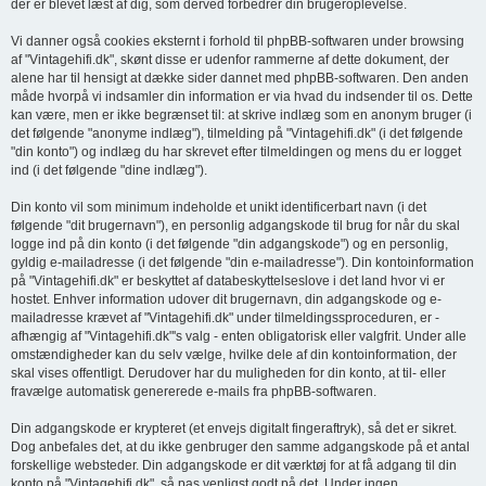
der er blevet læst af dig, som derved forbedrer din brugeroplevelse.
Vi danner også cookies eksternt i forhold til phpBB-softwaren under browsing
af "Vintagehifi.dk", skønt disse er udenfor rammerne af dette dokument, der
alene har til hensigt at dække sider dannet med phpBB-softwaren. Den anden
måde hvorpå vi indsamler din information er via hvad du indsender til os. Dette
kan være, men er ikke begrænset til: at skrive indlæg som en anonym bruger (i
det følgende "anonyme indlæg"), tilmelding på "Vintagehifi.dk" (i det følgende
"din konto") og indlæg du har skrevet efter tilmeldingen og mens du er logget
ind (i det følgende "dine indlæg").
Din konto vil som minimum indeholde et unikt identificerbart navn (i det
følgende "dit brugernavn"), en personlig adgangskode til brug for når du skal
logge ind på din konto (i det følgende "din adgangskode") og en personlig,
gyldig e-mailadresse (i det følgende "din e-mailadresse"). Din kontoinformation
på "Vintagehifi.dk" er beskyttet af databeskyttelseslove i det land hvor vi er
hostet. Enhver information udover dit brugernavn, din adgangskode og e-
mailadresse krævet af "Vintagehifi.dk" under tilmeldingssproceduren, er -
afhængig af "Vintagehifi.dk"'s valg - enten obligatorisk eller valgfrit. Under alle
omstændigheder kan du selv vælge, hvilke dele af din kontoinformation, der
skal vises offentligt. Derudover har du muligheden for din konto, at til- eller
fravælge automatisk genererede e-mails fra phpBB-softwaren.
Din adgangskode er krypteret (et envejs digitalt fingeraftryk), så det er sikret.
Dog anbefales det, at du ikke genbruger den samme adgangskode på et antal
forskellige websteder. Din adgangskode er dit værktøj for at få adgang til din
konto på "Vintagehifi.dk", så pas venligst godt på det. Under ingen