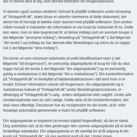
der er blevet læst af dig, som derved forbedrer din brugeroplevelse.
Vi danner også cookies eksternt i forhold til phpBB-softwaren under browsing
af "Vintagehifi.dk", skønt disse er udenfor rammerne af dette dokument, der
alene har til hensigt at dække sider dannet med phpBB-softwaren. Den anden
måde hvorpå vi indsamler din information er via hvad du indsender til os. Dette
kan være, men er ikke begrænset til: at skrive indlæg som en anonym bruger (i
det følgende "anonyme indlæg"), tilmelding på "Vintagehifi.dk" (i det følgende
"din konto") og indlæg du har skrevet efter tilmeldingen og mens du er logget
ind (i det følgende "dine indlæg").
Din konto vil som minimum indeholde et unikt identificerbart navn (i det
følgende "dit brugernavn"), en personlig adgangskode til brug for når du skal
logge ind på din konto (i det følgende "din adgangskode") og en personlig,
gyldig e-mailadresse (i det følgende "din e-mailadresse"). Din kontoinformation
på "Vintagehifi.dk" er beskyttet af databeskyttelseslove i det land hvor vi er
hostet. Enhver information udover dit brugernavn, din adgangskode og e-
mailadresse krævet af "Vintagehifi.dk" under tilmeldingssproceduren, er -
afhængig af "Vintagehifi.dk"'s valg - enten obligatorisk eller valgfrit. Under alle
omstændigheder kan du selv vælge, hvilke dele af din kontoinformation, der
skal vises offentligt. Derudover har du muligheden for din konto, at til- eller
fravælge automatisk genererede e-mails fra phpBB-softwaren.
Din adgangskode er krypteret (et envejs digitalt fingeraftryk), så det er sikret.
Dog anbefales det, at du ikke genbruger den samme adgangskode på et antal
forskellige websteder. Din adgangskode er dit værktøj for at få adgang til din
konto på "Vintagehifi.dk", så pas venligst godt på det. Under ingen