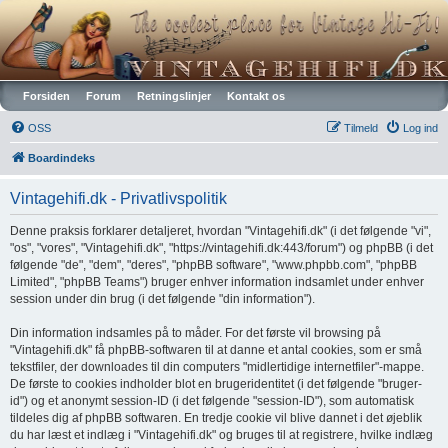
Vintagehifi.dk
Forsiden
Forum
Retningslinjer
Kontakt os
OSS
Tilmeld
Log ind
Boardindeks
Vintagehifi.dk - Privatlivspolitik
Denne praksis forklarer detaljeret, hvordan "Vintagehifi.dk" (i det følgende "vi",
"os", "vores", "Vintagehifi.dk", "https://vintagehifi.dk:443/forum") og phpBB (i det
følgende "de", "dem", "deres", "phpBB software", "www.phpbb.com", "phpBB
Limited", "phpBB Teams") bruger enhver information indsamlet under enhver
session under din brug (i det følgende "din information").
Din information indsamles på to måder. For det første vil browsing på
"Vintagehifi.dk" få phpBB-softwaren til at danne et antal cookies, som er små
tekstfiler, der downloades til din computers "midlertidige internetfiler"-mappe.
De første to cookies indholder blot en brugeridentitet (i det følgende "bruger-
id") og et anonymt session-ID (i det følgende "session-ID"), som automatisk
tildeles dig af phpBB softwaren. En tredje cookie vil blive dannet i det øjeblik
du har læst et indlæg i "Vintagehifi.dk" og bruges til at registrere, hvilke indlæg