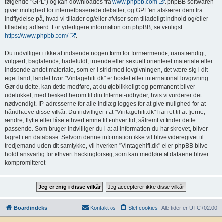
følgende "GPL") og kan downloades fra
www.phpbb.com
. phpBB softwaren
giver mulighed for internetbaserede debatter, og GPL'en afskærer dem fra
indflydelse på, hvad vi tillader og/eller afviser som tilladeligt indhold og/eller
tilladelig adfærd. For yderligere information om phpBB, se venligst:
https://www.phpbb.com/
.
Du indvilliger i ikke at indsende nogen form for fornærmende, uanstændigt,
vulgært, bagtalende, hadefuldt, truende eller sexuelt orienteret materiale eller
indsende andet materiale, som er i strid med lovgivningen, det være sig i dit
eget land, landet hvor "Vintagehifi.dk" er hostet eller international lovgivning.
Gør du dette, kan dette medføre, at du øjeblikkeligt og permanent bliver
udelukket, med besked herom til din Internet-udbyder, hvis vi vurderer det
nødvendigt. IP-adresserne for alle indlæg logges for at give mulighed for at
håndhæve disse vilkår. Du indvilliger i at "Vintagehifi.dk" har ret til at fjerne,
ændre, flytte eller låse ethvert emne til enhver tid, såfremt vi finder dette
passende. Som bruger indvilliger du i at al information du har skrevet, bliver
lagret i en database. Selvom denne information ikke vil blive videregivet til
tredjemand uden dit samtykke, vil hverken "Vintagehifi.dk" eller phpBB blive
holdt ansvarlig for ethvert hackingforsøg, som kan medføre at dataene bliver
kompromitteret
Boardindeks
Kontakt os
Slet cookies
Alle tider er
UTC+02:00