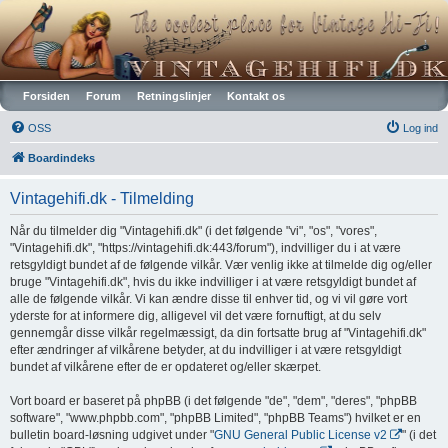
Vintagehifi.dk
Forsiden
Forum
Retningslinjer
Kontakt os
OSS
Log ind
Boardindeks
Vintagehifi.dk - Tilmelding
Når du tilmelder dig "Vintagehifi.dk" (i det følgende "vi", "os", "vores",
"Vintagehifi.dk", "https://vintagehifi.dk:443/forum"), indvilliger du i at være
retsgyldigt bundet af de følgende vilkår. Vær venlig ikke at tilmelde dig og/eller
bruge "Vintagehifi.dk", hvis du ikke indvilliger i at være retsgyldigt bundet af
alle de følgende vilkår. Vi kan ændre disse til enhver tid, og vi vil gøre vort
yderste for at informere dig, alligevel vil det være fornuftigt, at du selv
gennemgår disse vilkår regelmæssigt, da din fortsatte brug af "Vintagehifi.dk"
efter ændringer af vilkårene betyder, at du indvilliger i at være retsgyldigt
bundet af vilkårene efter de er opdateret og/eller skærpet.
Vort board er baseret på phpBB (i det følgende "de", "dem", "deres", "phpBB
software", "www.phpbb.com", "phpBB Limited", "phpBB Teams") hvilket er en
bulletin board-løsning udgivet under "
GNU General Public License v2
" (i det