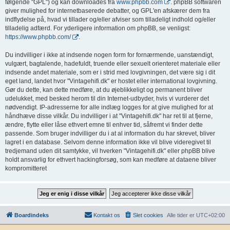
følgende "GPL") og kan downloades fra
www.phpbb.com
. phpBB softwaren
giver mulighed for internetbaserede debatter, og GPL'en afskærer dem fra
indflydelse på, hvad vi tillader og/eller afviser som tilladeligt indhold og/eller
tilladelig adfærd. For yderligere information om phpBB, se venligst:
https://www.phpbb.com/
.
Du indvilliger i ikke at indsende nogen form for fornærmende, uanstændigt,
vulgært, bagtalende, hadefuldt, truende eller sexuelt orienteret materiale eller
indsende andet materiale, som er i strid med lovgivningen, det være sig i dit
eget land, landet hvor "Vintagehifi.dk" er hostet eller international lovgivning.
Gør du dette, kan dette medføre, at du øjeblikkeligt og permanent bliver
udelukket, med besked herom til din Internet-udbyder, hvis vi vurderer det
nødvendigt. IP-adresserne for alle indlæg logges for at give mulighed for at
håndhæve disse vilkår. Du indvilliger i at "Vintagehifi.dk" har ret til at fjerne,
ændre, flytte eller låse ethvert emne til enhver tid, såfremt vi finder dette
passende. Som bruger indvilliger du i at al information du har skrevet, bliver
lagret i en database. Selvom denne information ikke vil blive videregivet til
tredjemand uden dit samtykke, vil hverken "Vintagehifi.dk" eller phpBB blive
holdt ansvarlig for ethvert hackingforsøg, som kan medføre at dataene bliver
kompromitteret
Boardindeks
Kontakt os
Slet cookies
Alle tider er
UTC+02:00