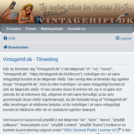
Vintagehifi.dk
Forsiden
Forum
Retningslinjer
Kontakt os
OSS
Log ind
Boardindeks
Vintagehifi.dk - Tilmelding
Når du tilmelder dig "Vintagehifi.dk" (i det følgende "vi", "os", "vores",
"Vintagehifi.dk", "https://vintagehifi.dk:443/forum"), indvilliger du i at være
retsgyldigt bundet af de følgende vilkår. Vær venlig ikke at tilmelde dig og/eller
bruge "Vintagehifi.dk", hvis du ikke indvilliger i at være retsgyldigt bundet af
alle de følgende vilkår. Vi kan ændre disse til enhver tid, og vi vil gøre vort
yderste for at informere dig, alligevel vil det være fornuftigt, at du selv
gennemgår disse vilkår regelmæssigt, da din fortsatte brug af "Vintagehifi.dk"
efter ændringer af vilkårene betyder, at du indvilliger i at være retsgyldigt
bundet af vilkårene efter de er opdateret og/eller skærpet.
Vort board er baseret på phpBB (i det følgende "de", "dem", "deres", "phpBB
software", "www.phpbb.com", "phpBB Limited", "phpBB Teams") hvilket er en
bulletin board-løsning udgivet under "
GNU General Public License v2
" (i det