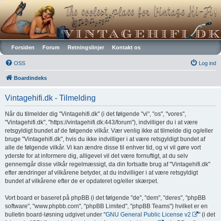
Vintagehifi.dk
Forsiden
Forum
Retningslinjer
Kontakt os
OSS
Log ind
Boardindeks
Vintagehifi.dk - Tilmelding
Når du tilmelder dig "Vintagehifi.dk" (i det følgende "vi", "os", "vores",
"Vintagehifi.dk", "https://vintagehifi.dk:443/forum"), indvilliger du i at være
retsgyldigt bundet af de følgende vilkår. Vær venlig ikke at tilmelde dig og/eller
bruge "Vintagehifi.dk", hvis du ikke indvilliger i at være retsgyldigt bundet af
alle de følgende vilkår. Vi kan ændre disse til enhver tid, og vi vil gøre vort
yderste for at informere dig, alligevel vil det være fornuftigt, at du selv
gennemgår disse vilkår regelmæssigt, da din fortsatte brug af "Vintagehifi.dk"
efter ændringer af vilkårene betyder, at du indvilliger i at være retsgyldigt
bundet af vilkårene efter de er opdateret og/eller skærpet.
Vort board er baseret på phpBB (i det følgende "de", "dem", "deres", "phpBB
software", "www.phpbb.com", "phpBB Limited", "phpBB Teams") hvilket er en
bulletin board-løsning udgivet under "
GNU General Public License v2
" (i det