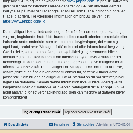
følgende "GPL") og kan downloades fra
www.phpbb.com
. phpBB softwaren
giver mulighed for internetbaserede debatter, og GPL'en afskærer dem fra
indflydelse på, hvad vi tillader og/eller afviser som tilladeligt indhold og/eller
tilladelig adfærd. For yderligere information om phpBB, se venligst:
https://www.phpbb.com/
.
Du indvilliger i ikke at indsende nogen form for fornærmende, uanstændigt,
vulgært, bagtalende, hadefuldt, truende eller sexuelt orienteret materiale eller
indsende andet materiale, som er i strid med lovgivningen, det være sig i dit
eget land, landet hvor "Vintagehifi.dk" er hostet eller international lovgivning.
Gør du dette, kan dette medføre, at du øjeblikkeligt og permanent bliver
udelukket, med besked herom til din Internet-udbyder, hvis vi vurderer det
nødvendigt. IP-adresserne for alle indlæg logges for at give mulighed for at
håndhæve disse vilkår. Du indvilliger i at "Vintagehifi.dk" har ret til at fjerne,
ændre, flytte eller låse ethvert emne til enhver tid, såfremt vi finder dette
passende. Som bruger indvilliger du i at al information du har skrevet, bliver
lagret i en database. Selvom denne information ikke vil blive videregivet til
tredjemand uden dit samtykke, vil hverken "Vintagehifi.dk" eller phpBB blive
holdt ansvarlig for ethvert hackingforsøg, som kan medføre at dataene bliver
kompromitteret
Boardindeks
Kontakt os
Slet cookies
Alle tider er
UTC+02:00