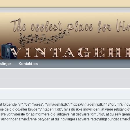
slinjer
Kontakt os
t følgende "vi", "os", "vores", "Vintagehifi.dk", "https://vintagehifi.dk:443/forum"), ind
melde dig og/eller bruge "Vintagehifi.dk", hvis du ikke indvilliger i at være retsgyldig
 gøre vort yderste for at informere dig, alligevel vil det være fornuftigt, at du selv 
er ændringer af vilkårene betyder, at du indvilliger i at være retsgyldigt bundet af vil