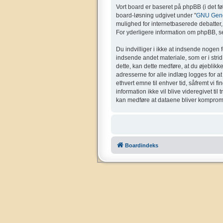
Vort board er baseret på phpBB (i det f
board-løsning udgivet under "
GNU Gener
mulighed for internetbaserede debatter, o
For yderligere information om phpBB, se
Du indvilliger i ikke at indsende nogen 
indsende andet materiale, som er i strid 
dette, kan dette medføre, at du øjeblikk
adresserne for alle indlæg logges for at g
ethvert emne til enhver tid, såfremt vi f
information ikke vil blive videregivet ti
kan medføre at dataene bliver kompromi
Boardindeks