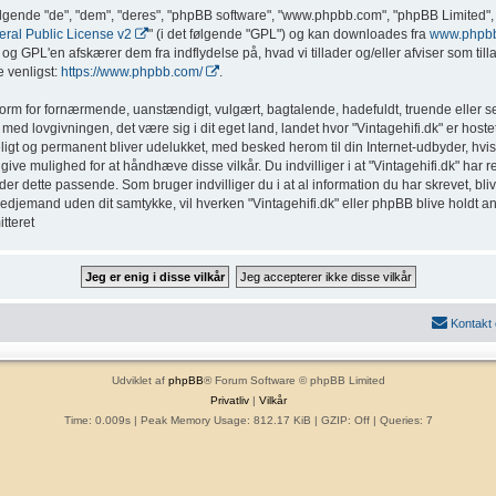
ølgende "de", "dem", "deres", "phpBB software", "www.phpbb.com", "phpBB Limited", 
al Public License v2
" (i det følgende "GPL") og kan downloades fra
www.phpb
g GPL'en afskærer dem fra indflydelse på, hvad vi tillader og/eller afviser som tillad
 venligst:
https://www.phpbb.com/
.
form for fornærmende, uanstændigt, vulgært, bagtalende, hadefuldt, truende eller sex
med lovgivningen, det være sig i dit eget land, landet hvor "Vintagehifi.dk" er hostet
eligt og permanent bliver udelukket, med besked herom til din Internet-udbyder, hvis
ive mulighed for at håndhæve disse vilkår. Du indvilliger i at "Vintagehifi.dk" har ret t
inder dette passende. Som bruger indvilliger du i at al information du har skrevet, b
l tredjemand uden dit samtykke, vil hverken "Vintagehifi.dk" eller phpBB blive holdt a
tteret
Kontakt
Udviklet af
phpBB
® Forum Software © phpBB Limited
Privatliv
|
Vilkår
Time: 0.009s
| Peak Memory Usage: 812.17 KiB | GZIP: Off |
Queries: 7