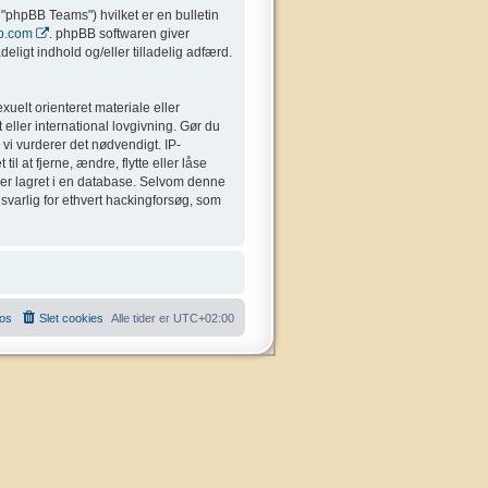
"phpBB Teams") hvilket er en bulletin
b.com
. phpBB softwaren giver
eligt indhold og/eller tilladelig adfærd.
uelt orienteret materiale eller
 eller international lovgivning. Gør du
 vi vurderer det nødvendigt. IP-
il at fjerne, ændre, flytte eller låse
liver lagret i en database. Selvom denne
nsvarlig for ethvert hackingforsøg, som
 os
Slet cookies
Alle tider er
UTC+02:00