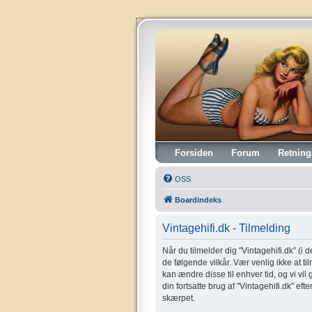
Vintagehifi.dk
Forsiden
Forum
Retning
OSS
Boardindeks
Vintagehifi.dk - Tilmelding
Når du tilmelder dig "Vintagehifi.dk" (i de
de følgende vilkår. Vær venlig ikke at til
kan ændre disse til enhver tid, og vi vil
din fortsatte brug af "Vintagehifi.dk" eft
skærpet.