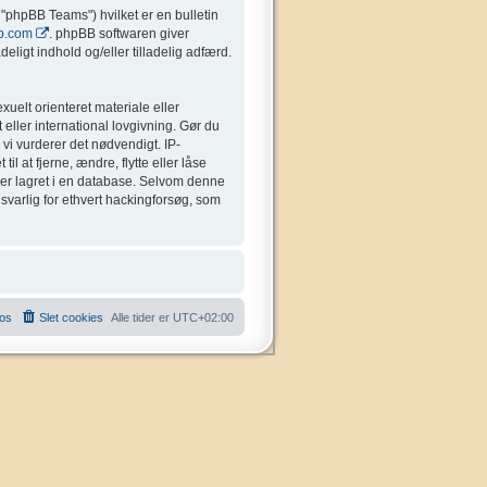
"phpBB Teams") hvilket er en bulletin
b.com
. phpBB softwaren giver
eligt indhold og/eller tilladelig adfærd.
uelt orienteret materiale eller
 eller international lovgivning. Gør du
 vi vurderer det nødvendigt. IP-
il at fjerne, ændre, flytte eller låse
liver lagret i en database. Selvom denne
nsvarlig for ethvert hackingforsøg, som
 os
Slet cookies
Alle tider er
UTC+02:00