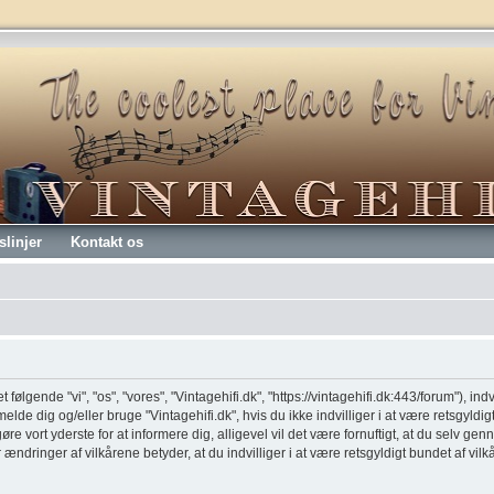
slinjer
Kontakt os
t følgende "vi", "os", "vores", "Vintagehifi.dk", "https://vintagehifi.dk:443/forum"), ind
melde dig og/eller bruge "Vintagehifi.dk", hvis du ikke indvilliger i at være retsgyldig
 gøre vort yderste for at informere dig, alligevel vil det være fornuftigt, at du selv 
er ændringer af vilkårene betyder, at du indvilliger i at være retsgyldigt bundet af vil