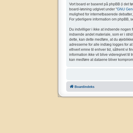
Vort board er baseret på phpBB (i det f
board-løsning udgivet under "
GNU Gener
mulighed for internetbaserede debatter, o
For yderligere information om phpBB, se
Du indvilliger i ikke at indsende nogen 
indsende andet materiale, som er i strid 
dette, kan dette medføre, at du øjeblikk
adresserne for alle indlæg logges for at g
ethvert emne til enhver tid, såfremt vi f
information ikke vil blive videregivet ti
kan medføre at dataene bliver kompromi
Boardindeks