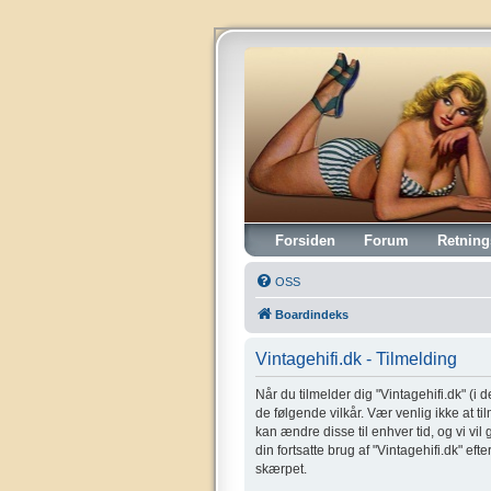
Vintagehifi.dk
Forsiden
Forum
Retning
OSS
Boardindeks
Vintagehifi.dk - Tilmelding
Når du tilmelder dig "Vintagehifi.dk" (i de
de følgende vilkår. Vær venlig ikke at til
kan ændre disse til enhver tid, og vi vil
din fortsatte brug af "Vintagehifi.dk" eft
skærpet.