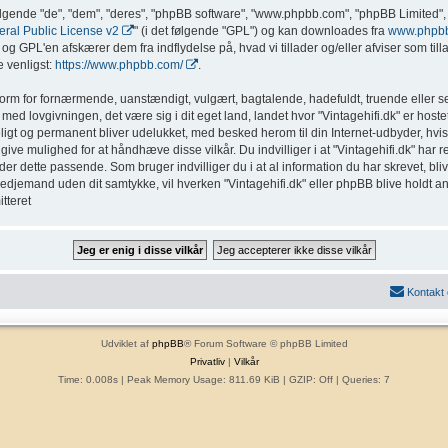
ølgende "de", "dem", "deres", "phpBB software", "www.phpbb.com", "phpBB Limited", 
al Public License v2
" (i det følgende "GPL") og kan downloades fra
www.phpb
g GPL'en afskærer dem fra indflydelse på, hvad vi tillader og/eller afviser som tillad
 venligst:
https://www.phpbb.com/
.
form for fornærmende, uanstændigt, vulgært, bagtalende, hadefuldt, truende eller sex
med lovgivningen, det være sig i dit eget land, landet hvor "Vintagehifi.dk" er hostet
eligt og permanent bliver udelukket, med besked herom til din Internet-udbyder, hvis
ive mulighed for at håndhæve disse vilkår. Du indvilliger i at "Vintagehifi.dk" har ret t
inder dette passende. Som bruger indvilliger du i at al information du har skrevet, b
l tredjemand uden dit samtykke, vil hverken "Vintagehifi.dk" eller phpBB blive holdt a
tteret
Kontakt
Udviklet af
phpBB
® Forum Software © phpBB Limited
Privatliv
|
Vilkår
Time: 0.008s
| Peak Memory Usage: 811.69 KiB | GZIP: Off |
Queries: 7