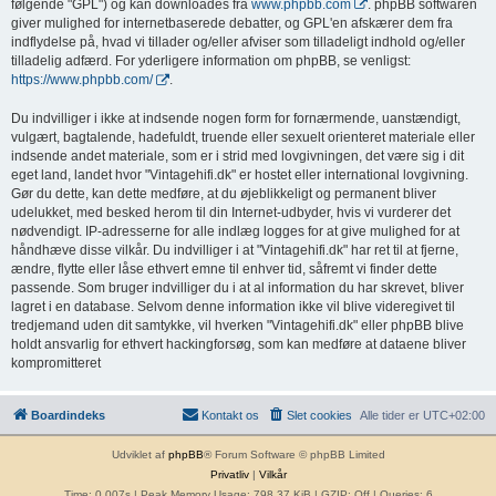
følgende "GPL") og kan downloades fra
www.phpbb.com
. phpBB softwaren
giver mulighed for internetbaserede debatter, og GPL'en afskærer dem fra
indflydelse på, hvad vi tillader og/eller afviser som tilladeligt indhold og/eller
tilladelig adfærd. For yderligere information om phpBB, se venligst:
https://www.phpbb.com/
.
Du indvilliger i ikke at indsende nogen form for fornærmende, uanstændigt,
vulgært, bagtalende, hadefuldt, truende eller sexuelt orienteret materiale eller
indsende andet materiale, som er i strid med lovgivningen, det være sig i dit
eget land, landet hvor "Vintagehifi.dk" er hostet eller international lovgivning.
Gør du dette, kan dette medføre, at du øjeblikkeligt og permanent bliver
udelukket, med besked herom til din Internet-udbyder, hvis vi vurderer det
nødvendigt. IP-adresserne for alle indlæg logges for at give mulighed for at
håndhæve disse vilkår. Du indvilliger i at "Vintagehifi.dk" har ret til at fjerne,
ændre, flytte eller låse ethvert emne til enhver tid, såfremt vi finder dette
passende. Som bruger indvilliger du i at al information du har skrevet, bliver
lagret i en database. Selvom denne information ikke vil blive videregivet til
tredjemand uden dit samtykke, vil hverken "Vintagehifi.dk" eller phpBB blive
holdt ansvarlig for ethvert hackingforsøg, som kan medføre at dataene bliver
kompromitteret
Boardindeks
Kontakt os
Slet cookies
Alle tider er
UTC+02:00
Udviklet af
phpBB
® Forum Software © phpBB Limited
Privatliv
|
Vilkår
Time: 0.007s
| Peak Memory Usage: 798.37 KiB | GZIP: Off |
Queries: 6