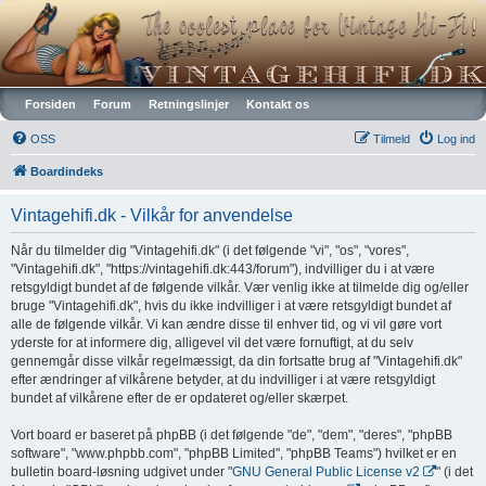
Vintagehifi.dk
Forsiden
Forum
Retningslinjer
Kontakt os
OSS
Tilmeld
Log ind
Boardindeks
Vintagehifi.dk - Vilkår for anvendelse
Når du tilmelder dig "Vintagehifi.dk" (i det følgende "vi", "os", "vores",
"Vintagehifi.dk", "https://vintagehifi.dk:443/forum"), indvilliger du i at være
retsgyldigt bundet af de følgende vilkår. Vær venlig ikke at tilmelde dig og/eller
bruge "Vintagehifi.dk", hvis du ikke indvilliger i at være retsgyldigt bundet af
alle de følgende vilkår. Vi kan ændre disse til enhver tid, og vi vil gøre vort
yderste for at informere dig, alligevel vil det være fornuftigt, at du selv
gennemgår disse vilkår regelmæssigt, da din fortsatte brug af "Vintagehifi.dk"
efter ændringer af vilkårene betyder, at du indvilliger i at være retsgyldigt
bundet af vilkårene efter de er opdateret og/eller skærpet.
Vort board er baseret på phpBB (i det følgende "de", "dem", "deres", "phpBB
software", "www.phpbb.com", "phpBB Limited", "phpBB Teams") hvilket er en
bulletin board-løsning udgivet under "
GNU General Public License v2
" (i det