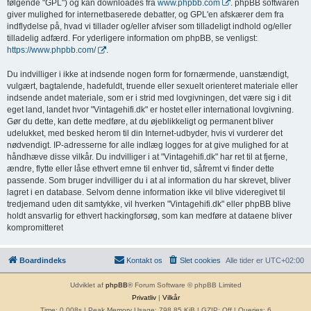
følgende "GPL") og kan downloades fra
www.phpbb.com
. phpBB softwaren
giver mulighed for internetbaserede debatter, og GPL'en afskærer dem fra
indflydelse på, hvad vi tillader og/eller afviser som tilladeligt indhold og/eller
tilladelig adfærd. For yderligere information om phpBB, se venligst:
https://www.phpbb.com/
.
Du indvilliger i ikke at indsende nogen form for fornærmende, uanstændigt,
vulgært, bagtalende, hadefuldt, truende eller sexuelt orienteret materiale eller
indsende andet materiale, som er i strid med lovgivningen, det være sig i dit
eget land, landet hvor "Vintagehifi.dk" er hostet eller international lovgivning.
Gør du dette, kan dette medføre, at du øjeblikkeligt og permanent bliver
udelukket, med besked herom til din Internet-udbyder, hvis vi vurderer det
nødvendigt. IP-adresserne for alle indlæg logges for at give mulighed for at
håndhæve disse vilkår. Du indvilliger i at "Vintagehifi.dk" har ret til at fjerne,
ændre, flytte eller låse ethvert emne til enhver tid, såfremt vi finder dette
passende. Som bruger indvilliger du i at al information du har skrevet, bliver
lagret i en database. Selvom denne information ikke vil blive videregivet til
tredjemand uden dit samtykke, vil hverken "Vintagehifi.dk" eller phpBB blive
holdt ansvarlig for ethvert hackingforsøg, som kan medføre at dataene bliver
kompromitteret
Boardindeks
Kontakt os
Slet cookies
Alle tider er
UTC+02:00
Udviklet af
phpBB
® Forum Software © phpBB Limited
Privatliv
|
Vilkår
Time: 0.008s
| Peak Memory Usage: 798.85 KiB | GZIP: Off |
Queries: 6