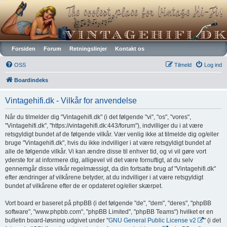
Vintagehifi.dk
Forsiden
Forum
Retningslinjer
Kontakt os
OSS
Tilmeld
Log ind
Boardindeks
Vintagehifi.dk - Vilkår for anvendelse
Når du tilmelder dig "Vintagehifi.dk" (i det følgende "vi", "os", "vores",
"Vintagehifi.dk", "https://vintagehifi.dk:443/forum"), indvilliger du i at være
retsgyldigt bundet af de følgende vilkår. Vær venlig ikke at tilmelde dig og/eller
bruge "Vintagehifi.dk", hvis du ikke indvilliger i at være retsgyldigt bundet af
alle de følgende vilkår. Vi kan ændre disse til enhver tid, og vi vil gøre vort
yderste for at informere dig, alligevel vil det være fornuftigt, at du selv
gennemgår disse vilkår regelmæssigt, da din fortsatte brug af "Vintagehifi.dk"
efter ændringer af vilkårene betyder, at du indvilliger i at være retsgyldigt
bundet af vilkårene efter de er opdateret og/eller skærpet.
Vort board er baseret på phpBB (i det følgende "de", "dem", "deres", "phpBB
software", "www.phpbb.com", "phpBB Limited", "phpBB Teams") hvilket er en
bulletin board-løsning udgivet under "
GNU General Public License v2
" (i det