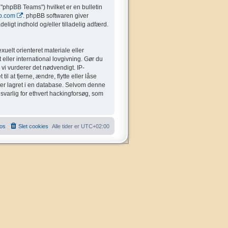
"phpBB Teams") hvilket er en bulletin
b.com
. phpBB softwaren giver
eligt indhold og/eller tilladelig adfærd.
uelt orienteret materiale eller
 eller international lovgivning. Gør du
 vi vurderer det nødvendigt. IP-
il at fjerne, ændre, flytte eller låse
liver lagret i en database. Selvom denne
nsvarlig for ethvert hackingforsøg, som
 os
Slet cookies
Alle tider er
UTC+02:00