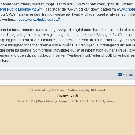
ølgende "de", "dem", "deres", "phpBB software", "www.phpbb.com", "phpBB Limited", 
al Public License v2
" (i det følgende "GPL") og kan downloades fra
www.phpb
g GPL'en afskærer dem fra indflydelse på, hvad vi tillader og/eller afviser som tillad
 venligst:
https://www.phpbb.com/
.
form for fornærmende, uanstændigt, vulgært, bagtalende, hadefuldt, truende eller sex
med lovgivningen, det være sig i dit eget land, landet hvor "Vintagehifi.dk" er hostet
eligt og permanent bliver udelukket, med besked herom til din Internet-udbyder, hvis
ive mulighed for at håndhæve disse vilkår. Du indvilliger i at "Vintagehifi.dk" har ret t
inder dette passende. Som bruger indvilliger du i at al information du har skrevet, b
l tredjemand uden dit samtykke, vil hverken "Vintagehifi.dk" eller phpBB blive holdt a
tteret
Kontakt
Udviklet af
phpBB
® Forum Software © phpBB Limited
Privatliv
|
Vilkår
Time: 0.011s
| Peak Memory Usage: 800.32 KiB | GZIP: Off |
Queries: 6