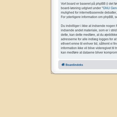
Vort board er baseret på phpBB (i det f
board-løsning udgivet under "
GNU Gener
mulighed for internetbaserede debatter, o
For yderligere information om phpBB, se
Du indvilliger i ikke at indsende nogen 
indsende andet materiale, som er i strid 
dette, kan dette medføre, at du øjeblikk
adresserne for alle indlæg logges for at g
ethvert emne til enhver tid, såfremt vi f
information ikke vil blive videregivet ti
kan medføre at dataene bliver kompromi
Boardindeks