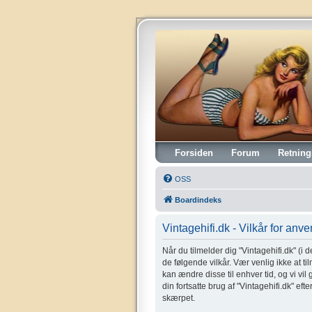
Vintagehifi.dk
Forsiden
Forum
Retning
OSS
Boardindeks
Vintagehifi.dk - Vilkår for anv
Når du tilmelder dig "Vintagehifi.dk" (i de
de følgende vilkår. Vær venlig ikke at til
kan ændre disse til enhver tid, og vi vil
din fortsatte brug af "Vintagehifi.dk" eft
skærpet.