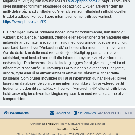
følgende "GPL") og kan downloades fra
www.phpbb.com
. phpBB softwaren
giver mulighed for internetbaserede debatter, og GPL'en afskærer dem fra
indflydelse på, hvad vi tillader og/eller afviser som tilladeligt indhold og/eller
tilladelig adfærd. For yderligere information om phpBB, se venligst:
https://www.phpbb.com/
.
Du indvilliger i ikke at indsende nogen form for fornærmende, uanstændigt,
vulgært, bagtalende, hadefuldt, truende eller sexuelt orienteret materiale eller
indsende andet materiale, som er i strid med lovgivningen, det være sig i dit
eget land, landet hvor "Vintagehifi.dk" er hostet eller international lovgivning.
Gør du dette, kan dette medføre, at du øjeblikkeligt og permanent bliver
udelukket, med besked herom til din Internet-udbyder, hvis vi vurderer det
nødvendigt. IP-adresserne for alle indlæg logges for at give mulighed for at
håndhæve disse vilkår. Du indvilliger i at "Vintagehifi.dk" har ret til at fjerne,
ændre, flytte eller låse ethvert emne til enhver tid, såfremt vi finder dette
passende. Som bruger indvilliger du i at al information du har skrevet, bliver
lagret i en database. Selvom denne information ikke vil blive videregivet til
tredjemand uden dit samtykke, vil hverken "Vintagehifi.dk" eller phpBB blive
holdt ansvarlig for ethvert hackingforsøg, som kan medføre at dataene bliver
kompromitteret
Boardindeks
Kontakt os
Slet cookies
Alle tider er
UTC+02:00
Udviklet af
phpBB
® Forum Software © phpBB Limited
Privatliv
|
Vilkår
Time: 0.010s
| Peak Memory Usage: 798.65 KiB | GZIP: Off |
Queries: 6