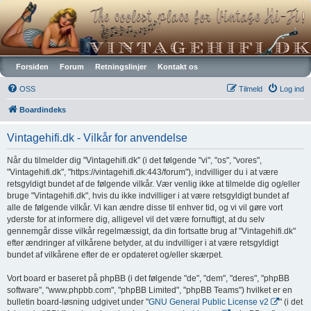
Vintagehifi.dk
Forsiden
Forum
Retningslinjer
Kontakt os
OSS
Tilmeld
Log ind
Boardindeks
Vintagehifi.dk - Vilkår for anvendelse
Når du tilmelder dig "Vintagehifi.dk" (i det følgende "vi", "os", "vores",
"Vintagehifi.dk", "https://vintagehifi.dk:443/forum"), indvilliger du i at være
retsgyldigt bundet af de følgende vilkår. Vær venlig ikke at tilmelde dig og/eller
bruge "Vintagehifi.dk", hvis du ikke indvilliger i at være retsgyldigt bundet af
alle de følgende vilkår. Vi kan ændre disse til enhver tid, og vi vil gøre vort
yderste for at informere dig, alligevel vil det være fornuftigt, at du selv
gennemgår disse vilkår regelmæssigt, da din fortsatte brug af "Vintagehifi.dk"
efter ændringer af vilkårene betyder, at du indvilliger i at være retsgyldigt
bundet af vilkårene efter de er opdateret og/eller skærpet.
Vort board er baseret på phpBB (i det følgende "de", "dem", "deres", "phpBB
software", "www.phpbb.com", "phpBB Limited", "phpBB Teams") hvilket er en
bulletin board-løsning udgivet under "
GNU General Public License v2
" (i det