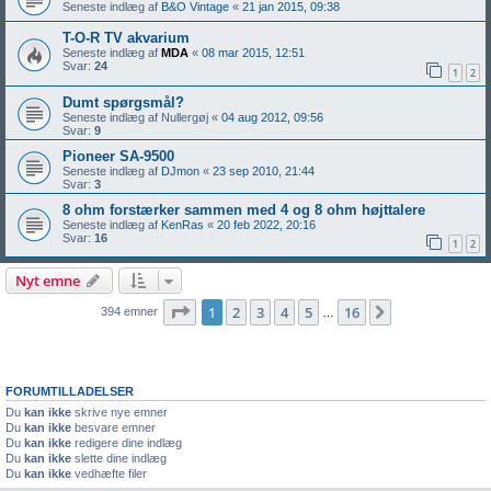
Seneste indlæg af
B&O Vintage
«
21 jan 2015, 09:38
T-O-R TV akvarium
Seneste indlæg af
MDA
«
08 mar 2015, 12:51
Svar:
24
1
2
Dumt spørgsmål?
Seneste indlæg af
Nullergøj
«
04 aug 2012, 09:56
Svar:
9
Pioneer SA-9500
Seneste indlæg af
DJmon
«
23 sep 2010, 21:44
Svar:
3
8 ohm forstærker sammen med 4 og 8 ohm højttalere
Seneste indlæg af
KenRas
«
20 feb 2022, 20:16
Svar:
16
1
2
Nyt emne
Side
1
af
16
1
2
3
4
5
16
Næste
394 emner
…
FORUMTILLADELSER
Du
kan ikke
skrive nye emner
Du
kan ikke
besvare emner
Du
kan ikke
redigere dine indlæg
Du
kan ikke
slette dine indlæg
Du
kan ikke
vedhæfte filer