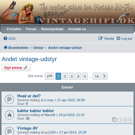
Vintagehifi.dk
Forsiden
Forum
Retningslinjer
Kontakt os
OSS
Tilmeld
Log ind
Boardindeks
Udstyr
Andet vintage-udstyr
Andet vintage-udstyr
Nyt emne
Side
1
af
16
1
2
3
4
5
16
Næste
394 emner
…
Emner
Hvad er det?
Seneste indlæg af
2-mas
«
21 apr 2023, 09:56
Svar:
9
kabler kabler kabler
Seneste indlæg af
KlausM
«
29 jul 2018, 22:34
Svar:
30
1
2
3
Vintage AV
Seneste indlæg af
acj1980
«
17 jan 2014, 15:28