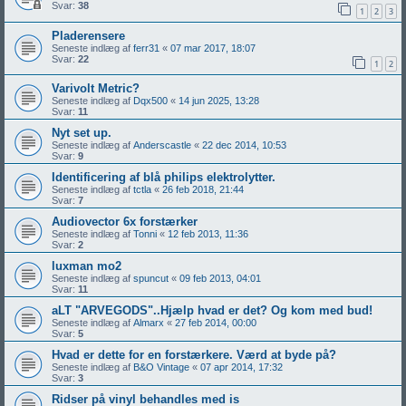
Svar:
38
1
2
3
Pladerensere
Seneste indlæg af
ferr31
«
07 mar 2017, 18:07
Svar:
22
1
2
Varivolt Metric?
Seneste indlæg af
Dqx500
«
14 jun 2025, 13:28
Svar:
11
Nyt set up.
Seneste indlæg af
Anderscastle
«
22 dec 2014, 10:53
Svar:
9
Identificering af blå philips elektrolytter.
Seneste indlæg af
tctla
«
26 feb 2018, 21:44
Svar:
7
Audiovector 6x forstærker
Seneste indlæg af
Tonni
«
12 feb 2013, 11:36
Svar:
2
luxman mo2
Seneste indlæg af
spuncut
«
09 feb 2013, 04:01
Svar:
11
aLT "ARVEGODS"..Hjælp hvad er det? Og kom med bud!
Seneste indlæg af
Almarx
«
27 feb 2014, 00:00
Svar:
5
Hvad er dette for en forstærkere. Værd at byde på?
Seneste indlæg af
B&O Vintage
«
07 apr 2014, 17:32
Svar:
3
Ridser på vinyl behandles med is