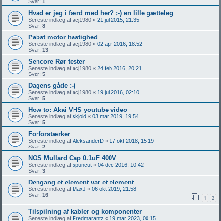
Svar:
1
Hvad er jeg i færd med her? ;-) en lille gætteleg
Seneste indlæg af
acj1980
«
21 jul 2015, 21:35
Svar:
8
Pabst motor hastighed
Seneste indlæg af
acj1980
«
02 apr 2016, 18:52
Svar:
13
Sencore Rør tester
Seneste indlæg af
acj1980
«
24 feb 2016, 20:21
Svar:
5
Dagens gåde :-)
Seneste indlæg af
acj1980
«
19 jul 2016, 02:10
Svar:
5
How to: Akai VHS youtube video
Seneste indlæg af
skjold
«
03 mar 2019, 19:54
Svar:
5
Forforstærker
Seneste indlæg af
AleksanderD
«
17 okt 2018, 15:19
Svar:
2
NOS Mullard Cap 0.1uF 400V
Seneste indlæg af
spuncut
«
04 dec 2016, 10:42
Svar:
3
Dengang et element var et element
Seneste indlæg af
MaxJ
«
06 okt 2019, 21:58
Svar:
16
1
2
Tilspilning af kabler og komponenter
Seneste indlæg af
Fredmarantz
«
19 mar 2023, 00:15