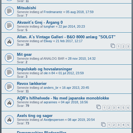
Svar:
11
Mitsubishi
Seneste indlæg af
Fredmarantz
«
05 aug 2018, 17:59
Svar:
7
Akvavit´s Grej - Årgang 0
Seneste indlæg af
tunghør
«
22 jan 2014, 20:23
Svar:
5
Allan. A´s Vintage Galleri - B&O 8000 anlæg "SOLGT"
Seneste indlæg af
Elway
«
21 feb 2017, 12:17
Svar:
38
1
2
3
Mit gear
Seneste indlæg af
ANALOG BAR
«
28 nov 2010, 14:32
Svar:
2
Impulskøb og hovsaløsninger
Seneste indlæg af
ole n 84
«
01 jul 2012, 23:59
Svar:
3
Revox lækkerier
Seneste indlæg af
anders_br
«
16 apr 2013, 20:45
Svar:
11
AQR's hifihelvede - Nu med japanske monoblokke
Seneste indlæg af
aqrannes
«
04 apr 2018, 16:56
Svar:
79
1
2
3
4
5
6
Axels ting og sager
Seneste indlæg af
Axeljespersen
«
08 apr 2019, 20:54
Svar:
73
1
2
3
4
5
Dampmaskine Pladespiller