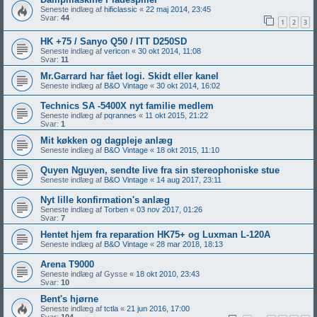
Seneste indlæg af
hificlassic
«
22 maj 2014, 23:45
Svar:
44
1
2
3
HK +75 / Sanyo Q50 / ITT D250SD
Seneste indlæg af
vericon
«
30 okt 2014, 11:08
Svar:
11
Mr.Garrard har fået logi. Skidt eller kanel
Seneste indlæg af
B&O Vintage
«
30 okt 2014, 16:02
Technics SA -5400X nyt familie medlem
Seneste indlæg af
pqrannes
«
11 okt 2015, 21:22
Svar:
1
Mit køkken og dagpleje anlæg
Seneste indlæg af
B&O Vintage
«
18 okt 2015, 11:10
Quyen Nguyen, sendte live fra sin stereophoniske stue
Seneste indlæg af
B&O Vintage
«
14 aug 2017, 23:11
Nyt lille konfirmation's anlæg
Seneste indlæg af
Torben
«
03 nov 2017, 01:26
Svar:
7
Hentet hjem fra reparation HK75+ og Luxman L-120A
Seneste indlæg af
B&O Vintage
«
28 mar 2018, 18:13
Arena T9000
Seneste indlæg af
Gysse
«
18 okt 2010, 23:43
Svar:
10
Bent's hjørne
Seneste indlæg af
tctla
«
21 jun 2016, 17:00
Svar:
104