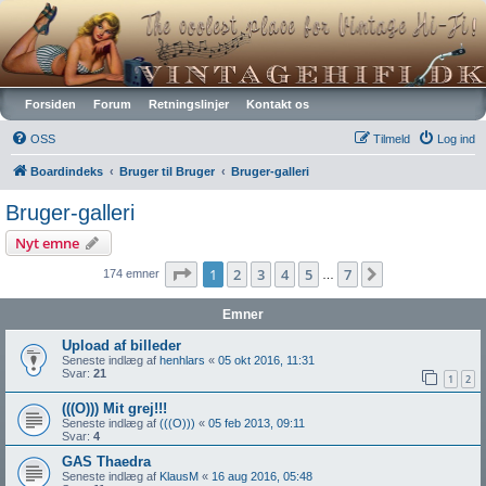
Vintagehifi.dk
Forsiden
Forum
Retningslinjer
Kontakt os
OSS
Tilmeld
Log ind
Boardindeks
Bruger til Bruger
Bruger-galleri
Bruger-galleri
Nyt emne
Side
1
af
7
1
2
3
4
5
7
Næste
174 emner
…
Emner
Upload af billeder
Seneste indlæg af
henhlars
«
05 okt 2016, 11:31
Svar:
21
1
2
(((O))) Mit grej!!!
Seneste indlæg af
(((O)))
«
05 feb 2013, 09:11
Svar:
4
GAS Thaedra
Seneste indlæg af
KlausM
«
16 aug 2016, 05:48