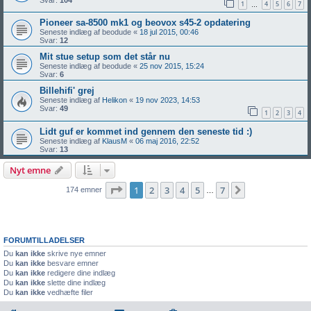
1
4
5
6
7
…
Pioneer sa-8500 mk1 og beovox s45-2 opdatering
Seneste indlæg af
beodude
«
18 jul 2015, 00:46
Svar:
12
Mit stue setup som det står nu
Seneste indlæg af
beodude
«
25 nov 2015, 15:24
Svar:
6
Billehifi' grej
Seneste indlæg af
Helikon
«
19 nov 2023, 14:53
Svar:
49
1
2
3
4
Lidt guf er kommet ind gennem den seneste tid :)
Seneste indlæg af
KlausM
«
06 maj 2016, 22:52
Svar:
13
Nyt emne
Side
1
af
7
1
2
3
4
5
7
Næste
174 emner
…
FORUMTILLADELSER
Du
kan ikke
skrive nye emner
Du
kan ikke
besvare emner
Du
kan ikke
redigere dine indlæg
Du
kan ikke
slette dine indlæg
Du
kan ikke
vedhæfte filer