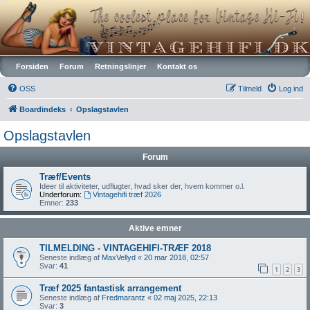
Vintagehifi.dk
Forsiden
Forum
Retningslinjer
Kontakt os
OSS
Tilmeld
Log ind
Boardindeks
Opslagstavlen
Opslagstavlen
Forum
Træf/Events
Ideer til aktiviteter, udflugter, hvad sker der, hvem kommer o.l.
Underforum:
Vintagehifi træf 2026
Emner:
233
Aktive emner
TILMELDING - VINTAGEHIFI-TRÆF 2018
Seneste indlæg af
MaxVellyd
«
20 mar 2018, 02:57
Svar:
41
1
2
3
Træf 2025 fantastisk arrangement
Seneste indlæg af
Fredmarantz
«
02 maj 2025, 22:13
Svar:
3