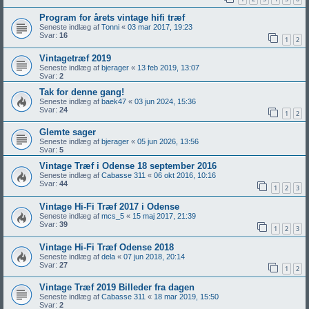
Program for årets vintage hifi træf
Seneste indlæg af
Tonni
«
03 mar 2017, 19:23
Svar:
16
1
2
Vintagetræf 2019
Seneste indlæg af
bjerager
«
13 feb 2019, 13:07
Svar:
2
Tak for denne gang!
Seneste indlæg af
baek47
«
03 jun 2024, 15:36
Svar:
24
1
2
Glemte sager
Seneste indlæg af
bjerager
«
05 jun 2026, 13:56
Svar:
5
Vintage Træf i Odense 18 september 2016
Seneste indlæg af
Cabasse 311
«
06 okt 2016, 10:16
Svar:
44
1
2
3
Vintage Hi-Fi Træf 2017 i Odense
Seneste indlæg af
mcs_5
«
15 maj 2017, 21:39
Svar:
39
1
2
3
Vintage Hi-Fi Træf Odense 2018
Seneste indlæg af
dela
«
07 jun 2018, 20:14
Svar:
27
1
2
Vintage Træf 2019 Billeder fra dagen
Seneste indlæg af
Cabasse 311
«
18 mar 2019, 15:50
Svar:
2