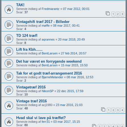
TAK!
Seneste indlæg af
Fredmarantz
«
07 mar 2012, 00:01
Svar:
37
1
2
3
Vintagehifi træf 2017 - Billeder
Seneste indlæg af
møffe
«
08 mar 2017, 00:41
Svar:
4
TD 124 træf!
Seneste indlæg af
aqrannes
«
20 mar 2018, 20:49
Svar:
8
Lift fra Kbh......
Seneste indlæg af
BentLarsen
«
27 feb 2014, 20:57
Det har været en forrygende weekend
Seneste indlæg af
BentLarsen
«
15 mar 2015, 15:50
Tak for et godt træf-arrangement 2016
Seneste indlæg af
BjarneMelander
«
08 mar 2016, 12:53
Svar:
2
Vintagetræf 2016
Seneste indlæg af
NikonSP
«
22 dec 2015, 17:59
Svar:
10
Vintage træf 2016
Seneste indlæg af
acj1980
«
23 mar 2016, 21:03
Svar:
48
1
2
3
4
Hvad skal vi lave på træffet?
Seneste indlæg af
ferr31
«
03 mar 2017, 15:15
Svar:
80
1
2
3
4
5
6