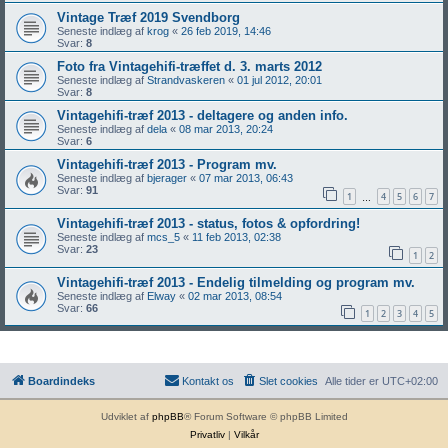
Vintage Træf 2019 Svendborg
Seneste indlæg af
krog
«
26 feb 2019, 14:46
Svar:
8
Foto fra Vintagehifi-træffet d. 3. marts 2012
Seneste indlæg af
Strandvaskeren
«
01 jul 2012, 20:01
Svar:
8
Vintagehifi-træf 2013 - deltagere og anden info.
Seneste indlæg af
dela
«
08 mar 2013, 20:24
Svar:
6
Vintagehifi-træf 2013 - Program mv.
Seneste indlæg af
bjerager
«
07 mar 2013, 06:43
Svar:
91
1
4
5
6
7
…
Vintagehifi-træf 2013 - status, fotos & opfordring!
Seneste indlæg af
mcs_5
«
11 feb 2013, 02:38
Svar:
23
1
2
Vintagehifi-træf 2013 - Endelig tilmelding og program mv.
Seneste indlæg af
Elway
«
02 mar 2013, 08:54
Svar:
66
1
2
3
4
5
Boardindeks
Kontakt os
Slet cookies
Alle tider er
UTC+02:00
Udviklet af
phpBB
® Forum Software © phpBB Limited
Privatliv
|
Vilkår