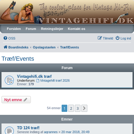
Vintagehifi.dk
Forsiden
Forum
Retningslinjer
Kontakt os
OSS
Tilmeld
Log ind
Boardindeks
Opslagstavlen
Træf/Events
Træf/Events
Forum
Vintagehifi.dk træf
Underforum:
Vintagehifi træf 2026
Emner:
179
Nyt emne
1
2
3
Næste
54 emner
Emner
TD 124 træf!
Seneste indlæg af
aqrannes
«
20 mar 2018, 20:49