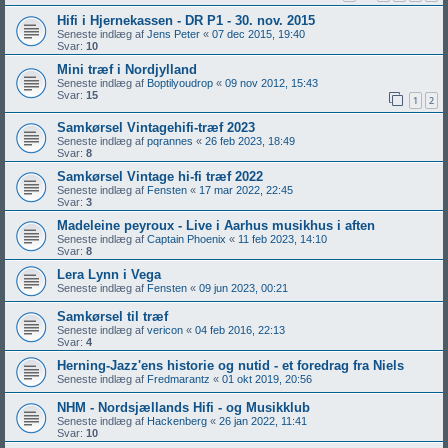
Hifi i Hjernekassen - DR P1 - 30. nov. 2015
Seneste indlæg af
Jens Peter
«
07 dec 2015, 19:40
Svar:
10
Mini træf i Nordjylland
Seneste indlæg af
Boptilyoudrop
«
09 nov 2012, 15:43
Svar:
15
1
2
Samkørsel Vintagehifi-træf 2023
Seneste indlæg af
pqrannes
«
26 feb 2023, 18:49
Svar:
8
Samkørsel Vintage hi-fi træf 2022
Seneste indlæg af
Fensten
«
17 mar 2022, 22:45
Svar:
3
Madeleine peyroux - Live i Aarhus musikhus i aften
Seneste indlæg af
Captain Phoenix
«
11 feb 2023, 14:10
Svar:
8
Lera Lynn i Vega
Seneste indlæg af
Fensten
«
09 jun 2023, 00:21
Samkørsel til træf
Seneste indlæg af
vericon
«
04 feb 2016, 22:13
Svar:
4
Herning-Jazz'ens historie og nutid - et foredrag fra Niels
Seneste indlæg af
Fredmarantz
«
01 okt 2019, 20:56
NHM - Nordsjællands Hifi - og Musikklub
Seneste indlæg af
Hackenberg
«
26 jan 2022, 11:41
Svar:
10