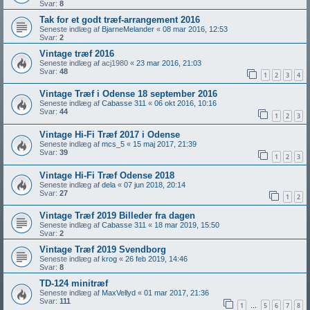
Svar:
8
Tak for et godt træf-arrangement 2016
Seneste indlæg af
BjarneMelander
«
08 mar 2016, 12:53
Svar:
2
Vintage træf 2016
Seneste indlæg af
acj1980
«
23 mar 2016, 21:03
Svar:
48
1
2
3
4
Vintage Træf i Odense 18 september 2016
Seneste indlæg af
Cabasse 311
«
06 okt 2016, 10:16
Svar:
44
1
2
3
Vintage Hi-Fi Træf 2017 i Odense
Seneste indlæg af
mcs_5
«
15 maj 2017, 21:39
Svar:
39
1
2
3
Vintage Hi-Fi Træf Odense 2018
Seneste indlæg af
dela
«
07 jun 2018, 20:14
Svar:
27
1
2
Vintage Træf 2019 Billeder fra dagen
Seneste indlæg af
Cabasse 311
«
18 mar 2019, 15:50
Svar:
2
Vintage Træf 2019 Svendborg
Seneste indlæg af
krog
«
26 feb 2019, 14:46
Svar:
8
TD-124 minitræf
Seneste indlæg af
MaxVellyd
«
01 mar 2017, 21:36
Svar:
111
1
5
6
7
8
…