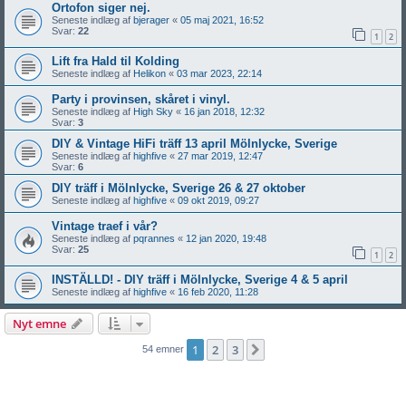
Ortofon siger nej.
Seneste indlæg af
bjerager
«
05 maj 2021, 16:52
Svar:
22
1
2
Lift fra Hald til Kolding
Seneste indlæg af
Helikon
«
03 mar 2023, 22:14
Party i provinsen, skåret i vinyl.
Seneste indlæg af
High Sky
«
16 jan 2018, 12:32
Svar:
3
DIY & Vintage HiFi träff 13 april Mölnlycke, Sverige
Seneste indlæg af
highfive
«
27 mar 2019, 12:47
Svar:
6
DIY träff i Mölnlycke, Sverige 26 & 27 oktober
Seneste indlæg af
highfive
«
09 okt 2019, 09:27
Vintage traef i vår?
Seneste indlæg af
pqrannes
«
12 jan 2020, 19:48
Svar:
25
1
2
INSTÄLLD! - DIY träff i Mölnlycke, Sverige 4 & 5 april
Seneste indlæg af
highfive
«
16 feb 2020, 11:28
Nyt emne
1
2
3
Næste
54 emner