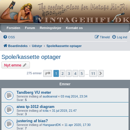
Vintagehifi.dk
Forsiden
Forum
Retningslinjer
Kontakt os
OSS
Tilmeld
Log ind
Boardindeks
Udstyr
Spole/kassette optager
Spole/kassette optager
Nyt emne
Side
1
af
11
1
2
3
4
5
11
Næste
275 emner
…
Emner
Tandberg VU meter
Seneste indlæg af
audioareal
«
03 maj 2014, 23:34
Svar:
5
aiwa tp-1012 diagram
Seneste indlæg af
tctla
«
31 jul 2019, 21:47
Svar:
3
justering af bias?
Seneste indlæg af
HangaardDK
«
11 apr 2020, 17:30
Svar:
7