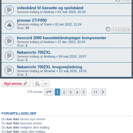
videobånd til kassette og spolebånd
Seneste indlæg af
Andrea
«
01 mar 2020, 20:18
pioneer CT-F850
Seneste indlæg af
Tonni
«
02 okt 2022, 11:24
Svar:
50
1
2
3
4
beocord 2000 kassettebåndoptager komponenter
Seneste indlæg af
Andrea
«
27 dec 2022, 20:43
Svar:
2
Nakamichi 700ZXL
Seneste indlæg af
Arnborg
«
04 sep 2015, 19:57
Svar:
5
Nakamichi 700ZXL brugsvejledning
Seneste indlæg af
Struktør
«
22 sep 2015, 19:31
Svar:
1
Nyt emne
Side
1
af
11
1
2
3
4
5
11
Næste
275 emner
…
FORUMTILLADELSER
Du
kan ikke
skrive nye emner
Du
kan ikke
besvare emner
Du
kan ikke
redigere dine indlæg
Du
kan ikke
slette dine indlæg