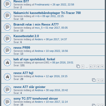
Revox B77
Seneste indlæg af
Fredmarantz
«
26 apr 2022, 22:58
Svar:
2
Nakamichi kassettebåndoptager Tri-Tracer 700
Seneste indlæg af
r-l-b
«
09 apr 2011, 22:25
Svar:
13
Brændt relæ i min Revox A77?
Seneste indlæg af
mcs_5
«
01 mar 2017, 05:05
Svar:
13
Kassettestafet 2.0
Seneste indlæg af
Anders
«
08 jun 2017, 14:37
Svar:
6
revox PR99
Seneste indlæg af
Andrea
«
10 sep 2022, 16:56
Svar:
13
køb af nye spolebånd. forkel
Seneste indlæg af
ejensen1981
«
06 jun 2016, 19:01
Svar:
131
1
6
7
8
9
…
revox A77 fejl
Seneste indlæg af
Andrea
«
12 apr 2016, 19:15
Svar:
29
1
2
revox A77 slår gnister
Seneste indlæg af
Andrea
«
30 sep 2016, 20:42
Svar:
4
sony TC-377 tonehoved skruer
Seneste indlæg af
Anders
«
10 nov 2017, 11:14
Svar:
16
1
2