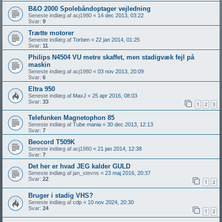
B&O 2000 Spolebåndoptager vejledning
Seneste indlæg af
acj1980
«
14 dec 2013, 03:22
Svar:
9
Trætte motorer
Seneste indlæg af
Torben
«
22 jan 2014, 01:25
Svar:
11
Philips N4504 VU metre skaffet, men stadigvæk fejl på
maskin
Seneste indlæg af
acj1980
«
03 nov 2013, 20:09
Svar:
6
Eltra 950
Seneste indlæg af
MaxJ
«
25 apr 2016, 08:03
Svar:
33
1
2
3
Telefunken Magnetophon 85
Seneste indlæg af
Tube mania
«
30 dec 2013, 12:13
Svar:
7
Beocord T509K
Seneste indlæg af
acj1980
«
21 jan 2014, 12:38
Svar:
7
Det her er hvad JEG kalder GULD
Seneste indlæg af
jan_stevns
«
23 maj 2016, 20:37
Svar:
22
1
2
Bruger i stadig VHS?
Seneste indlæg af
cdp
«
10 nov 2024, 20:30
Svar:
24
1
2