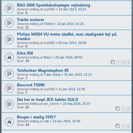
B&O 2000 Spolebåndoptager vejledning
Seneste indlæg af
acj1980
«
14 dec 2013, 03:22
Svar:
9
Trætte motorer
Seneste indlæg af
Torben
«
22 jan 2014, 01:25
Svar:
11
Philips N4504 VU metre skaffet, men stadigvæk fejl på
maskin
Seneste indlæg af
acj1980
«
03 nov 2013, 20:09
Svar:
6
Eltra 950
Seneste indlæg af
MaxJ
«
25 apr 2016, 08:03
Svar:
33
1
2
3
Telefunken Magnetophon 85
Seneste indlæg af
Tube mania
«
30 dec 2013, 12:13
Svar:
7
Beocord T509K
Seneste indlæg af
acj1980
«
21 jan 2014, 12:38
Svar:
7
Det her er hvad JEG kalder GULD
Seneste indlæg af
jan_stevns
«
23 maj 2016, 20:37
Svar:
22
1
2
Bruger i stadig VHS?
Seneste indlæg af
cdp
«
10 nov 2024, 20:30
Svar:
24
1
2