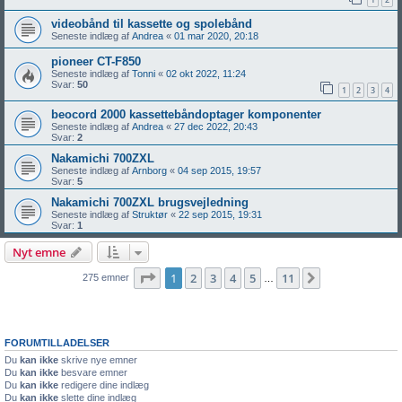
videobånd til kassette og spolebånd
Seneste indlæg af
Andrea
«
01 mar 2020, 20:18
pioneer CT-F850
Seneste indlæg af
Tonni
«
02 okt 2022, 11:24
Svar:
50
1
2
3
4
beocord 2000 kassettebåndoptager komponenter
Seneste indlæg af
Andrea
«
27 dec 2022, 20:43
Svar:
2
Nakamichi 700ZXL
Seneste indlæg af
Arnborg
«
04 sep 2015, 19:57
Svar:
5
Nakamichi 700ZXL brugsvejledning
Seneste indlæg af
Struktør
«
22 sep 2015, 19:31
Svar:
1
Nyt emne
Side
1
af
11
1
2
3
4
5
11
Næste
275 emner
…
FORUMTILLADELSER
Du
kan ikke
skrive nye emner
Du
kan ikke
besvare emner
Du
kan ikke
redigere dine indlæg
Du
kan ikke
slette dine indlæg