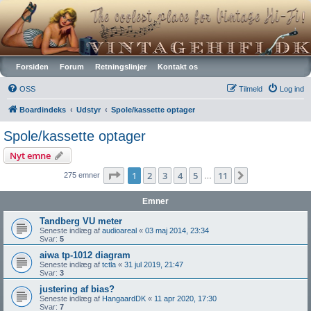
Vintagehifi.dk
Forsiden
Forum
Retningslinjer
Kontakt os
OSS
Tilmeld
Log ind
Boardindeks
Udstyr
Spole/kassette optager
Spole/kassette optager
Nyt emne
Side
1
af
11
1
2
3
4
5
11
Næste
275 emner
…
Emner
Tandberg VU meter
Seneste indlæg af
audioareal
«
03 maj 2014, 23:34
Svar:
5
aiwa tp-1012 diagram
Seneste indlæg af
tctla
«
31 jul 2019, 21:47
Svar:
3
justering af bias?
Seneste indlæg af
HangaardDK
«
11 apr 2020, 17:30
Svar:
7