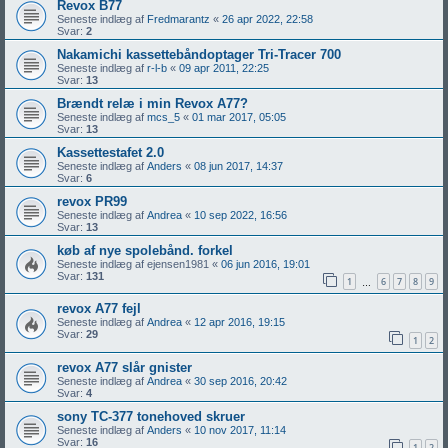
Revox B77
Seneste indlæg af
Fredmarantz
«
26 apr 2022, 22:58
Svar:
2
Nakamichi kassettebåndoptager Tri-Tracer 700
Seneste indlæg af
r-l-b
«
09 apr 2011, 22:25
Svar:
13
Brændt relæ i min Revox A77?
Seneste indlæg af
mcs_5
«
01 mar 2017, 05:05
Svar:
13
Kassettestafet 2.0
Seneste indlæg af
Anders
«
08 jun 2017, 14:37
Svar:
6
revox PR99
Seneste indlæg af
Andrea
«
10 sep 2022, 16:56
Svar:
13
køb af nye spolebånd. forkel
Seneste indlæg af
ejensen1981
«
06 jun 2016, 19:01
Svar:
131
1
6
7
8
9
…
revox A77 fejl
Seneste indlæg af
Andrea
«
12 apr 2016, 19:15
Svar:
29
1
2
revox A77 slår gnister
Seneste indlæg af
Andrea
«
30 sep 2016, 20:42
Svar:
4
sony TC-377 tonehoved skruer
Seneste indlæg af
Anders
«
10 nov 2017, 11:14
Svar:
16
1
2