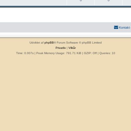
n
d
t
e
m
n
e
l
i
n
n
d
d
r
æ
l
æ
e
l
g
g
Kontakt
r
æ
g
Udviklet af
phpBB
® Forum Software © phpBB Limited
Privatliv
|
Vilkår
Time: 0.007s
| Peak Memory Usage: 791.71 KiB | GZIP: Off |
Queries: 10