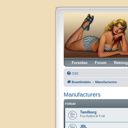
Vintagehifi.dk
Forsiden
Forum
Retning
OSS
Boardindeks
Manufacturers
Manufacturers
FORUM
Tandberg
Fra Huldra til Troll
JBL