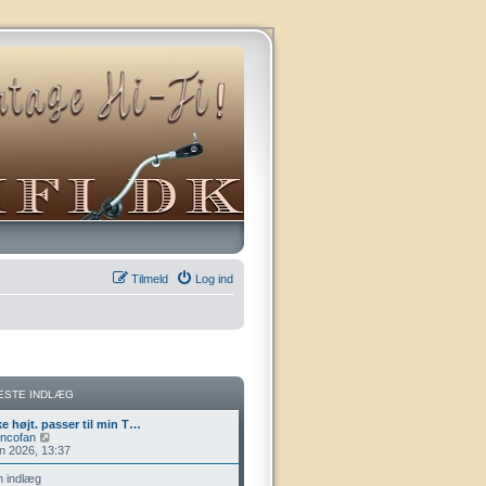
Tilmeld
Log ind
ESTE INDLÆG
ke højt. passer til min T…
V
ncofan
i
un 2026, 13:37
s
d
n indlæg