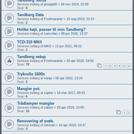
Tandberg 3001a
Seneste indlæg af
jenspp00
«
18 nov 2019, 23:08
Svar:
8
Tandberg Data
Seneste indlæg af
Fredmarantz
«
10 aug 2018, 22:10
Svar:
2
Hvilke højt. passer til min Tandberg?
Seneste indlæg af
Lencofan
«
09 jun 2026, 13:37
TCD-310 MKll
Seneste indlæg af
MKO
«
12 jun 2021, 09:22
Svar:
2
Tandberg setup
Seneste indlæg af
Fredmarantz
«
20 apr 2018, 19:06
Svar:
78
1
2
3
4
5
6
Trykrulle 1600x
Seneste indlæg af
vanja
«
06 apr 2022, 13:24
Svar:
5
Mangler pot.
Seneste indlæg af
zaptor
«
18 mar 2017, 09:43
Svar:
6
Trådlamper mangler
Seneste indlæg af
zaptor
«
28 apr 2018, 10:05
Svar:
16
1
2
Renovering af svøb.
Seneste indlæg af
Sorenki
«
16 apr 2018, 10:47
Svar:
4