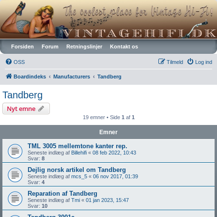
Vintagehifi.dk
Forsiden
Forum
Retningslinjer
Kontakt os
OSS
Tilmeld
Log ind
Boardindeks
Manufacturers
Tandberg
Tandberg
Nyt emne
19 emner • Side
1
af
1
Emner
TML 3005 mellemtone kanter rep.
Seneste indlæg af
Billehifi
«
08 feb 2022, 10:43
Svar:
8
Dejlig norsk artikel om Tandberg
Seneste indlæg af
mcs_5
«
06 nov 2017, 01:39
Svar:
4
Reparation af Tandberg
Seneste indlæg af
Tmi
«
01 jan 2023, 15:47
Svar:
10