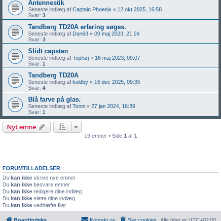
Antennestik
Seneste indlæg af
Captain Phoenix
«
12 okt 2025, 16:58
Svar:
3
Tandberg TD20A erfaring søges.
Seneste indlæg af
Dan63
«
09 maj 2023, 21:24
Svar:
3
Slidt capstan
Seneste indlæg af
Tophøj
«
16 maj 2023, 09:07
Svar:
1
Tandberg TD20A
Seneste indlæg af
koldby
«
16 dec 2025, 09:35
Svar:
4
Blå farve på glas.
Seneste indlæg af
Tonni
«
27 jan 2024, 16:39
Svar:
1
Nyt emne
19 emner • Side
1
af
1
FORUMTILLADELSER
Du
kan ikke
skrive nye emner
Du
kan ikke
besvare emner
Du
kan ikke
redigere dine indlæg
Du
kan ikke
slette dine indlæg
Du
kan ikke
vedhæfte filer
Boardindeks
Kontakt os
Slet cookies
Alle tider er
UTC+02:00