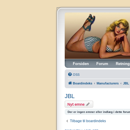
Vintagehifi.dk
Forsiden
Forum
Retning
OSS
Boardindeks
Manufacturers
JBL
JBL
Nyt emne
Der er ingen emner eller indlæg i dette foru
Tilbage til boardindeks