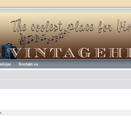
slinjer
Kontakt os
m.