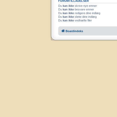
FORUMTILLADELSER
Du
kan ikke
skrive nye emner
Du
kan ikke
besvare emner
Du
kan ikke
redigere dine indlæg
Du
kan ikke
slette dine indlæg
Du
kan ikke
vedhæfte filer
Boardindeks