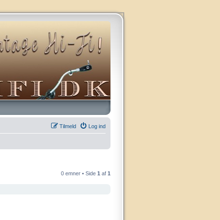
Tilmeld
Log ind
0 emner • Side
1
af
1