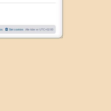
 os
Slet cookies
Alle tider er
UTC+02:00