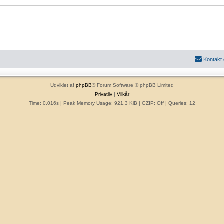
Kontakt
Udviklet af
phpBB
® Forum Software © phpBB Limited
Privatliv
|
Vilkår
Time: 0.016s
| Peak Memory Usage: 921.3 KiB | GZIP: Off |
Queries: 12