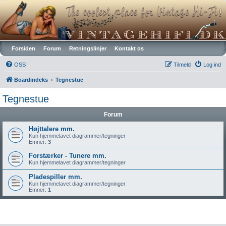
Vintagehifi.dk
Forsiden
Forum
Retningslinjer
Kontakt os
OSS
Tilmeld
Log ind
Boardindeks
Tegnestue
Tegnestue
Forum
Højttalere mm.
Kun hjemmelavet diagrammer/tegninger
Emner:
3
Forstærker - Tunere mm.
Kun hjemmelavet diagrammer/tegninger
Pladespiller mm.
Kun hjemmelavet diagrammer/tegninger
Emner:
1