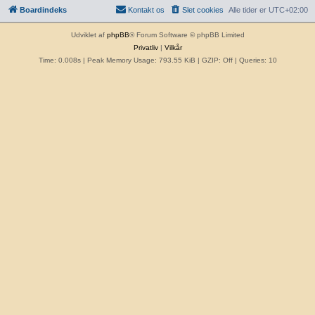
Boardindeks
Kontakt os
Slet cookies
Alle tider er
UTC+02:00
Udviklet af
phpBB
® Forum Software © phpBB Limited
Privatliv
|
Vilkår
Time: 0.008s
| Peak Memory Usage: 793.55 KiB | GZIP: Off |
Queries: 10