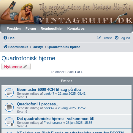
Vintagehifi.dk
Forsiden
Forum
Retningslinjer
Kontakt os
OSS
Tilmeld
Log ind
Boardindeks
Udstyr
Quadrofonisk hjørne
Quadrofonisk hjørne
Nyt emne
18 emner • Side
1
af
1
Emner
Beomaster 6000 4CH til sag på dba
Seneste indlæg af
baek47
«
22 aug 2025, 08:41
Svar:
1
Quadrofoni i process..
Seneste indlæg af
baek47
«
26 aug 2025, 15:52
Svar:
9
Det quadrofoniske hjørne - velkommen til!
Seneste indlæg af
Fredmarantz
«
23 jun 2025, 15:56
Svar:
4