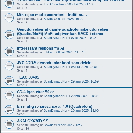
YT video om Pink Floyds quadrofoniske setup for DSOTM
Seneste indlæg af
The Canadian
«
20 jul 2025, 21:19
Svar:
2
Min rejse med quadrofoni - Indtil nu...
Seneste indlæg af
Boydk
«
09 apr 2026, 15:22
Svar:
7
Genudgivelser af gamle quadrofoniske udgivelser
(Quadio/MoFi) MoFi udgiver kun SACD i stereo
Seneste indlæg af
ScanDynacoNut
«
07 jul 2026, 10:28
Svar:
3
Interessant respons fra AI
Seneste indlæg af
trikker
«
08 okt 2025, 11:17
Svar:
7
JVC 4DD-5 demodulator købt som defekt
Seneste indlæg af
ScanDynacoNut
«
05 okt 2025, 22:01
Svar:
4
TEAC 3340S
Seneste indlæg af
ScanDynacoNut
«
29 aug 2025, 16:59
Svar:
3
CD-4 igen efter 50 år
Seneste indlæg af
ScanDynacoNut
«
22 maj 2025, 19:28
Svar:
2
En mulig renaissance af 4.0 (Quadrofoni)
Seneste indlæg af
ScanDynacoNut
«
26 aug 2025, 19:06
Svar:
6
AKAI GX630D SS
Seneste indlæg af
Boydk
«
09 apr 2026, 12:50
Svar:
10