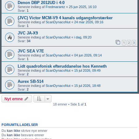
Denon DBP 2012UD i 4:0
Seneste indlæg af
Fredmarantz
«
25 jun 2025, 16:10
Svar:
1
(JVC) Victor MCM-V9 4 kanals udgangsforstærker
Seneste indlæg af
ScanDynacoNut
«
24 mar 2026, 09:16
Svar:
1
JVC JA-X9
Seneste indlæg af
ScanDynacoNut
«
i dag, 09:20
Svar:
34
1
2
3
JVC SEA V7E
Seneste indlæg af
ScanDynacoNut
«
04 jun 2026, 09:14
Svar:
1
Lidt quadrofonisk efteruddanelse hos Kenneth
Seneste indlæg af
ScanDynacoNut
«
15 jul 2026, 09:49
Svar:
2
Aurex SB-514
Seneste indlæg af
ScanDynacoNut
«
15 jul 2026, 18:48
Svar:
2
Nyt emne
18 emner • Side
1
af
1
FORUMTILLADELSER
Du
kan ikke
skrive nye emner
Du
kan ikke
besvare emner