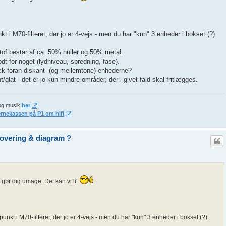
kt i M70-filteret, der jo er 4-vejs - men du har "kun" 3 enheder i bokset (?)
tstof består af ca. 50% huller og 50% metal.
t for noget (lydniveau, spredning, fase).
æk foran diskant- (og mellemtone) enhederne?
nt/glat - det er jo kun mindre områder, der i givet fald skal fritlægges.
og musik
her
ernekassen på P1 om hifi
novering & diagram ?
u gør dig umage. Det kan vi li'
punkt i M70-filteret, der jo er 4-vejs - men du har "kun" 3 enheder i bokset (?)