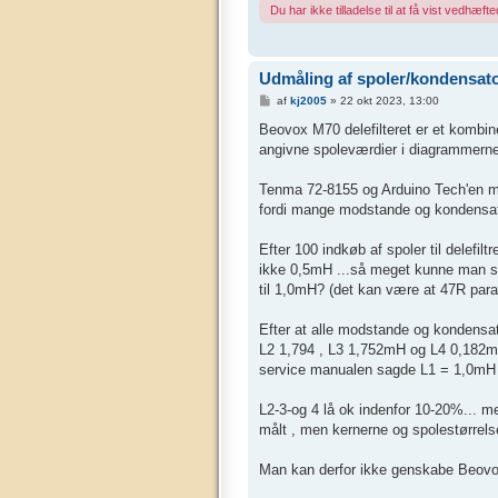
Du har ikke tilladelse til at få vist vedhæfted
Udmåling af spoler/kondensator
I
af
kj2005
»
22 okt 2023, 13:00
n
d
Beovox M70 delefilteret er et kombiner
l
angivne spoleværdier i diagrammerne u
æ
g
Tenma 72-8155 og Arduino Tech'en må
fordi mange modstande og kondensator
Efter 100 indkøb af spoler til delefil
ikke 0,5mH ...så meget kunne man se 
til 1,0mH? (det kan være at 47R par
Efter at alle modstande og kondensat
L2 1,794 , L3 1,752mH og L4 0,182m
service manualen sagde L1 = 1,0mH
L2-3-og 4 lå ok indenfor 10-20%... m
målt , men kernerne og spolestørrel
Man kan derfor ikke genskabe Beovox