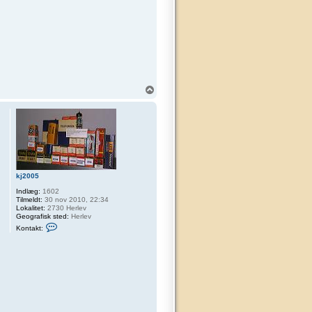
T
o
p
kj2005
Indlæg:
1602
Tilmeldt:
30 nov 2010, 22:34
Lokalitet:
2730 Herlev
Geografisk sted:
Herlev
K
Kontakt:
o
n
t
a
k
t
k
j
2
0