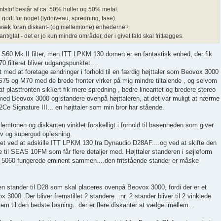
ontstof består af ca. 50% huller og 50% metal.
godt for noget (lydniveau, spredning, fase).
t væk foran diskant- (og mellemtone) enhederne?
lant/glat - det er jo kun mindre områder, der i givet fald skal fritlægges.
t S60 Mk II filter, men ITT LPKM 130 domen er en fantastisk enhed, der fik
70 filteret bliver udgangspunktet....
dt med at foretage ændringer i forhold til en færdig højttaler som Beovox 3000
 S75 og M70 med de brede fronter virker på mig mindre tiltalende , og selvom
plastfronten sikkert fik mere spredning , bedre linearitet og bredere stereo
 med Beovox 3000 og standere ovenpå højttaleren, at det var muligt at nærme
Ce Signature III... en højttaler som min bror har stående.
emtonen og diskanten vinklet forskelligt i forhold til basenheden som giver
tiv og supergod opløsning.
vet ved at adskille ITT LPKM 130 fra Dynaudio D28AF....og ved at skifte den
ne til SEAS 10FM som får flere detaljer med. Højttaler standeren i søjleform
s 5060 fungerede eminent sammen....den fritstående stander er måske
t en stander til D28 som skal placeres ovenpå Beovox 3000, fordi der er et
 3000. Der bliver fremstillet 2 standere...nr. 2 stander bliver til 2 vinklede
em til den bedste løsning...der er flere diskanter at vælge imellem...