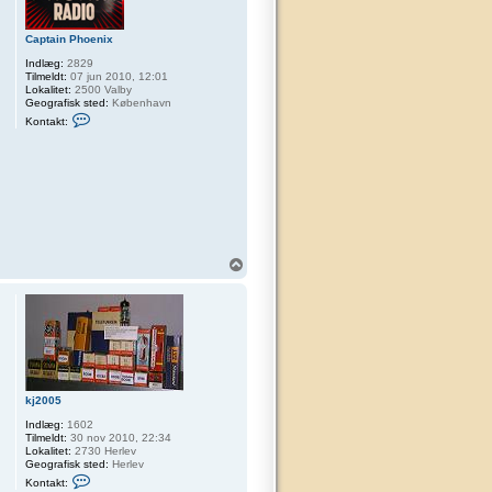
Captain Phoenix
Indlæg:
2829
Tilmeldt:
07 jun 2010, 12:01
Lokalitet:
2500 Valby
Geografisk sted:
København
K
Kontakt:
o
n
t
a
k
t
C
a
p
t
a
T
i
o
n
p
P
h
o
e
n
i
x
kj2005
Indlæg:
1602
Tilmeldt:
30 nov 2010, 22:34
Lokalitet:
2730 Herlev
Geografisk sted:
Herlev
K
Kontakt:
o