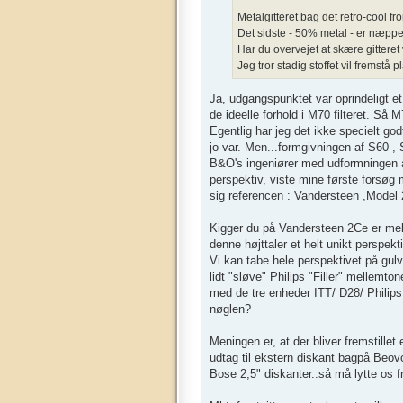
Metalgitteret bag det retro-cool fr
Det sidste - 50% metal - er næppe 
Har du overvejet at skære gittere
Jeg tror stadig stoffet vil fremstå p
Ja, udgangspunktet var oprindeligt e
de ideelle forhold i M70 filteret. Så M
Egentlig har jeg det ikke specielt go
jo var. Men...formgivningen af S60 ,
B&O's ingeniører med udformningen af 
perspektiv, viste mine første forsøg
sig referencen : Vandersteen ,Model 2
Kigger du på Vandersteen 2Ce er mell
denne højttaler et helt unikt perspek
Vi kan tabe hele perspektivet på gul
lidt "sløve" Philips "Filler" mellemto
med de tre enheder ITT/ D28/ Philip
nøglen?
Meningen er, at der bliver fremstille
udtag til ekstern diskant bagpå Beovox
Bose 2,5" diskanter..så må lytte os fr