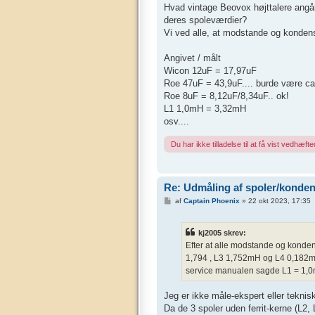
Hvad vintage Beovox højttalere angår,
deres spoleværdier?
Vi ved alle, at modstande og kondens
Angivet / målt
Wicon 12uF = 17,97uF
Roe 47uF = 43,9uF.... burde være c
Roe 8uF = 8,12uF/8,34uF.. ok!
L1 1,0mH = 3,32mH
osv....
Du har ikke tilladelse til at få vist vedhæfted
Re: Udmåling af spoler/kondens
I
af
Captain Phoenix
»
22 okt 2023, 17:35
n
d
l
kj2005 skrev:
æ
g
Efter at alle modstande og konden
1,794 , L3 1,752mH og L4 0,182m
service manualen sagde L1 = 1,0
Jeg er ikke måle-ekspert eller tekni
Da de 3 spoler uden ferrit-kerne (L2