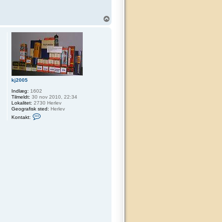
0
5
T
o
p
kj2005
Indlæg:
1602
Tilmeldt:
30 nov 2010, 22:34
Lokalitet:
2730 Herlev
Geografisk sted:
Herlev
K
Kontakt:
o
n
t
a
k
t
k
j
2
0
0
5