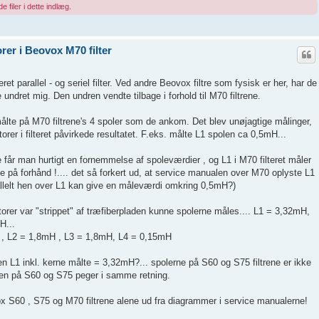
e filer i dette indlæg.
er i Beovox M70 filter
et parallel - og seriel filter. Ved andre Beovox filtre som fysisk er her, har de
ndret mig. Den undren vendte tilbage i forhold til M70 filtrene.
lte på M70 filtrene's 4 spoler som de ankom. Det blev unøjagtige målinger,
er i filteret påvirkede resultatet. F.eks. målte L1 spolen ca 0,5mH...
tre får man hurtigt en fornemmelse af spoleværdier , og L1 i M70 filteret måler
på forhånd !.... det så forkert ud, at service manualen over M70 oplyste L1
allelt hen over L1 kan give en måleværdi omkring 0,5mH?)
orer var "strippet" af træfiberpladen kunne spolerne måles.... L1 = 3,32mH,
H...
 , L2 = 1,8mH , L3 = 1,8mH, L4 = 0,15mH
en L1 inkl. kerne målte = 3,32mH?... spolerne på S60 og S75 filtrene er ikke
sen på S60 og S75 peger i samme retning.
 S60 , S75 og M70 filtrene alene ud fra diagrammer i service manualerne!