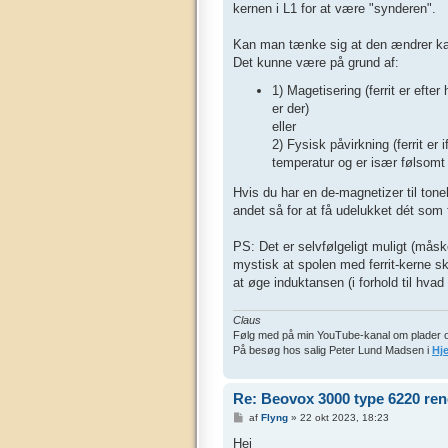
kernen i L1 for at være "synderen".
Kan man tænke sig at den ændrer ka
Det kunne være på grund af:
1) Magetisering (ferrit er efte
er der)
eller
2) Fysisk påvirkning (ferrit er
temperatur og er især følsomt 
Hvis du har en de-magnetizer til to
andet så for at få udelukket dét som f
PS: Det er selvfølgeligt muligt (måsk
mystisk at spolen med ferrit-kerne s
at øge induktansen (i forhold til hva
Claus
Følg med på min YouTube-kanal om plader 
På besøg hos salig Peter Lund Madsen i
Hj
Re: Beovox 3000 type 6220 re
I
af
Flyng
»
22 okt 2023, 18:23
n
d
Hej