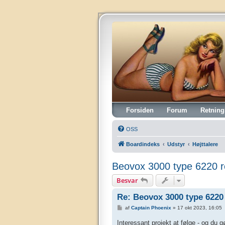
Vintagehifi.dk
Forsiden
Forum
Retning
OSS
Boardindeks
Udstyr
Højttalere
Beovox 3000 type 6220 r
Besvar
Re: Beovox 3000 type 6220
I
af
Captain Phoenix
»
17 okt 2023, 16:05
n
d
Interessant projekt at følge - og du g