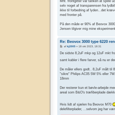
Mht. frontgitter var tanken at spille u
selv noget af transparensen fra lydbi
ikke til forbedring af lyden...det kræ
med fronter på.
På den måde er 90% af Beovox 3000 Be
Jensen tilgiver mig mine eksperimen
Re: Beovox 3000 type 6220 re
I
af
kj2005
»
18 okt 2023, 18:31
n
d
De sidste 8,2uF mkp og 12uF mkt fr
l
æ
samt kabler i flere farver, så nu er de
g
De måler ellers godt.. 8,2uF målt til 
"sikre" Philips AC05 5W 5% eller 
18mm
Der resterer kun et bøvle-arbejde me
areal som B&O's træfiberplade dækker t
Hvis lidt af sjælen fra Beovox M70
delefilterplader, ...selvom jeg har vær