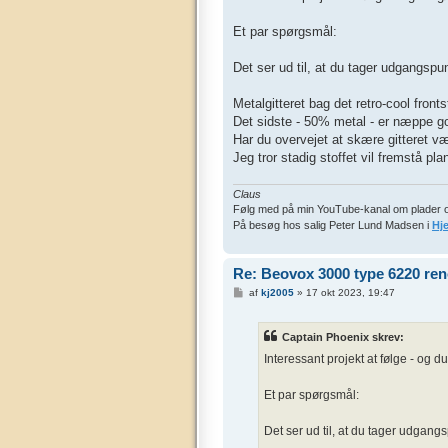
l
æ
g
Et par spørgsmål:
Det ser ud til, at du tager udgangspun
Metalgitteret bag det retro-cool fron
Det sidste - 50% metal - er næppe god
Har du overvejet at skære gitteret v
Jeg tror stadig stoffet vil fremstå pla
Claus
Følg med på min YouTube-kanal om plader 
På besøg hos salig Peter Lund Madsen i
Hj
Re: Beovox 3000 type 6220 re
I
af
kj2005
»
17 okt 2023, 19:47
n
d
l
Captain Phoenix skrev:
æ
g
Interessant projekt at følge - og d
Et par spørgsmål:
Det ser ud til, at du tager udgangs