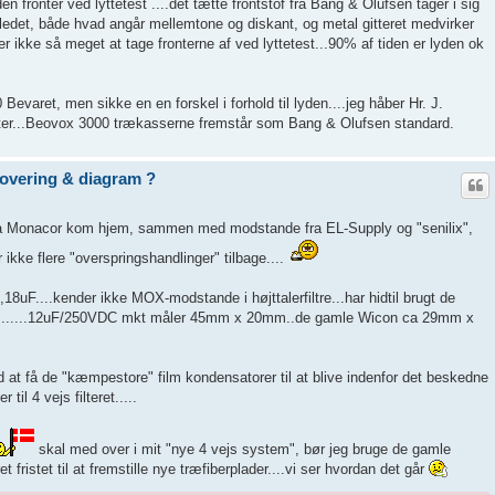
den fronter ved lyttetest ....det tætte frontstof fra Bang & Olufsen tager i sig
lledet, både hvad angår mellemtone og diskant, og metal gitteret medvirker
ver ikke så meget at tage fronterne af ved lyttetest...90% af tiden er lyden ok
varet, men sikke en en forskel i forhold til lyden....jeg håber Hr. J.
ter...Beovox 3000 trækasserne fremstår som Bang & Olufsen standard.
novering & diagram ?
a Monacor kom hjem, sammen med modstande fra EL-Supply og "senilix",
r ikke flere "overspringshandlinger" tilbage....
8,18uF....kender ikke MOX-modstande i højttalerfiltre...har hidtil brugt de
7W.......12uF/250VDC mkt måler 45mm x 20mm..de gamle Wicon ca 29mm x
d at få de "kæmpestore" film kondensatorer til at blive indenfor det beskedne
il 4 vejs filteret.....
skal med over i mit "nye 4 vejs system", bør jeg bruge de gamle
et fristet til at fremstille nye træfiberplader....vi ser hvordan det går