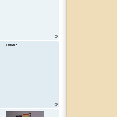
T
o
p
Fejensen
T
o
p