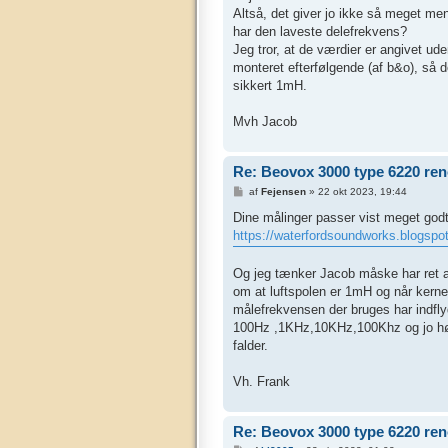
l
Altså, det giver jo ikke så meget me
æ
g
har den laveste delefrekvens?
Jeg tror, at de værdier er angivet ude
monteret efterfølgende (af b&o), så 
sikkert 1mH.
Mvh Jacob
Re: Beovox 3000 type 6220 re
I
af
Fejensen
»
22 okt 2023, 19:44
n
d
Dine målinger passer vist meget go
l
https://waterfordsoundworks.blogspot
æ
g
Og jeg tænker Jacob måske har ret at
om at luftspolen er 1mH og når ker
målefrekvensen der bruges har indfly
100Hz ,1KHz,10KHz,100Khz og jo høje
falder.
Vh. Frank
Re: Beovox 3000 type 6220 re