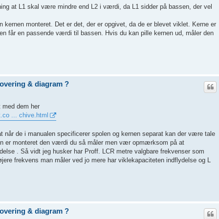
ning at L1 skal være mindre end L2 i værdi, da L1 sidder på bassen, der vel
n kernen monteret. Det er det, der er opgivet, da de er blevet viklet. Kerne er
den får en passende værdi til bassen. Hvis du kan pille kernen ud, måler den
novering & diagram ?
dt med dem her
.co ... chive.html
 når de i manualen specificerer spolen og kernen separat kan der være tale
nen er monteret den værdi du så måler men vær opmærksom på at
delse . Så vidt jeg husker har Proff. LCR metre valgbare frekvenser som
re frekvens man måler ved jo mere har viklekapaciteten indflydelse og L
novering & diagram ?