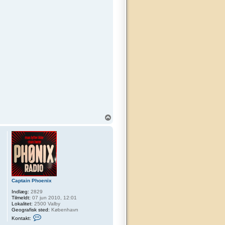
T
o
p
Captain Phoenix
Indlæg:
2829
Tilmeldt:
07 jun 2010, 12:01
Lokalitet:
2500 Valby
Geografisk sted:
København
K
Kontakt:
o