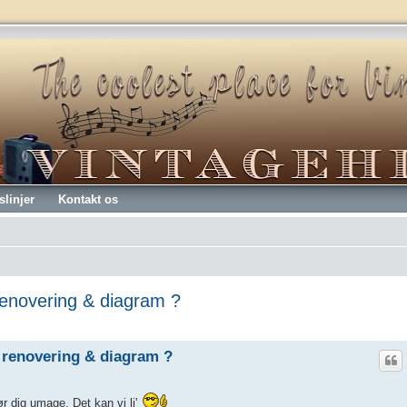
slinjer
Kontakt os
enovering & diagram ?
 renovering & diagram ?
ør dig umage. Det kan vi li'