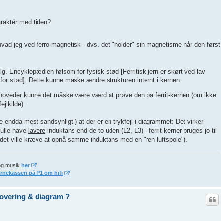
raktér med tiden?
r hvad jeg ved ferro-magnetisk - dvs. det "holder" sin magnetisme når den først
 iflg. Encyklopædien følsom for fysisk stød [Ferritisk jern er skørt ved lav
for stød]. Dette kunne måske ændre strukturen internt i kernen.
nehoveder kunne det måske være værd at prøve den på ferrit-kernen (om ikke
ejlkilde).
e endda mest sandsynligt!) at der er en trykfejl i diagrammet: Det virker
kulle have
lavere
induktans end de to uden (L2, L3) - ferrit-kerner bruges jo til
d det ville kræve at opnå samme induktans med en "ren luftspole").
og musik
her
ernekassen på P1 om hifi
novering & diagram ?