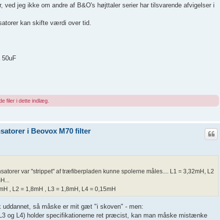
 ved jeg ikke om andre af B&O's højttaler serier har tilsvarende afvigelser i
atorer kan skifte værdi over tid.
a 50uF
e filer i dette indlæg.
atorer i Beovox M70 filter
satorer var "strippet" af træfiberpladen kunne spolerne måles.... L1 = 3,32mH, L2
H...
mH , L2 = 1,8mH , L3 = 1,8mH, L4 = 0,15mH
sk uddannet, så måske er mit gæt "i skoven" - men:
, L3 og L4) holder specifikationerne ret præcist, kan man måske mistænke