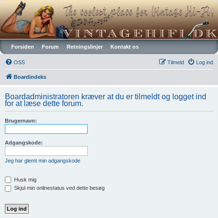
Vintagehifi.dk
Forsiden
Forum
Retningslinjer
Kontakt os
OSS
Tilmeld
Log ind
Boardindeks
Boardadministratoren kræver at du er tilmeldt og logget ind
for at læse dette forum.
Brugernavn:
Adgangskode:
Jeg har glemt min adgangskode
Husk mig
Skjul min onlinestatus ved dette besøg