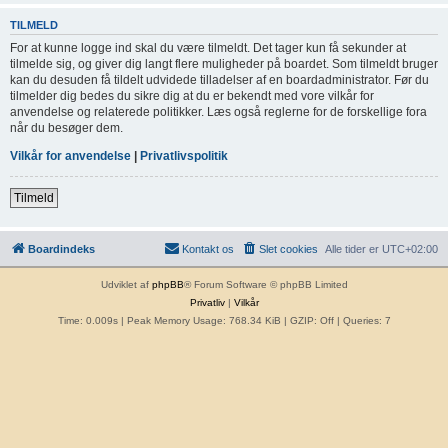
TILMELD
For at kunne logge ind skal du være tilmeldt. Det tager kun få sekunder at
tilmelde sig, og giver dig langt flere muligheder på boardet. Som tilmeldt bruger
kan du desuden få tildelt udvidede tilladelser af en boardadministrator. Før du
tilmelder dig bedes du sikre dig at du er bekendt med vore vilkår for
anvendelse og relaterede politikker. Læs også reglerne for de forskellige fora
når du besøger dem.
Vilkår for anvendelse
|
Privatlivspolitik
Tilmeld
Boardindeks
Kontakt os
Slet cookies
Alle tider er
UTC+02:00
Udviklet af
phpBB
® Forum Software © phpBB Limited
Privatliv
|
Vilkår
Time: 0.009s
| Peak Memory Usage: 768.34 KiB | GZIP: Off |
Queries: 7