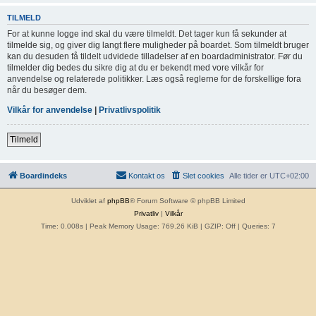
TILMELD
For at kunne logge ind skal du være tilmeldt. Det tager kun få sekunder at
tilmelde sig, og giver dig langt flere muligheder på boardet. Som tilmeldt bruger
kan du desuden få tildelt udvidede tilladelser af en boardadministrator. Før du
tilmelder dig bedes du sikre dig at du er bekendt med vore vilkår for
anvendelse og relaterede politikker. Læs også reglerne for de forskellige fora
når du besøger dem.
Vilkår for anvendelse
|
Privatlivspolitik
Tilmeld
Boardindeks
Kontakt os
Slet cookies
Alle tider er
UTC+02:00
Udviklet af
phpBB
® Forum Software © phpBB Limited
Privatliv
|
Vilkår
Time: 0.008s
| Peak Memory Usage: 769.26 KiB | GZIP: Off |
Queries: 7