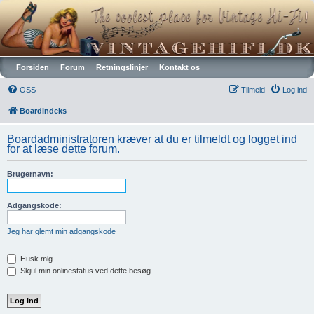
Vintagehifi.dk
Forsiden
Forum
Retningslinjer
Kontakt os
OSS
Tilmeld
Log ind
Boardindeks
Boardadministratoren kræver at du er tilmeldt og logget ind
for at læse dette forum.
Brugernavn:
Adgangskode:
Jeg har glemt min adgangskode
Husk mig
Skjul min onlinestatus ved dette besøg