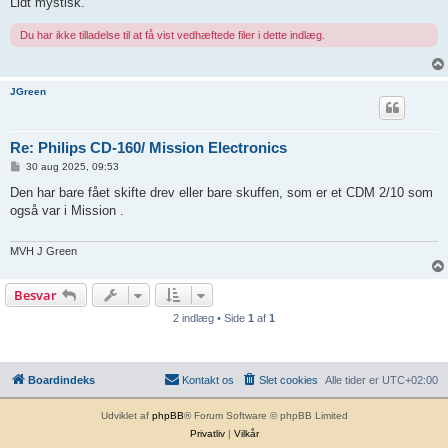
Lidt mystisk.
Du har ikke tilladelse til at få vist vedhæftede filer i dette indlæg.
JGreen
Re: Philips CD-160/ Mission Electronics
I
30 aug 2025, 09:53
n
d
Den har bare fået skifte drev eller bare skuffen, som er et CDM 2/10 som
l
også var i Mission .
æ
g
MVH J Green
Besvar
2 indlæg • Side
1
af
1
Boardindeks
Kontakt os
Slet cookies
Alle tider er
UTC+02:00
Udviklet af
phpBB
® Forum Software © phpBB Limited
Privatliv
|
Vilkår