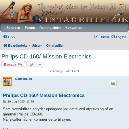
Vintagehifi.dk
Forsiden
Forum
Retningslinjer
Kontakt os
OSS
Tilmeld
Log ind
Boardindeks
Udstyr
Cd-afspiller
Philips CD-160/ Mission Electronics
Besvar
2 indlæg • Side
1
af
1
Gottschalck
Philips CD-160/ Mission Electronics
I
29 aug 2025, 11:49
n
d
Som overskriften antyder opdagede jeg dette ved afprøvning af en
l
gammel Philips CD-160.
æ
g
Når skuffen åbner kommer dette til syne: