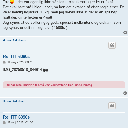
Tak
, det var egentlig ikke så slemt, plastikmaling er let at få af.
Det skal bare stå i blød i sprit, så kan det skrabes af efter nogle timer. De
vejer nemlig nøjagtigt 30 kg, men jeg synes ikke at det er en spil højt
højttaler, drifteffekten er 4watt.
Jeg synes at de spiller rigtig godt, specielt mellemtone og diskant, som
jeg synes er delt rimeligt lavt ( 1500hz)
Hasse Jakobsen
Re: ITT 6090s
I
11 maj 2025, 00:45
n
d
IMG_20250510_044614.jpg
l
æ
g
Du har ikke tilladelse til at få vist vedhæftede filer i dette indlæg.
Hasse Jakobsen
Re: ITT 6090s
I
11 maj 2025, 01:06
n