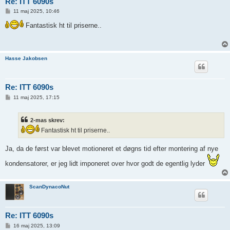
Re: ITT 6090s
I
11 maj 2025, 10:46
n
d
Fantastisk ht til priserne..
l
æ
g
Hasse Jakobsen
Re: ITT 6090s
I
11 maj 2025, 17:15
n
d
l
2-mas skrev:
æ
g
Fantastisk ht til priserne..
Ja, da de først var blevet motioneret et døgns tid efter montering af nye
kondensatorer, er jeg lidt imponeret over hvor godt de egentlig lyder
ScanDynacoNut
Re: ITT 6090s
I
16 maj 2025, 13:09