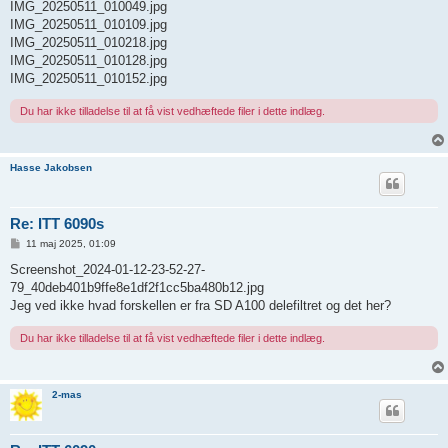
d
IMG_20250511_010049.jpg
l
IMG_20250511_010109.jpg
æ
g
IMG_20250511_010218.jpg
IMG_20250511_010128.jpg
IMG_20250511_010152.jpg
Du har ikke tilladelse til at få vist vedhæftede filer i dette indlæg.
Hasse Jakobsen
Re: ITT 6090s
I
11 maj 2025, 01:09
n
d
Screenshot_2024-01-12-23-52-27-
l
79_40deb401b9ffe8e1df2f1cc5ba480b12.jpg
æ
g
Jeg ved ikke hvad forskellen er fra SD A100 delefiltret og det her?
Du har ikke tilladelse til at få vist vedhæftede filer i dette indlæg.
2-mas