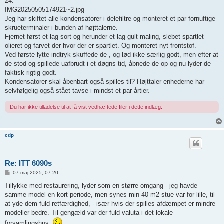
24.
IMG20250505174921~2.jpg
Jeg har skiftet alle kondensatorer i delefiltre og monteret et par fornuftige
skrueterminaler i bunden af højttalerne.
Fjernet først et lag sort og herunder et lag gult maling, slebet spartlet
olieret og farvet der hvor der er spartlet. Og monteret nyt frontstof.
Ved første lytte indtryk skuffede de , og lød ikke særlig godt, men efter at
de stod og spillede uafbrudt i et døgns tid, åbnede de op og nu lyder de
faktisk rigtig godt.
Kondensatorer skal åbenbart også spilles til? Højttaler enhederne har
selvfølgelig også stået tavse i mindst et par årtier.
Du har ikke tilladelse til at få vist vedhæftede filer i dette indlæg.
cdp
Re: ITT 6090s
I
07 maj 2025, 07:20
n
d
Tillykke med restaurering, lyder som en større omgang - jeg havde
l
samme model en kort periode, men synes min 40 m2 stue var for lille, til
æ
g
at yde dem fuld retfærdighed, - især hvis der spilles afdæmpet er mindre
modeller bedre. Til gengæld var der fuld valuta i det lokale
forsamlingshus.