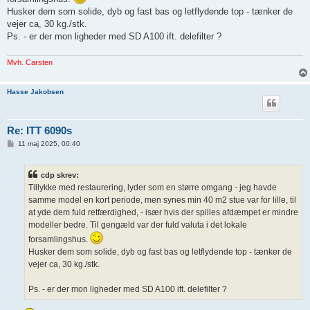
Husker dem som solide, dyb og fast bas og letflydende top - tænker de
vejer ca, 30 kg./stk.
Ps. - er der mon ligheder med SD A100 ift. delefilter ?
Mvh. Carsten
Hasse Jakobsen
Re: ITT 6090s
I
11 maj 2025, 00:40
n
d
l
cdp skrev:
æ
g
Tillykke med restaurering, lyder som en større omgang - jeg havde
samme model en kort periode, men synes min 40 m2 stue var for lille, til
at yde dem fuld retfærdighed, - især hvis der spilles afdæmpet er mindre
modeller bedre. Til gengæld var der fuld valuta i det lokale
forsamlingshus.
Husker dem som solide, dyb og fast bas og letflydende top - tænker de
vejer ca, 30 kg./stk.
Ps. - er der mon ligheder med SD A100 ift. delefilter ?