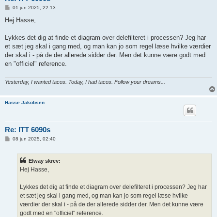
I
01 jun 2025, 22:13
n
d
Hej Hasse,
l
æ
g
Lykkes det dig at finde et diagram over delefilteret i processen? Jeg har
et sæt jeg skal i gang med, og man kan jo som regel læse hvilke værdier
der skal i - på de der allerede sidder der. Men det kunne være godt med
en "officiel" reference.
Yesterday, I wanted tacos. Today, I had tacos. Follow your dreams...
Hasse Jakobsen
Re: ITT 6090s
I
08 jun 2025, 02:40
n
d
l
Elway skrev:
æ
g
Hej Hasse,
Lykkes det dig at finde et diagram over delefilteret i processen? Jeg har
et sæt jeg skal i gang med, og man kan jo som regel læse hvilke
værdier der skal i - på de der allerede sidder der. Men det kunne være
godt med en "officiel" reference.