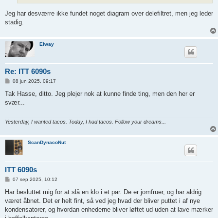
Jeg har desværre ikke fundet noget diagram over delefiltret, men jeg leder
stadig.
Elway
Re: ITT 6090s
I
08 jun 2025, 09:17
n
d
Tak Hasse, ditto. Jeg plejer nok at kunne finde ting, men den her er
l
svær...
æ
g
Yesterday, I wanted tacos. Today, I had tacos. Follow your dreams...
ScanDynacoNut
ITT 6090s
I
07 sep 2025, 10:12
n
d
Har besluttet mig for at slå en klo i et par. De er jomfruer, og har aldrig
l
været åbnet. Det er helt fint, så ved jeg hvad der bliver puttet i af nye
æ
g
kondensatorer, og hvordan enhederne bliver løftet ud uden at lave mærker