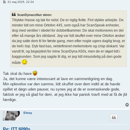
I
21 maj 2025, 22:24
n
d
l
ScanDynacoNut skrev:
æ
g
Tillykke Hasse og tak for sidst. De er rigtig flotte. Fint stykke arbejde. De
minder lidt om mine Ortofon 445, som også har ScanSpeak enheder,
dog med ventiler i stedet for dobbeltkammer. De skal motioneres en del
efter så mange års stilstand. Jeg var lidt skuffet over mine Ortofon æsker
da jeg satte dem til for første gang, men efter nogle ugers daglig brug, er
de helt i top. Dyb fast bas, veldefineret mellemstore og crisp diskant. Var
vandt til, og begejstret for mine ScanDyna A50x, men de er røget lidt i
baggrunden. Som jeg sagde til dig, er jeg lidt misundelig på den gode
måde
Tak skal du have
Ja, det kunne være interessant at lave en sammenligning en dag.
Min oplevelse var den samme, lidt skuffet over dem indtil at de havde
spillet et døgn uden pauser, nu synes jeg at de er overraskende gode,
faktisk er jeg så glad for dem, at jeg ikke har panisk travlt med at få de jbl
færdige.
Elway
Re: ITT 6090s