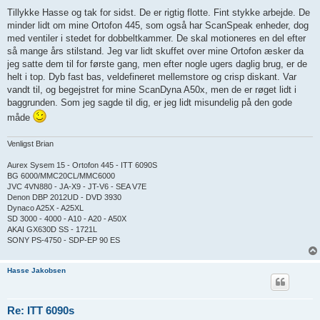
n
d
Tillykke Hasse og tak for sidst. De er rigtig flotte. Fint stykke arbejde. De
l
minder lidt om mine Ortofon 445, som også har ScanSpeak enheder, dog
æ
g
med ventiler i stedet for dobbeltkammer. De skal motioneres en del efter
så mange års stilstand. Jeg var lidt skuffet over mine Ortofon æsker da
jeg satte dem til for første gang, men efter nogle ugers daglig brug, er de
helt i top. Dyb fast bas, veldefineret mellemstore og crisp diskant. Var
vandt til, og begejstret for mine ScanDyna A50x, men de er røget lidt i
baggrunden. Som jeg sagde til dig, er jeg lidt misundelig på den gode
måde
Venligst Brian
Aurex Sysem 15 - Ortofon 445 - ITT 6090S
BG 6000/MMC20CL/MMC6000
JVC 4VN880 - JA-X9 - JT-V6 - SEA V7E
Denon DBP 2012UD - DVD 3930
Dynaco A25X - A25XL
SD 3000 - 4000 - A10 - A20 - A50X
AKAI GX630D SS - 1721L
SONY PS-4750 - SDP-EP 90 ES
Hasse Jakobsen
Re: ITT 6090s