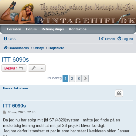
Vintagehifi.dk
Forsiden
Forum
Retningslinjer
Kontakt os
OSS
Tilmeld
Log ind
Boardindeks
Udstyr
Højttalere
ITT 6090s
Besvar
1
2
3
Næste
39 indlæg
Hasse Jakobsen
ITT 6090s
I
06 maj 2025, 22:40
n
d
Da jeg nu har solgt mit jbl S7 (4320)system , måtte jeg finde på en
l
midlertidig løsning indtil at mit jbl S8 projekt bliver færdigt.
æ
g
Jeg har derfor istandsat et par itt som har stået i kælderen siden Januar