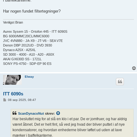
i baffelkanterne.
Har nogen fundet filtertegninger?
Venligst Brian
Aurex Sysem 15 - Ortofon 445 - ITT 6090S
BG 6000/MMC20CL/MMC6000
JVC 4VN880 - JA-X9 - JT-V6 - SEA V7E
Denon DBP 2012UD - DVD 3930
Dynaco A25X - A25XL
SD 3000 - 4000 - A10 - A20 - A50X
AKAI GX630D SS - 1721L
SONY PS-4750 - SDP-EP 90 ES
Elway
ITT 6090s
I
08 sep 2025, 08:47
n
d
l
ScanDynacoNut
skrev:
æ
g
Har besluttet mig for at slå en klo i et par. De er jomfruer, og har aldrig
været åbnet. Det er helt fint, så ved jeg hvad der bliver puttet i af nye
kondensatorer, og hvordan enhederne bliver løftet ud uden at lave
mærker i baffelkanterne.