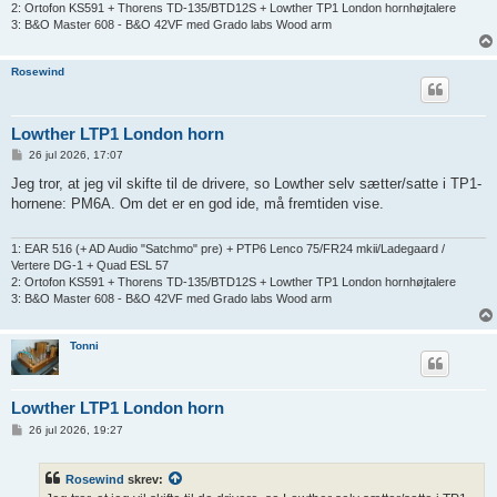
2: Ortofon KS591 + Thorens TD-135/BTD12S + Lowther TP1 London hornhøjtalere
3: B&O Master 608 - B&O 42VF med Grado labs Wood arm
Rosewind
Lowther LTP1 London horn
I
26 jul 2026, 17:07
n
d
Jeg tror, at jeg vil skifte til de drivere, so Lowther selv sætter/satte i TP1-
l
hornene: PM6A. Om det er en god ide, må fremtiden vise.
æ
g
1: EAR 516 (+ AD Audio "Satchmo" pre) + PTP6 Lenco 75/FR24 mkii/Ladegaard /
Vertere DG-1 + Quad ESL 57
2: Ortofon KS591 + Thorens TD-135/BTD12S + Lowther TP1 London hornhøjtalere
3: B&O Master 608 - B&O 42VF med Grado labs Wood arm
Tonni
Lowther LTP1 London horn
I
26 jul 2026, 19:27
n
d
l
Rosewind
skrev:
æ
g