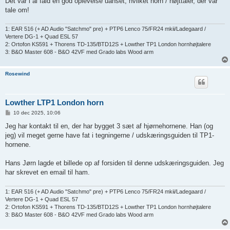
Det var i al fald en god oplevelse uanset, hvilket horn / højttaler, der var
tale om!
1: EAR 516 (+ AD Audio "Satchmo" pre) + PTP6 Lenco 75/FR24 mkii/Ladegaard /
Vertere DG-1 + Quad ESL 57
2: Ortofon KS591 + Thorens TD-135/BTD12S + Lowther TP1 London hornhøjtalere
3: B&O Master 608 - B&O 42VF med Grado labs Wood arm
Rosewind
Lowther LTP1 London horn
I
10 dec 2025, 10:06
n
d
Jeg har kontakt til en, der har bygget 3 sæt af hjørnehornene. Han (og
l
jeg) vil meget gerne have fat i tegningerne / udskæringsguiden til TP1-
æ
g
hornene.
Hans Jørn lagde et billede op af forsiden til denne udskæringsguiden. Jeg
har skrevet en email til ham.
1: EAR 516 (+ AD Audio "Satchmo" pre) + PTP6 Lenco 75/FR24 mkii/Ladegaard /
Vertere DG-1 + Quad ESL 57
2: Ortofon KS591 + Thorens TD-135/BTD12S + Lowther TP1 London hornhøjtalere
3: B&O Master 608 - B&O 42VF med Grado labs Wood arm