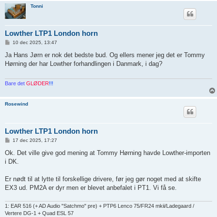
Tonni
Lowther LTP1 London horn
I
10 dec 2025, 13:47
n
d
Ja Hans Jørn er nok det bedste bud. Og ellers mener jeg det er Tommy
l
Hørning der har Lowther forhandlingen i Danmark, i dag?
æ
g
Bare det
GLØDER
!!!
Rosewind
Lowther LTP1 London horn
I
17 dec 2025, 17:27
n
d
Ok. Det ville give god mening at Tommy Hørning havde Lowther-importen
l
i DK.
æ
g
Er nødt til at lytte til forskellige drivere, før jeg gør noget med at skifte
EX3 ud. PM2A er dyr men er blevet anbefalet i PT1. Vi få se.
1: EAR 516 (+ AD Audio "Satchmo" pre) + PTP6 Lenco 75/FR24 mkii/Ladegaard /
Vertere DG-1 + Quad ESL 57