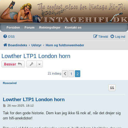
Vintagehifi.dk
Forsiden
Forum
Retningslinjer
Kontakt os
OSS
Tilmeld
Log ind
Boardindeks
Udstyr
Horn og fuldtoneenheder
Lowther LTP1 London horn
Besvar
1
2
Forrige
21 indlæg
Rosewind
Lowther LTP1 London horn
I
26 nov 2025, 18:12
n
d
Tak for den gode historie. Dem kan jeg ikke få nok af, når det drejer sig
l
om hifi-anekdoter!
æ
g