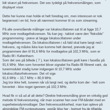
lidt skævt på frekvensen. Det ses tydeligt på frekvensmålingen, som
displayet viser.
Dette her kunne man holde et helt foredrag om, men interessen er nok
begrænset i en tid, hvor alt nærmest kommer til os som streaming.
På alle ovenstående målinger var lokaloscillatoren sat til at ligge 10,7
MHz over modtagefrekvensen. Nu kan jeg - takket være den “fleksible”
programmering - prøve at lægge lokaloscillatoren under
modtagefrekvensen. Da lokaloscillatoren i så fald skal køre langt ned i
frekvens, og måske ikke kan komme helt derned, prøvede jeg at
programmere den til 91,6 MHz for modtagelse på 102,3 MHz, som er
Radio llll i København.
Som det ses på billede ( 7 ), kan lokaloscillatoren godt køre i faselås på
91,6 MHz. Men som forventet bliver signalet fra Radio llll filtreret væk, da
tunermodulet stadig tuner indgangen til 10,7 MHz under
lokaloscillatorfrekvensen. Det vil sige.
91,6 MHz – 10,7 MHz = 80,9 MHz.
Jeg tror ikke helt, tuneren når så langt ned, og derfor kom der - helt som
forventet - ikke noget igennem på 102,3 MHz.
Hvad fik vi så ud af alt dette? Direkte frekvensmåling giver en virkelig god
metode til frekvenstuning, når man scanner hen over FM‑båndet med en
superheterodynmodtager. Den frekvensusikkerhed, man kan opleve på
almindelige FM‑syntesetunere, opstår ikke her - bortset fra de tilfælde,