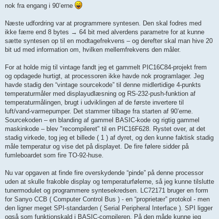
nok fra engang i 90’erne
Næste udfordring var at programmere syntesen. Den skal fodres med
ikke færre end 8 bytes → 64 bit med alverdens parametre for at kunne
sætte syntesen op til en modtagefrekvens – og derefter skal man hive 20
bit ud med information om, hvilken mellemfrekvens den måler.
For at holde mig til vintage fandt jeg et gammelt PIC16C84‑projekt frem
og opdagede hurtigt, at processoren ikke havde nok programlager. Jeg
havde stadig den “vintage sourcekode” til denne midlertidige 4‑punkts
temperaturmåler med displayudlæsning og RS‑232‑push‑funktion af
temperaturmålingen, brugt i udviklingen af de første invertere til
luft/vand‑varmepumper. Det stammer tilbage fra starten af 90’erne.
Sourcekoden – en blanding af gammel BASIC‑kode og rigtig gammel
maskinkode – blev "recompileret" til en PIC16F628. Rystet over, at det
stadig virkede, tog jeg et billede ( 1 ) af dyret, og den kunne faktisk stadig
måle temperatur og vise det på displayet. De fire følere sidder på
fumleboardet som fire TO‑92‑huse.
Nu var opgaven at finde fire overskydende “pinde” på denne processor
uden at skulle frakoble display og temperaturfølerne, så jeg kunne tilslutte
tunermodulet og programmere syntesekredsen. LC72171 bruger en form
for Sanyo CCB ( Computer Control Bus ) - en “proprietær” protokol - men
den ligner meget SPI‑standarden ( Serial Peripheral Interface ). SPI ligger
også som funktionskald i BASIC‑compileren. På den måde kunne jeg