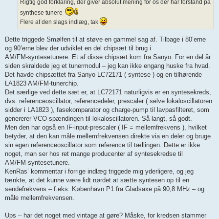
Rigtig god forklaring, der giver absolut mening for os der har forstand på
synthese tunere
Flere af den slags indlæg, tak
Dette triggede Smølfen til at støve en gammel sag af. Tilbage i 80’erne
og 90’erne blev der udviklet en del chipsæt til brug i
AM/FM‑syntesetunere. Et af disse chipsæt kom fra Sanyo. For en del år
siden skraldede jeg et tunermodul – jeg kan ikke engang huske fra hvad.
Det havde chipsættet fra Sanyo LC72171 ( syntese ) og en tilhørende
LA1823 AM/FM‑tunerchip.
Det særlige ved dette sæt er, at LC72171 naturligvis er en syntesekreds,
dvs. referenceoscillator, referencedeler, prescaler ( selve lokaloscillatoren
sidder i LA1823 ), fasekomparator og charge‑pump til lavpasfilteret, som
genererer VCO‑spændingen til lokaloscillatoren. Så langt, så godt.
Men den har også en IF‑input‑prescaler ( IF = mellemfrekvens ), hvilket
betyder, at den kan måle mellemfrekvensen direkte via en deler og bruge
sin egen referenceoscillator som reference til tællingen. Dette er ikke
noget, man ser hos ret mange producenter af syntesekredse til
AM/FM‑syntesetunere.
KenRas’ kommentar i forrige indlæg triggede mig yderligere, og jeg
tænkte, at det kunne være lidt nørdet at sætte syntesen op til en
sendefrekvens – f.eks. København P1 fra Gladsaxe på 90,8 MHz – og
måle mellemfrekvensen.
Ups – har det noget med vintage at gøre? Måske, for kredsen stammer