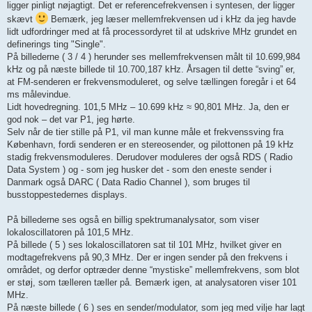
ligger pinligt nøjagtigt. Det er referencefrekvensen i syntesen, der ligger
skævt
Bemærk, jeg læser mellemfrekvensen ud i kHz da jeg havde
lidt udfordringer med at få processordyret til at udskrive MHz grundet en
definerings ting "Single".
På billederne ( 3 / 4 ) herunder ses mellemfrekvensen målt til 10.699,984
kHz og på næste billede til 10.700,187 kHz. Årsagen til dette “sving” er,
at FM‑senderen er frekvensmoduleret, og selve tællingen foregår i et 64
ms målevindue.
Lidt hovedregning. 101,5 MHz – 10.699 kHz ≈ 90,801 MHz. Ja, den er
god nok – det var P1, jeg hørte.
Selv når de tier stille på P1, vil man kunne måle et frekvenssving fra
København, fordi senderen er en stereosender, og pilottonen på 19 kHz
stadig frekvensmoduleres. Derudover moduleres der også RDS ( Radio
Data System ) og - som jeg husker det - som den eneste sender i
Danmark også DARC ( Data Radio Channel ), som bruges til
busstoppestedernes displays.
På billederne ses også en billig spektrumanalysator, som viser
lokaloscillatoren på 101,5 MHz.
På billede ( 5 ) ses lokaloscillatoren sat til 101 MHz, hvilket giver en
modtagefrekvens på 90,3 MHz. Der er ingen sender på den frekvens i
området, og derfor optræder denne “mystiske” mellemfrekvens, som blot
er støj, som tælleren tæller på. Bemærk igen, at analysatoren viser 101
MHz.
På næste billede ( 6 ) ses en sender/modulator, som jeg med vilje har lagt