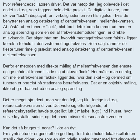
hvor referenceoscillatoren driver. Det var netop det, jeg oplevede i det
andet indlæg, som triggede hele dette projekt. De digitale tunere, som
skriver “lock” i displayet, er i virkeligheden en ren tilsnigelse - hvis de
benytter ren analog detektering af centerfrekvensen i mellemfrekvensen.
At påstå, at en tuner er “lock”, blot fordi detektoren kommer ud med en
analog spænding som en del af frekvensdemoduleringen, er direkte
misvisende. Det siger intet om, hvorvidt modtagefrekvensen faktisk ligger
korrekt i forhold til den viste modtagefrekvens. Som sagt rammer de
fleste tuner rimelig præcist med analog detektering af centerfrekvensen i
mellemfrekvensen.
Derfor er metoden med direkte måling af mellemfrekvensen den eneste
rigtige måde at kunne tillade sig at skrive “lock”. Her måler man nemlig,
om mellemfrekvensen faktisk ligger dér, hvor den skal – og dermed om
tuneren er præcist på stationens bærefrekvens. Det er en objektiv måling,
ikke et gæt baseret på en analog spænding.
Det er meget sjældent, man ser den fejl, jeg fik i forrige indlæg,
referencefrekvensen driver. Det viste sig efterfølgende, at
referencekrystallet havde suget lidt luft ( måske fugt ) ind i huset, hvor
selve krystallet sidder, og det havde påvirket resonansfrekvensen.
Kan det så bruges til noget? Ikke en dyt.
En syntesetuner er generelt en god ting, fordi den holder lokaloscillatoren
stabil - den driver ikke som en almindelig analog tuner med fritsvinggende