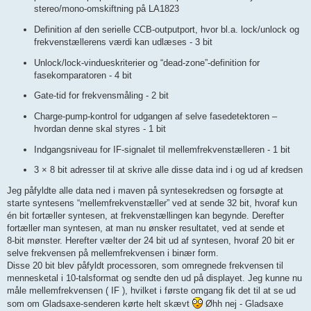
stereo/mono‑omskiftning på LA1823
Definition af den serielle CCB‑outputport, hvor bl.a. lock/unlock og
frekvenstællerens værdi kan udlæses - 3 bit
Unlock/lock‑vindueskriterier og “dead‑zone”‑definition for
fasekomparatoren - 4 bit
Gate‑tid for frekvensmåling - 2 bit
Charge‑pump‑kontrol for udgangen af selve fasedetektoren –
hvordan denne skal styres - 1 bit
Indgangsniveau for IF‑signalet til mellemfrekvenstælleren - 1 bit
3 × 8 bit adresser til at skrive alle disse data ind i og ud af kredsen
Jeg påfyldte alle data ned i maven på syntesekredsen og forsøgte at
starte syntesens “mellemfrekvenstæller” ved at sende 32 bit, hvoraf kun
én bit fortæller syntesen, at frekvenstællingen kan begynde. Derefter
fortæller man syntesen, at man nu ønsker resultatet, ved at sende et
8‑bit mønster. Herefter vælter der 24 bit ud af syntesen, hvoraf 20 bit er
selve frekvensen på mellemfrekvensen i binær form.
Disse 20 bit blev påfyldt processoren, som omregnede frekvensen til
mennesketal i 10‑talsformat og sendte den ud på displayet. Jeg kunne nu
måle mellemfrekvensen ( IF ), hvilket i første omgang fik det til at se ud
som om Gladsaxe‑senderen kørte helt skævt
Øhh nej - Gladsaxe