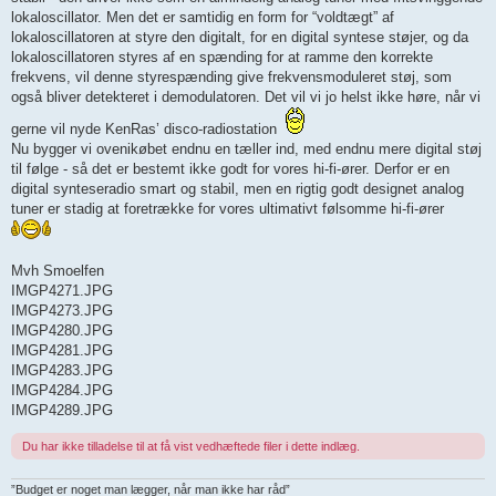
lokaloscillator. Men det er samtidig en form for “voldtægt” af
lokaloscillatoren at styre den digitalt, for en digital syntese støjer, og da
lokaloscillatoren styres af en spænding for at ramme den korrekte
frekvens, vil denne styrespænding give frekvensmoduleret støj, som
også bliver detekteret i demodulatoren. Det vil vi jo helst ikke høre, når vi
gerne vil nyde KenRas’ disco‑radiostation
Nu bygger vi ovenikøbet endnu en tæller ind, med endnu mere digital støj
til følge - så det er bestemt ikke godt for vores hi‑fi‑ører. Derfor er en
digital synteseradio smart og stabil, men en rigtig godt designet analog
tuner er stadig at foretrække for vores ultimativt følsomme hi‑fi‑ører
Mvh Smoelfen
IMGP4271.JPG
IMGP4273.JPG
IMGP4280.JPG
IMGP4281.JPG
IMGP4283.JPG
IMGP4284.JPG
IMGP4289.JPG
Du har ikke tilladelse til at få vist vedhæftede filer i dette indlæg.
”Budget er noget man lægger, når man ikke har råd”