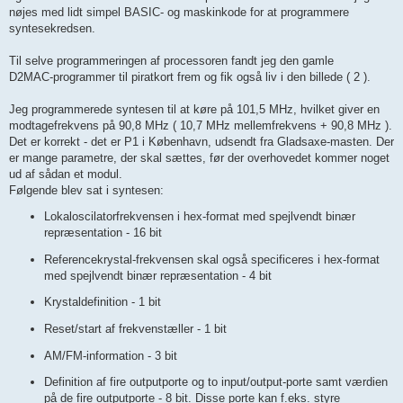
nøjes med lidt simpel BASIC‑ og maskinkode for at programmere
syntesekredsen.
Til selve programmeringen af processoren fandt jeg den gamle
D2MAC‑programmer til piratkort frem og fik også liv i den billede ( 2 ).
Jeg programmerede syntesen til at køre på 101,5 MHz, hvilket giver en
modtagefrekvens på 90,8 MHz ( 10,7 MHz mellemfrekvens + 90,8 MHz ).
Det er korrekt - det er P1 i København, udsendt fra Gladsaxe‑masten. Der
er mange parametre, der skal sættes, før der overhovedet kommer noget
ud af sådan et modul.
Følgende blev sat i syntesen:
Lokaloscilatorfrekvensen i hex‑format med spejlvendt binær
repræsentation - 16 bit
Referencekrystal‑frekvensen skal også specificeres i hex‑format
med spejlvendt binær repræsentation - 4 bit
Krystaldefinition - 1 bit
Reset/start af frekvenstæller - 1 bit
AM/FM‑information - 3 bit
Definition af fire outputporte og to input/output‑porte samt værdien
på de fire outputporte - 8 bit. Disse porte kan f.eks. styre