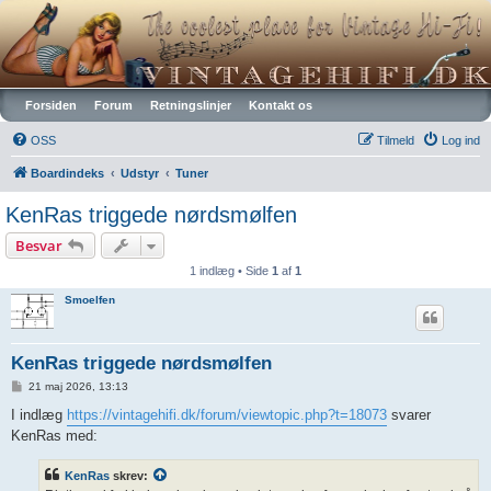
Vintagehifi.dk
Forsiden
Forum
Retningslinjer
Kontakt os
OSS
Tilmeld
Log ind
Boardindeks
Udstyr
Tuner
KenRas triggede nørdsmølfen
Besvar
1 indlæg • Side
1
af
1
Smoelfen
KenRas triggede nørdsmølfen
I
21 maj 2026, 13:13
n
d
I indlæg
https://vintagehifi.dk/forum/viewtopic.php?t=18073
svarer
l
KenRas med:
æ
g
KenRas
skrev: