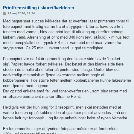
Printfremstilling i skuret/kælderen
I
24 maj 2026, 12:24
n
d
Med begrænset succes lykkedes det at overføre laser printerens toner til
l
foto-papiret med kraftig varme fra et strygejern. Efter at have overført
æ
g
toneren med varme , blev alle print lagt til afkøling og derefter anbragt i
lunkent vand. Afrensning af print med 340 korn (evt. ståluld), - minus fedt
med isopropylalkohol. Typisk + 4 min. varmetid med max. varme fra
strygejernet. Ca 25 min i lunkent vand. + god tålmodighed.
Fotopapiret var ca 14 år gammelt og den blanke side havde ”trukket
sig”.Papiret havde forkert tykkelse. Det betød at den blanke side flere
steder i de smalle åbne felter på printet stod tilbage. Derfor blev det
nødvendigt mekanisk at fjerne lakresterne mellem nogle af
kobberbanerne. I de større felter mellem kobberbanerne kunne lakresterne
nemt fjernes med fingrene.
Der opstod enkelte små fejl ved toner-overførslen , som blev rettet med
en Sharpie permanent marker Ultrafine Point.
Heldigvis var der kun brug for 3 test-print, men skal metoden med at
varme toneren op på kobbersiden af glasfiber printet anvendes , må der
købes helt nyt fotopapir ...og ifølge anbefalinger helst af typen Verbatim.
En fornemmelse siger at tyndere fotopapir måske er at foretrække