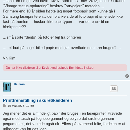
...fandt en bruger ved navn "MAX" som d. 27. nov. 2012, side 19 i tråden
"Vintage status-opdatering" beskrev "strygejern" metoden....
For mere end 10 år siden købte jeg noget fotopapir som kunne gå i
Samsung laserprinteren... den blanke side af foto papiret smeltede ikke
fast på tromlen ... husker ikke papirtypen .... var det papir til en
blækprinter??
...små sorte "dents" på foto er fejl fra printeren
.... et bud på noget billed-papir med glat overflade som kan bruges?....
Vh Kim
Du har ikke tilladelse til at få vist vedhæftede filer i dette indlæg.
Helikon
Printfremstilling i skuret/kælderen
I
15 maj 2026, 13:50
n
d
Jeg mener det er almindeligt papir der bruges i en laserprinter. Prøvede
l
også med tusch på tegnepergament og belyse det direkte gennem
æ
g
pergamentet, det virkede også ok. Ellers på overhead folie, fordelen er at
udlægget kan bruges igen