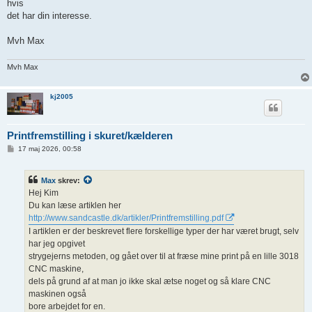
hvis
det har din interesse.
Mvh Max
Mvh Max
kj2005
Printfremstilling i skuret/kælderen
I
17 maj 2026, 00:58
n
d
l
Max
skrev:
æ
g
Hej Kim
Du kan læse artiklen her
http://www.sandcastle.dk/artikler/Printfremstilling.pdf
I artiklen er der beskrevet flere forskellige typer der har været brugt, selv
har jeg opgivet
strygejerns metoden, og gået over til at fræse mine print på en lille 3018
CNC maskine,
dels på grund af at man jo ikke skal ætse noget og så klare CNC
maskinen også
bore arbejdet for en.