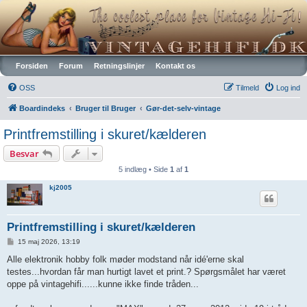
Vintagehifi.dk
Forsiden
Forum
Retningslinjer
Kontakt os
OSS
Tilmeld
Log ind
Boardindeks
Bruger til Bruger
Gør-det-selv-vintage
Printfremstilling i skuret/kælderen
Besvar
5 indlæg • Side
1
af
1
kj2005
Printfremstilling i skuret/kælderen
I
15 maj 2026, 13:19
n
d
Alle elektronik hobby folk møder modstand når idé'erne skal
l
testes...hvordan får man hurtigt lavet et print.? Spørgsmålet har været
æ
g
oppe på vintagehifi......kunne ikke finde tråden...