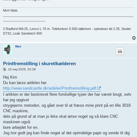
Mvh Niels
_______________________________________________________________________
_______________________
2 Radford MA 25, Lenco L 70 m. Telefunken S 500 tallerken - spindown tid 2.35, Studer
D732, Leak Sandwich 600
Max
Printfremstilling i skuret/kælderen
I
16 maj 2026, 02:39
n
d
Hej Kim
l
Du kan læse artiklen her
æ
g
http://www.sandcastle.dk/artikler/Printfremstilling.pdf
I artiklen er der beskrevet flere forskellige typer der har været brugt, selv
har jeg opgivet
strygejerns metoden, og gået over til at fræse mine print på en lille 3018
CNC maskine,
dels på grund af at man jo ikke skal ætse noget og så klare CNC
maskinen også
bore arbejdet for en.
Jeg tror godt jeg kan finde noget af det oprindelige papir og sende til dig